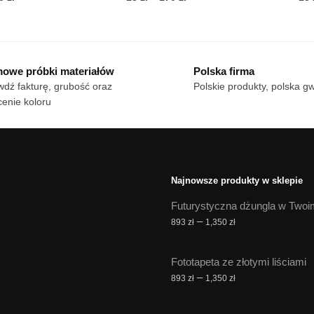
cen:
cen:
n
Ten
od
od
dukt
produkt
18 zł
18 zł
ma
do
do
owe próbki materiałów
Polska firma
le
170 zł
wiele
170 zł
dź fakturę, grubość oraz
Polskie produkty, polska g
iantów.
wariantów.
enie koloru
cje
Opcje
żna
można
brać
wybrać
na
onie
stronie
Najnowsze produkty w sklepie
duktu
produktu
Futurystyczna dżungla w Twoi
Zakres
–
893
zł
1,350
zł
cen:
od
Fototapeta ze złotymi liściami
893 zł
Zakres
–
893
zł
1,350
zł
do
cen:
1,350 zł
od