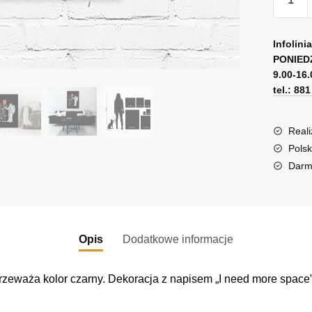
Plakat
z
A
astrona
l
Infolini
i
PONIED
t
9.00-16.
balone
e
tel.: 88
r
n
a
Reali
t
Polsk
i
Darm
v
e
:
Opis
Dodatkowe informacje
przeważa kolor czarny. Dekoracja z napisem „I need more space