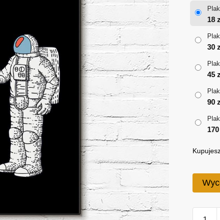
Plak
18
z
Plak
30
z
Plak
45
z
Plak
90
z
Plak
17
Kupujesz
Wyc
ilość