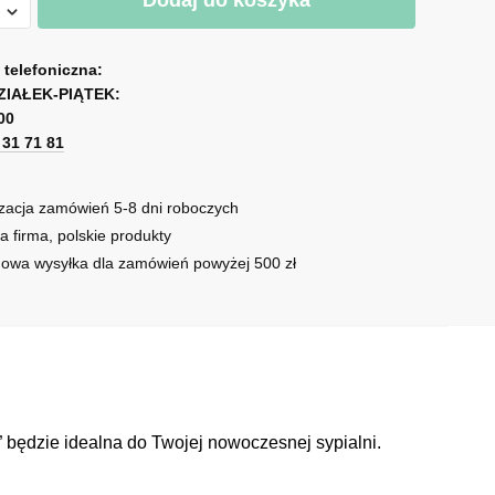
Dodaj do koszyka
utom
a telefoniczna:
ZIAŁEK-PIĄTEK:
00
m
1 31 71 81
zacja zamówień 5-8 dni roboczych
a firma, polskie produkty
owa wysyłka dla zamówień powyżej 500 zł
” będzie idealna do Twojej nowoczesnej sypialni.