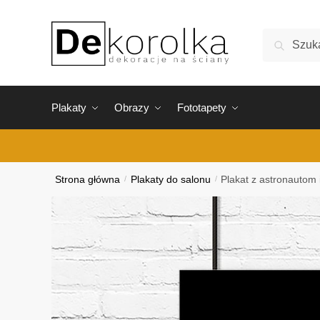
Skip
Skip
to
to
Szukaj:
Szukaj
navigation
content
Plakaty
Obrazy
Fototapety
Strona główna
/
Plakaty do salonu
/
Plakat z astronautom