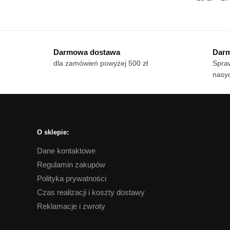
Ten
od
Te
produkt
18 zł
pro
ma
do
ma
wiele
170 zł
Darmowa dostawa
Darm
wie
wariantów.
dla zamówień powyżej 500 zł
Spraw
war
Opcje
nasyc
Op
można
mo
wybrać
wy
na
na
stronie
str
produktu
O sklepie:
pro
Dane kontaktowe
Regulamin zakupów
Polityka prywatności
Czas realizacji i koszty dostawy
Reklamacje i zwroty