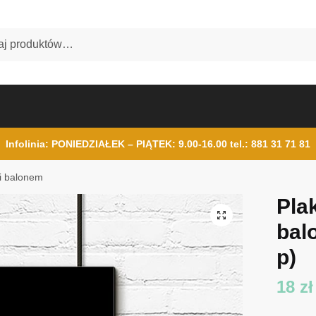
Infolinia: PONIEDZIAŁEK – PIĄTEK: 9.00-16.00
tel.: 881 31 71 81
 i balonem
Pla
ba
p)
18
zł