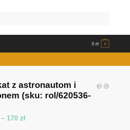
0
zł
0
kat z astronautom i
lonem
(sku: rol/620536-
Zakres
–
170
zł
cen: