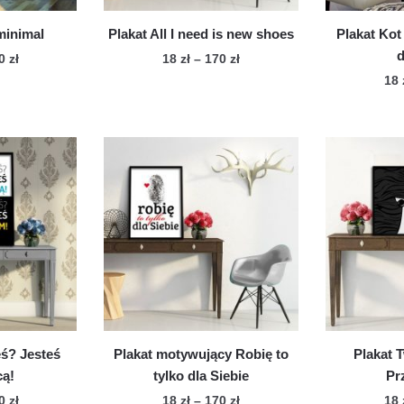
produktu
 minimal
Plakat All I need is new shoes
Plakat Kot
Zakres
Zakres
70
zł
18
zł
–
170
zł
cen:
cen:
18
n
Ten
od
od
dukt
produkt
18 zł
18 zł
ma
do
do
le
170 zł
wiele
170 zł
iantów.
wariantów.
cje
Opcje
żna
można
brać
wybrać
na
onie
stronie
duktu
produktu
eś? Jesteś
Plakat motywujący Robię to
Plakat 
cą!
tylko dla Siebie
Pr
Zakres
Zakres
70
zł
18
zł
–
170
zł
18