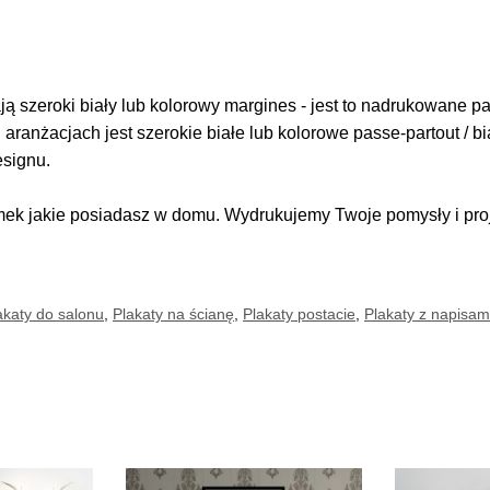
 szeroki biały lub kolorowy margines - jest to nadrukowane pas
i aranżacjach jest szerokie białe lub kolorowe passe-partout / b
esignu.
k jakie posiadasz w domu. Wydrukujemy Twoje pomysły i proje
akaty do salonu
,
Plakaty na ścianę
,
Plakaty postacie
,
Plakaty z napisam