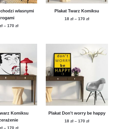
 chodzi własnymi
Plakat Twarz Komiksu
drogami
Zakres
18
zł
–
170
zł
cen:
Zakres
zł
–
170
zł
Ten
od
cen:
Ten
produkt
18 zł
od
produkt
ma
do
18 zł
ma
wiele
170 zł
do
wiele
170 zł
wariantów.
wariantów.
Opcje
Opcje
można
można
wybrać
wybrać
na
na
stronie
stronie
produktu
produktu
Twarz Komiksu
Plakat Don't worry be happy
zerażenie
Zakres
18
zł
–
170
zł
cen:
Zakres
zł
–
170
zł