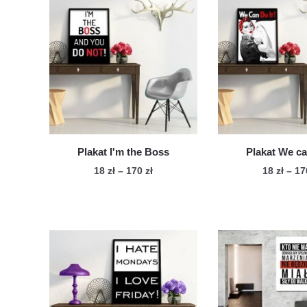
Plakat I'm the Boss
Plakat We ca
Zakres
18
zł
–
170
zł
18
zł
–
1
cen:
Ten
Te
od
produkt
pro
18 zł
ma
ma
do
wiele
170 zł
wie
wariantów.
war
Opcje
Op
można
mo