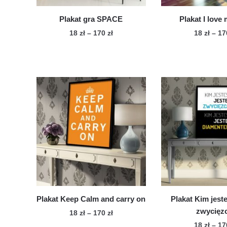
produktu
Plakat gra SPACE
Plakat I love
Zakres
18
zł
–
170
zł
18
zł
–
1
cen:
Ten
Te
od
produkt
pro
18 zł
ma
ma
do
wiele
170 zł
wie
wariantów.
war
Opcje
Op
można
mo
wybrać
wy
na
na
stronie
str
produktu
pro
Plakat Keep Calm and carry on
Plakat Kim jest
zwycięz
Zakres
18
zł
–
170
zł
cen:
18
zł
–
1