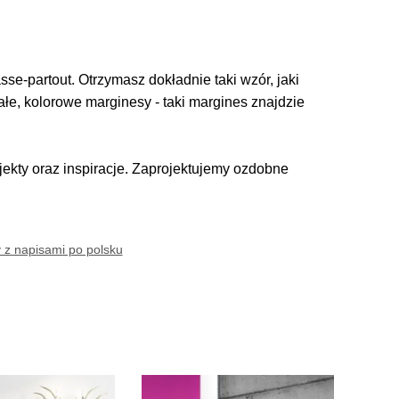
se-partout. Otrzymasz dokładnie taki wzór, jaki
iałe, kolorowe marginesy - taki margines znajdzie
kty oraz inspiracje. Zaprojektujemy ozdobne
y z napisami po polsku