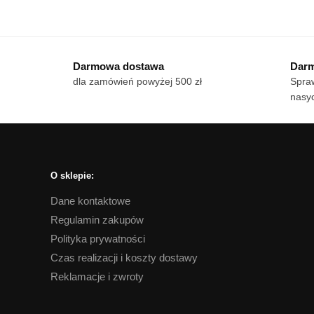
od
Te
produkt
18 zł
pro
ma
do
ma
wiele
170 zł
Darmowa dostawa
Darm
wie
wariantów.
dla zamówień powyżej 500 zł
Spraw
war
Opcje
nasyc
Op
można
mo
wybrać
wy
na
na
stronie
str
produktu
O sklepie:
pro
Dane kontaktowe
Regulamin zakupów
Polityka prywatności
Czas realizacji i koszty dostawy
Reklamacje i zwroty