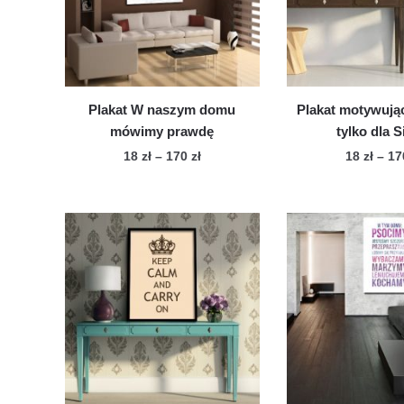
mo
wybrać
wy
na
na
stronie
str
produktu
pro
Plakat W naszym domu
Plakat motywując
mówimy prawdę
tylko dla S
Zakres
18
zł
–
170
zł
18
zł
–
1
cen:
Ten
Te
od
produkt
pro
18 zł
ma
ma
do
wiele
170 zł
wie
wariantów.
war
Opcje
Op
można
mo
wybrać
wy
na
na
stronie
str