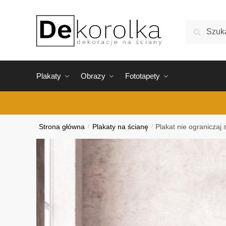
Skip
Skip
to
to
Szukaj:
Szukaj
navigation
content
Plakaty
Obrazy
Fototapety
Strona główna
/
Plakaty na ścianę
/
Plakat nie ograniczaj 