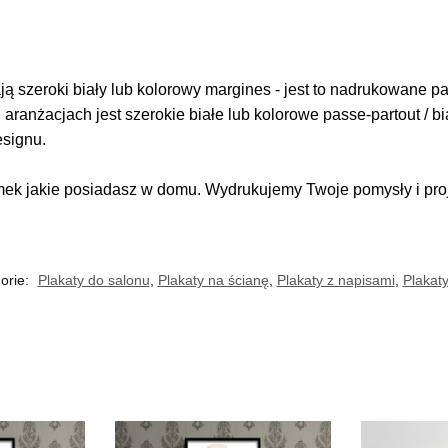
 szeroki biały lub kolorowy margines - jest to nadrukowane pas
i aranżacjach jest szerokie białe lub kolorowe passe-partout / b
esignu.
k jakie posiadasz w domu. Wydrukujemy Twoje pomysły i proje
orie:
Plakaty do salonu
,
Plakaty na ścianę
,
Plakaty z napisami
,
Plakat