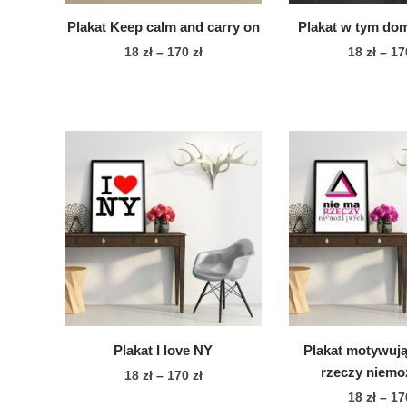
produktu
pro
Plakat Keep calm and carry on
Plakat w tym do
Zakres
18
zł
–
170
zł
18
zł
–
1
cen:
Ten
Te
od
produkt
pro
18 zł
ma
ma
do
wiele
170 zł
wie
wariantów.
war
Opcje
Op
można
mo
wybrać
wy
na
na
stronie
str
produktu
pro
Plakat I love NY
Plakat motywuj
rzeczy niemo
Zakres
18
zł
–
170
zł
cen:
18
zł
–
1
Ten