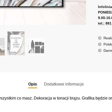
A
ogranic
l
Infolini
się
PONIED
t
9.00-16.
e
tel.: 88
r
n
a
Reali
t
Polsk
i
Darm
v
e
:
Opis
Dodatkowe informacje
wszystkim co masz. Dekoracja w tonacji brązu. Grafika będzie or