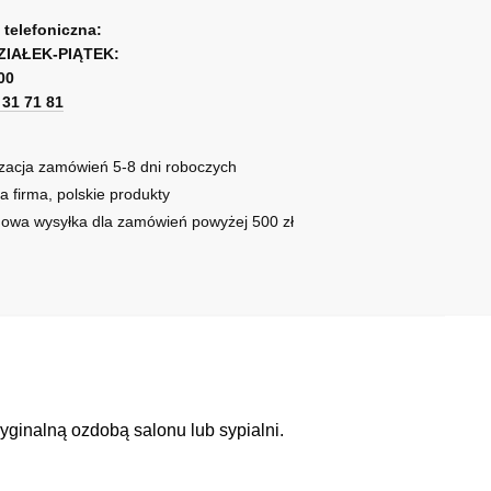
zaj
a telefoniczna:
ZIAŁEK-PIĄTEK:
00
1 31 71 81
zacja zamówień 5-8 dni roboczych
a firma, polskie produkty
owa wysyłka dla zamówień powyżej 500 zł
yginalną ozdobą salonu lub sypialni.