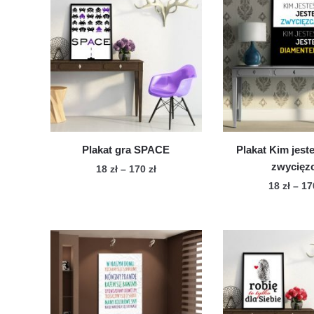
Plakat gra SPACE
Plakat Kim jest
zwycięz
Zakres
18
zł
–
170
zł
cen:
18
zł
–
1
Ten
od
Te
produkt
18 zł
pro
ma
do
ma
wiele
170 zł
wie
wariantów.
war
Opcje
Op
można