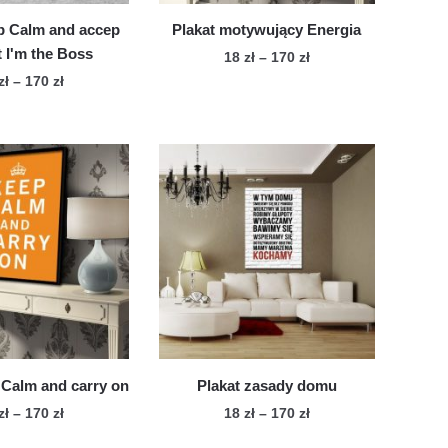
produktu
p Calm and accep
Plakat motywujący Energia
t I'm the Boss
Zakres
18
zł
–
170
zł
cen:
Zakres
zł
–
170
zł
Ten
od
cen:
Ten
produkt
18 zł
od
produkt
ma
do
18 zł
ma
wiele
170 zł
do
wiele
170 zł
wariantów.
wariantów.
Opcje
Opcje
można
można
wybrać
wybrać
na
na
stronie
stronie
produktu
produktu
 Calm and carry on
Plakat zasady domu
Zakres
Zakres
zł
–
170
zł
18
zł
–
170
zł
cen:
cen:
Ten
Ten