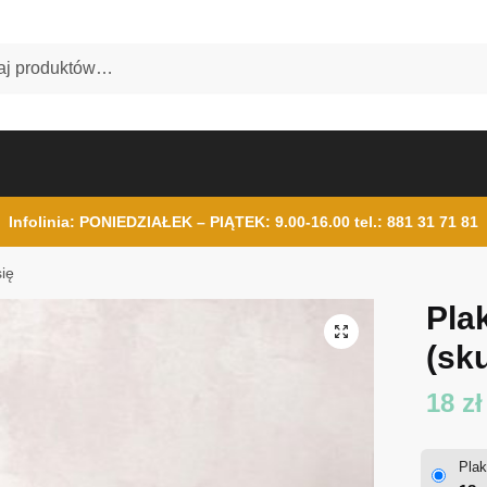
Infolinia: PONIEDZIAŁEK – PIĄTEK: 9.00-16.00
tel.: 881 31 71 81
się
Plak
(sku
18
zł
Plak