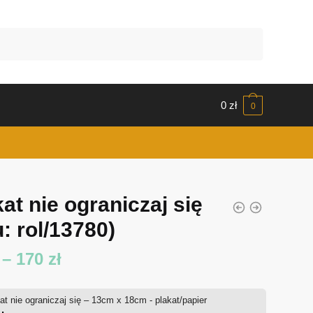
0
zł
0
at nie ograniczaj się
: rol/13780)
Zakres
–
170
zł
cen:
at nie ograniczaj się – 13cm x 18cm - plakat/papier
od