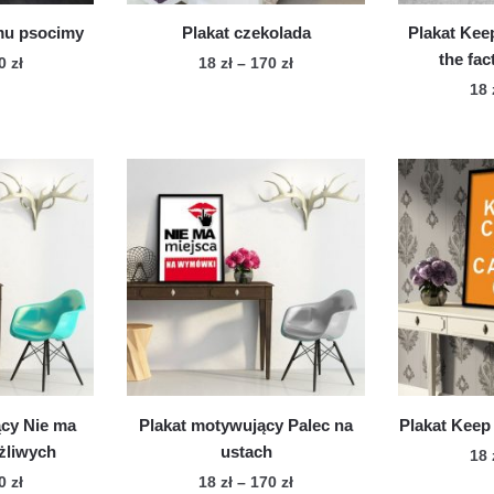
duktu
mu psocimy
Plakat czekolada
Plakat Kee
the fac
Zakres
Zakres
70
zł
18
zł
–
170
zł
cen:
cen:
18
n
Ten
od
od
dukt
produkt
18 zł
18 zł
ma
do
do
le
170 zł
wiele
170 zł
iantów.
wariantów.
cje
Opcje
żna
można
brać
wybrać
na
onie
stronie
duktu
produktu
ący Nie ma
Plakat motywujący Palec na
Plakat Keep
żliwych
ustach
18
Zakres
Zakres
70
zł
18
zł
–
170
zł