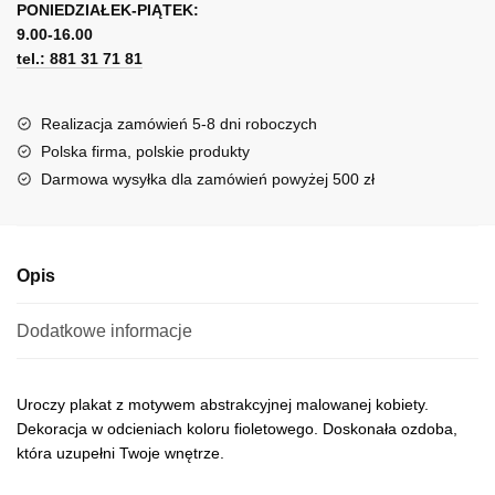
postać
PONIEDZIAŁEK-PIĄTEK:
t
kobiety
9.00-16.00
e
tel.: 881 31 71 81
r
n
a
Realizacja zamówień 5-8 dni roboczych
t
Polska firma, polskie produkty
i
Darmowa wysyłka dla zamówień powyżej 500 zł
v
e
:
Opis
Dodatkowe informacje
Uroczy plakat z motywem abstrakcyjnej malowanej kobiety.
Dekoracja w odcieniach koloru fioletowego. Doskonała ozdoba,
która uzupełni Twoje wnętrze.