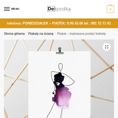
Skip
Skip
to
to
MENU
0
navigation
content
Infolinia: PONIEDZIAŁEK – PIĄTEK: 9.00-16.00
tel.: 881 31 71 81
Strona główna
/
Plakaty na ścianę
/
Plakat – malowana postać kobiety