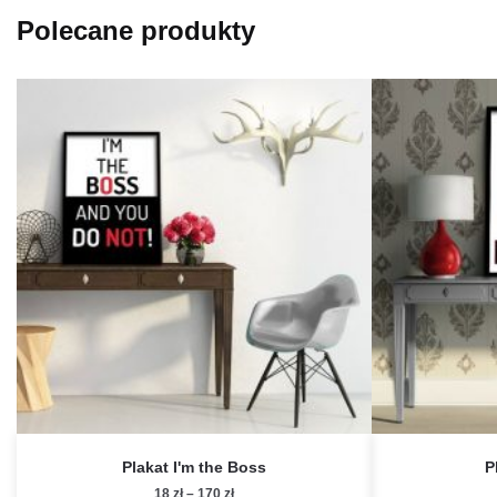
Polecane produkty
Plakat I'm the Boss
P
Zakres
18
zł
–
170
zł