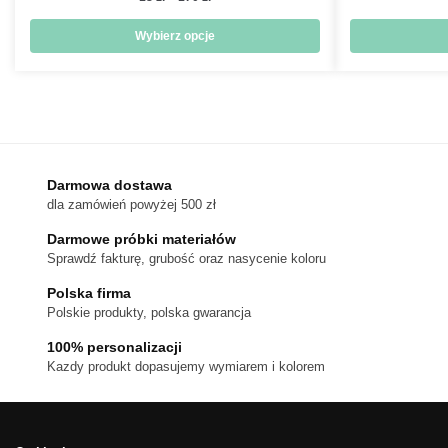
cen:
od
Wybierz opcje
18 zł
Ten
do
produkt
170 zł
ma
wiele
wariantów.
Darmowa dostawa
Opcje
dla zamówień powyżej 500 zł
można
wybrać
Darmowe próbki materiałów
na
Sprawdź fakturę, grubość oraz nasycenie koloru
stronie
Polska firma
produktu
Polskie produkty, polska gwarancja
100% personalizacji
Kazdy produkt dopasujemy wymiarem i kolorem