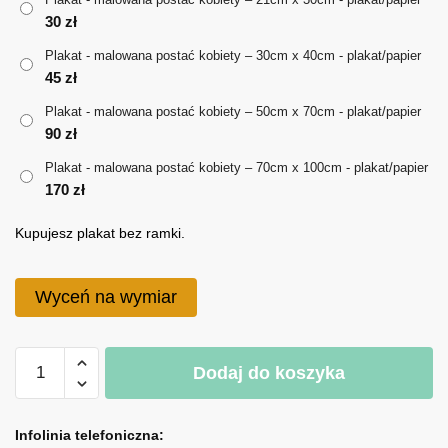
30
zł
do
Plakat - malowana postać kobiety – 30cm x 40cm - plakat/papier
170 zł
45
zł
Plakat - malowana postać kobiety – 50cm x 70cm - plakat/papier
90
zł
Plakat - malowana postać kobiety – 70cm x 100cm - plakat/papier
170
zł
Kupujesz plakat bez ramki.
Wyceń na wymiar
ilość
Dodaj do koszyka
Plakat
-
A
malowana
l
Infolinia telefoniczna: