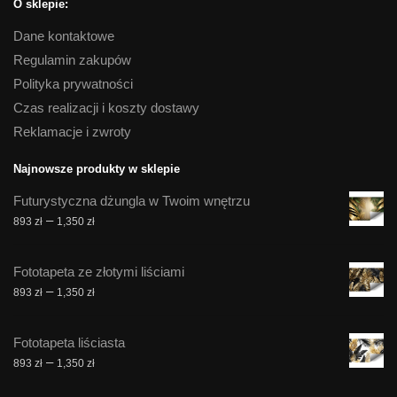
O sklepie:
Dane kontaktowe
Regulamin zakupów
Polityka prywatności
Czas realizacji i koszty dostawy
Reklamacje i zwroty
Najnowsze produkty w sklepie
Futurystyczna dżungla w Twoim wnętrzu
Zakres
–
893
zł
1,350
zł
cen:
od
Fototapeta ze złotymi liściami
893 zł
Zakres
–
893
zł
1,350
zł
do
cen:
1,350 zł
od
Fototapeta liściasta
893 zł
Zakres
–
893
zł
1,350
zł
do
cen:
1,350 zł