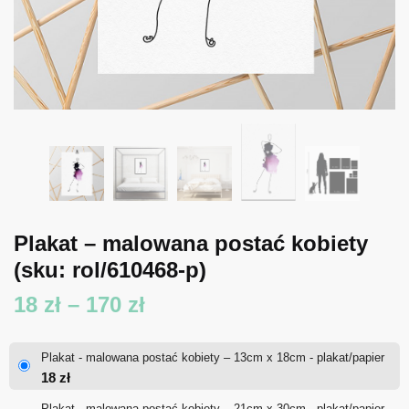
Plakat – malowana postać kobiety
(sku: rol/610468-p)
Zakres
18
zł
–
170
zł
cen:
Plakat - malowana postać kobiety – 13cm x 18cm - plakat/papier
od
18
zł
18 zł
Plakat - malowana postać kobiety – 21cm x 30cm - plakat/papier