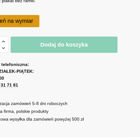
 plakat bez ramki.
eń na wymiar
Dodaj do koszyka
a telefoniczna:
owym
ZIAŁEK-PIĄTEK:
00
:
1 31 71 81
ność
zacja zamówień 5-8 dni roboczych
a firma, polskie produkty
owa wysyłka dla zamówień powyżej 500 zł