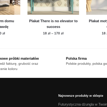
stronie
onie
produktu
duktu
zym domu
Plakat There is no elevator to
Plakat mot
awdę
success
Zakres
Zakres
70
zł
18
zł
–
170
zł
18
cen:
cen:
n
Ten
od
od
dukt
produkt
18 zł
18 zł
ma
do
do
owe próbki materiałów
Polska firma
le
170 zł
wiele
170 zł
dź fakturę, grubość oraz
Polskie produkty, polska g
iantów.
wariantów.
enie koloru
cje
Opcje
żna
można
brać
wybrać
na
onie
stronie
Najnowsze produkty w sklepie
duktu
produktu
Futurystyczna dżungla w Twoi