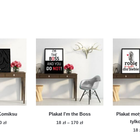
 Komiksu
Plakat I'm the Boss
Plakat mot
tylk
Zakres
Zakres
70
zł
18
zł
–
170
zł
cen:
cen:
18
n
Ten
od
od