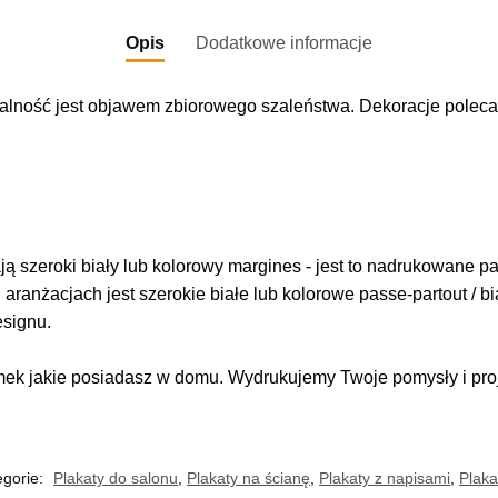
:
Opis
Dodatkowe informacje
alność jest objawem zbiorowego szaleństwa. Dekoracje poleca
 szeroki biały lub kolorowy margines - jest to nadrukowane pas
i aranżacjach jest szerokie białe lub kolorowe passe-partout / b
esignu.
k jakie posiadasz w domu. Wydrukujemy Twoje pomysły i proje
egorie:
Plakaty do salonu
,
Plakaty na ścianę
,
Plakaty z napisami
,
Plaka