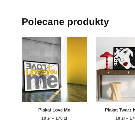
Polecane produkty
Plakat Love Me
Plakat Twarz
Zakres
18
zł
–
170
zł
18
zł
–
1
cen:
Ten
Te
od