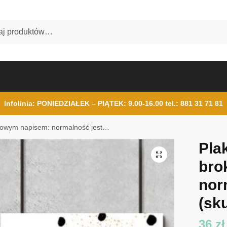
Infolinia: PONIEDZIAŁEK – PIĄTEK: 9.00-16.00
tel.: 881 31 71 81
atowym napisem: normalność jest…
Pla
bro
nor
(sku
36
zł