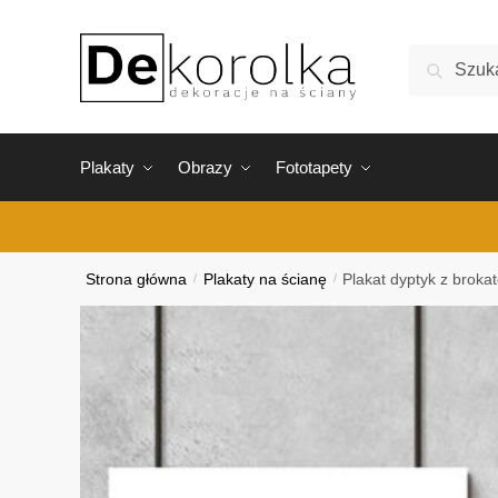
Skip
Skip
to
to
Szukaj:
Szukaj
navigation
content
Plakaty
Obrazy
Fototapety
Strona główna
/
Plakaty na ścianę
/
Plakat dyptyk z brok