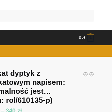
0
zł
0
kat dyptyk z
katowym napisem:
malność jest…
: rol/610135-p)
Zakres
–
340
zł