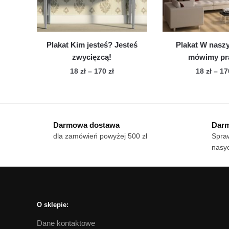
na
stronie
str
produktu
pro
Plakat Kim jesteś? Jesteś
Plakat W nas
zwycięzcą!
mówimy pr
Zakres
18
zł
–
170
zł
18
zł
–
1
cen:
Ten
Te
od
produkt
pro
18 zł
ma
ma
do
Darmowa dostawa
Darm
wiele
170 zł
wie
dla zamówień powyżej 500 zł
Spraw
wariantów.
war
nasyc
Opcje
Op
można
mo
wybrać
wy
na
na
stronie
str
O sklepie:
produktu
pro
Dane kontaktowe