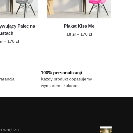
na
na
stronie
stronie
produktu
produktu
ywujący Palec na
Plakat Kiss Me
ustach
Zakres
18
zł
–
170
zł
cen:
Zakres
zł
–
170
zł
Ten
od
cen:
Ten
produkt
18 zł
od
produkt
ma
do
18 zł
ma
wiele
170 zł
do
100% personalizacji
wiele
170 zł
wariantów.
warancja
Kazdy produkt dopasujemy
wariantów.
Opcje
wymiarem i kolorem
Opcje
można
można
wybrać
wybrać
na
na
stronie
stronie
produktu
produktu
m wnętrzu