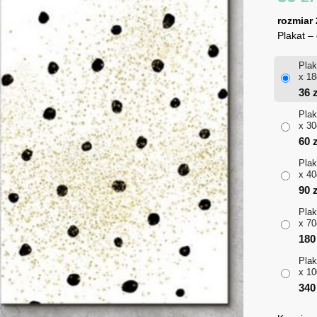
rozmiar
Plakat –
Plak
x 18
36
z
Plak
x 30
60
z
Plak
x 40
90
z
Plak
x 70
18
Plak
x 10
34