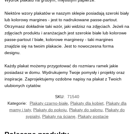
Wydruk plakatu na grubym, mięsistym papierze.
Niektóre wzory plakatów w naszym sklepie posiadają szeroki biały
lub kolorowy margines - jest to nadrukowane passe-partout.
Otrzymasz dokładnie taki wzór, jaki widzisz na zdjęciach. Jeżeli na
zdjęciach produktu i aranżacjach jest szerokie białe lub kolorowe
passe-partout / białe, kolorowe marginesy - taki margines
znajdzie się na twoim plakacie. Jest to nowoczesna forma
designu.
Każdy plakat możemy przygotować do rozmiaru ramek jakie
posiadasz w domu. Wydrukujemy Twoje pomysły i projekty oraz
inspiracje. Zaprojektujemy ozdobne napisy na plakat z Twoich
ulubionych cytatów.
SKU:
71540
Kategorie:
Plakaty czarno-białe
,
Plakaty dla kobiet
,
Plakaty dla
mamy i taty
,
Plakaty do pokoju
,
Plakaty do salonu
,
Plakaty do
sypialni
,
Plakaty na ścianę
,
Plakaty postacie