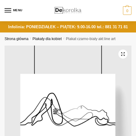
Skip
Skip
to
to
MENU
0
navigation
content
Infolinia: PONIEDZIAŁEK – PIĄTEK: 9.00-16.00
tel.: 881 31 71 81
Strona główna
/
Plakaty dla kobiet
/
Plakat czarno-biały akt line art