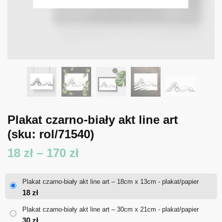
Plakat czarno-biały akt line art
(sku: rol/71540)
Zakres
18
zł
–
170
zł
cen:
Plakat czarno-biały akt line art – 18cm x 13cm - plakat/papier
od
18
zł
18 zł
Plakat czarno-biały akt line art – 30cm x 21cm - plakat/papier
30
zł