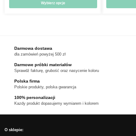
od
Wybierz opcje
18 zł
Ten
do
produkt
170 zł
ma
wiele
wariantów.
Darmowa dostawa
Opcje
dla zamówień powyżej 500 zł
można
wybrać
Darmowe próbki materiałów
na
Sprawdź fakturę, grubość oraz nasycenie koloru
stronie
Polska firma
produktu
Polskie produkty, polska gwarancja
100% personalizacji
Kazdy produkt dopasujemy wymiarem i kolorem
O sklepie: