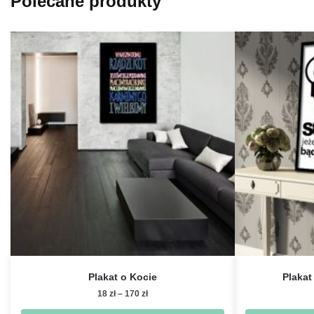
Polecane produkty
Plakat o Kocie
Plakat
Zakres
18
zł
–
170
zł
cen: