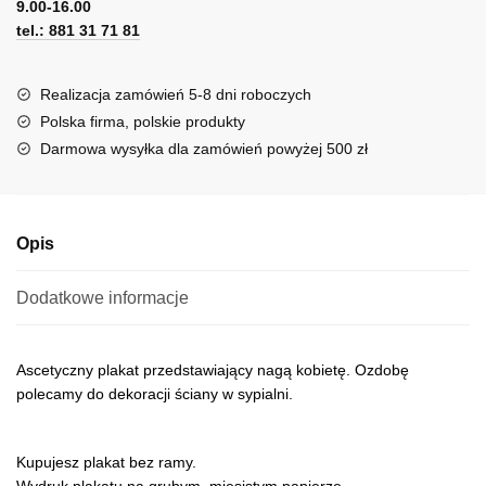
line
9.00-16.00
e
art
tel.: 881 31 71 81
r
n
a
Realizacja zamówień 5-8 dni roboczych
t
Polska firma, polskie produkty
i
Darmowa wysyłka dla zamówień powyżej 500 zł
v
e
:
Opis
Dodatkowe informacje
Ascetyczny plakat przedstawiający nagą kobietę. Ozdobę
polecamy do dekoracji ściany w sypialni.
Kupujesz plakat bez ramy.