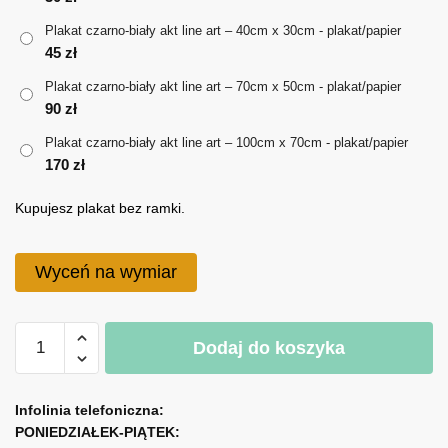
do
Plakat czarno-biały akt line art – 40cm x 30cm - plakat/papier
170 zł
45
zł
Plakat czarno-biały akt line art – 70cm x 50cm - plakat/papier
90
zł
Plakat czarno-biały akt line art – 100cm x 70cm - plakat/papier
170
zł
Kupujesz plakat bez ramki.
Wyceń na wymiar
ilość
Dodaj do koszyka
Plakat
czarno-
A
biały
l
Infolinia telefoniczna:
akt
PONIEDZIAŁEK-PIĄTEK:
t