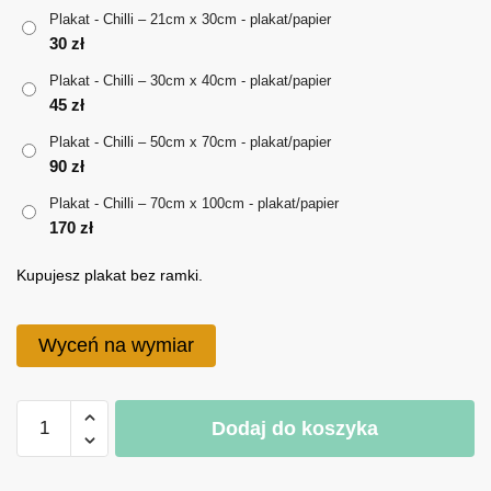
18 zł
Plakat - Chilli – 21cm x 30cm - plakat/papier
30
zł
do
Plakat - Chilli – 30cm x 40cm - plakat/papier
170 zł
45
zł
Plakat - Chilli – 50cm x 70cm - plakat/papier
90
zł
Plakat - Chilli – 70cm x 100cm - plakat/papier
170
zł
Kupujesz plakat bez ramki.
Wyceń na wymiar
ilość
Dodaj do koszyka
Plakat
-
A
Chilli