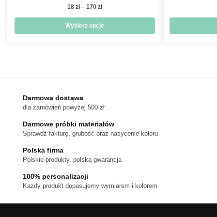
Zakres
18
zł
–
170
zł
cen:
od
Wybierz opcje
18 zł
Ten
do
produkt
170 zł
ma
wiele
wariantów.
Darmowa dostawa
Opcje
dla zamówień powyżej 500 zł
można
wybrać
Darmowe próbki materiałów
na
Sprawdź fakturę, grubość oraz nasycenie koloru
stronie
Polska firma
produktu
Polskie produkty, polska gwarancja
100% personalizacji
Kazdy produkt dopasujemy wymiarem i kolorem