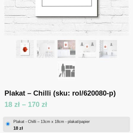
Plakat – Chilli
(sku: rol/620080-p)
Zakres
18
zł
–
170
zł
cen:
Plakat - Chilli – 13cm x 18cm - plakat/papier
od
18
zł