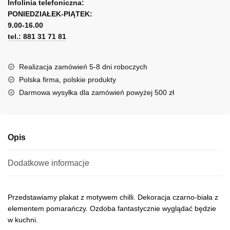
l
Infolinia telefoniczna:
PONIEDZIAŁEK-PIĄTEK:
t
9.00-16.00
e
tel.: 881 31 71 81
r
n
a
Realizacja zamówień 5-8 dni roboczych
t
Polska firma, polskie produkty
i
Darmowa wysyłka dla zamówień powyżej 500 zł
v
e
:
Opis
Dodatkowe informacje
Przedstawiamy plakat z motywem chilli. Dekoracja czarno-biała z
elementem pomarańczy. Ozdoba fantastycznie wyglądać będzie
w kuchni.