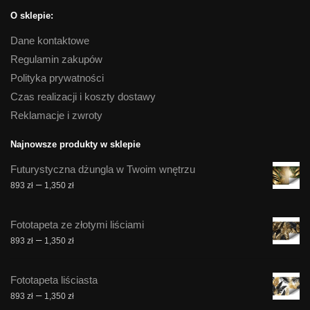
O sklepie:
Dane kontaktowe
Regulamin zakupów
Polityka prywatności
Czas realizacji i koszty dostawy
Reklamacje i zwroty
Najnowsze produkty w sklepie
Futurystyczna dżungla w Twoim wnętrzu
Zakres
–
893
zł
1,350
zł
cen:
od
Fototapeta ze złotymi liściami
893 zł
Zakres
–
893
zł
1,350
zł
do
cen:
1,350 zł
od
Fototapeta liściasta
893 zł
Zakres
–
893
zł
1,350
zł
do
cen: