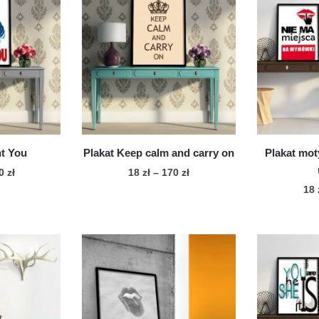
nt You
Plakat Keep calm and carry on
Plakat mot
Zakres
Zakres
70
zł
18
zł
–
170
zł
cen:
cen:
18
n
Ten
od
od
dukt
produkt
18 zł
18 zł
ma
do
do
le
170 zł
wiele
170 zł
iantów.
wariantów.
cje
Opcje
żna
można