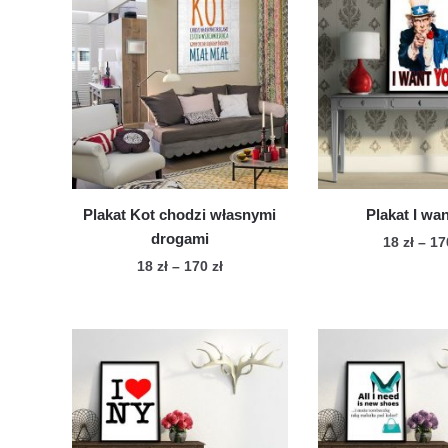
Plakat Kot chodzi własnymi
Plakat I wa
drogami
18
zł
–
1
Zakres
18
zł
–
170
zł
Te
cen:
Ten
pro
od
produkt
ma
18 zł
ma
wie
do
wiele
170 zł
war
wariantów.
Op
Opcje
mo