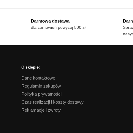
od
produkt
pro
18 zł
ma
ma
do
Darmowa dostawa
Darm
wiele
170 zł
wie
dla zamówień powyżej 500 zł
Spraw
wariantów.
war
nasyc
Opcje
Op
można
mo
wybrać
wy
na
na
stronie
str
O sklepie:
produktu
pro
Dane kontaktowe
Regulamin zakupów
Polityka prywatności
Czas realizacji i koszty dostawy
Reklamacje i zwroty