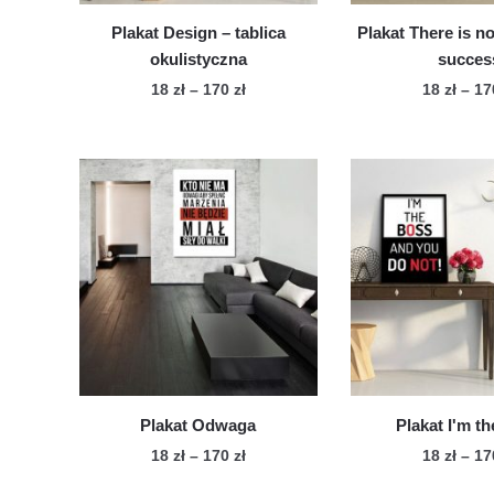
Plakat Design – tablica
Plakat There is no
okulistyczna
succes
Zakres
18
zł
–
170
zł
18
zł
–
1
cen:
Ten
Te
od
produkt
pro
18 zł
ma
ma
do
wiele
170 zł
wie
wariantów.
war
Opcje
Op
można
mo
wybrać
wy
na
na
stronie
str
produktu
pro
Plakat Odwaga
Plakat I'm t
Zakres
18
zł
–
170
zł
18
zł
–
1
cen:
Ten
Te