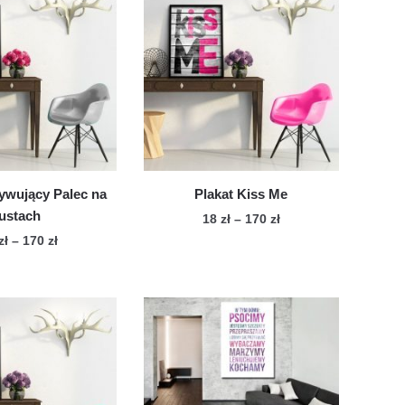
ywujący Palec na
Plakat Kiss Me
ustach
Zakres
18
zł
–
170
zł
cen:
Zakres
zł
–
170
zł
Ten
od
cen:
Ten
produkt
18 zł
od
produkt
ma
do
18 zł
ma
wiele
170 zł
do
wiele
170 zł
wariantów.
wariantów.
Opcje
Opcje
można