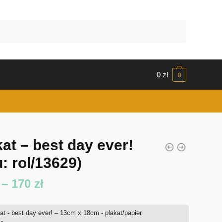
0
zł
0
kat – best day ever!
: rol/13629)
Zakres
–
170
zł
cen:
at - best day ever! – 13cm x 18cm - plakat/papier
od