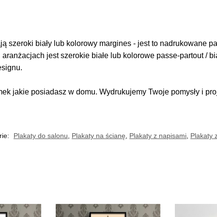
 szeroki biały lub kolorowy margines - jest to nadrukowane pas
i aranżacjach jest szerokie białe lub kolorowe passe-partout / b
esignu.
k jakie posiadasz w domu. Wydrukujemy Twoje pomysły i proje
rie:
Plakaty do salonu
,
Plakaty na ścianę
,
Plakaty z napisami
,
Plakaty 