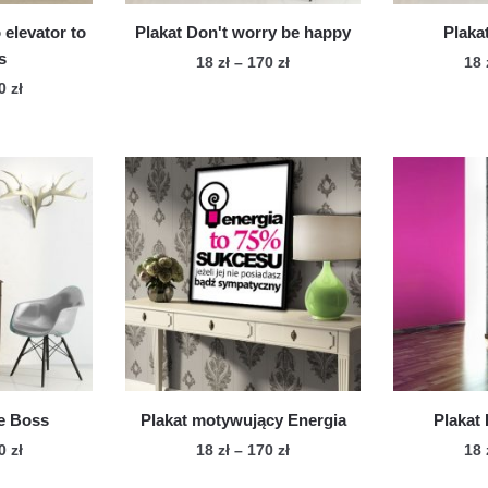
produktu
 elevator to
Plakat Don't worry be happy
Plaka
s
Zakres
18
zł
–
170
zł
18
cen:
Zakres
70
zł
Ten
od
cen:
n
produkt
18 zł
od
dukt
ma
do
18 zł
wiele
170 zł
do
le
170 zł
wariantów.
iantów.
Opcje
cje
można
żna
wybrać
brać
na
stronie
onie
produktu
duktu
he Boss
Plakat motywujący Energia
Plakat 
Zakres
Zakres
70
zł
18
zł
–
170
zł
18
cen:
cen:
n
Ten