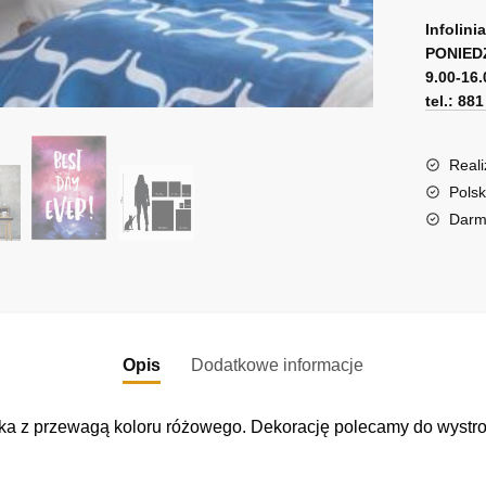
A
best
l
Infolini
day
PONIED
t
9.00-16.
ever!
e
tel.: 88
r
n
a
Reali
t
Polsk
i
Darm
v
e
:
Opis
Dodatkowe informacje
ka z przewagą koloru różowego. Dekorację polecamy do wystroj