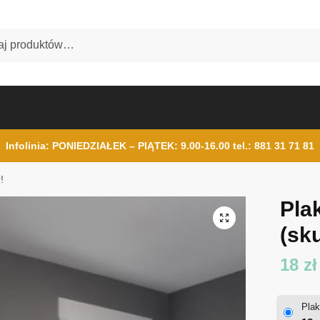
Infolinia: PONIEDZIAŁEK – PIĄTEK: 9.00-16.00
tel.: 881 31 71 81
!
Pla
(sku
18
zł
Plak