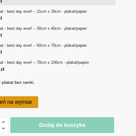
ł
18 zł
at - best day ever! – 21cm x 30cm - plakat/papier
ł
do
at - best day ever! – 30cm x 40cm - plakat/papier
170 zł
ł
at - best day ever! – 50cm x 70cm - plakat/papier
ł
at - best day ever! – 70cm x 100cm - plakat/papier
0
zł
 plakat bez ramki.
eń na wymiar
Dodaj do koszyka