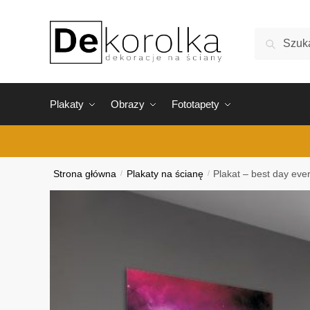
Skip
Skip
to
to
Szukaj:
Szukaj
navigation
content
Plakaty
Obrazy
Fototapety
Strona główna
/
Plakaty na ścianę
/
Plakat – best day ever