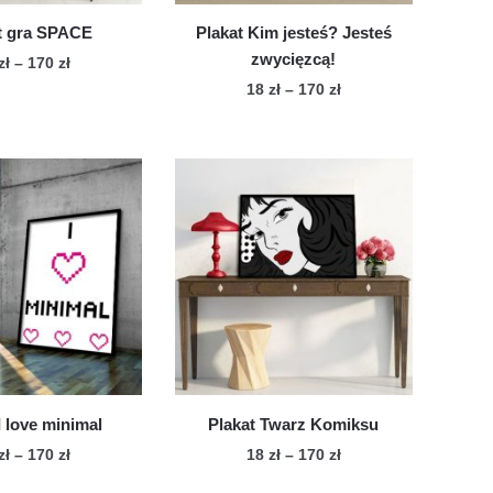
t gra SPACE
Plakat Kim jesteś? Jesteś
zwycięzcą!
Zakres
zł
–
170
zł
cen:
Zakres
18
zł
–
170
zł
Ten
od
cen:
Ten
produkt
18 zł
od
produkt
ma
do
18 zł
ma
wiele
170 zł
do
wiele
170 zł
wariantów.
wariantów.
Opcje
Opcje
można
można
wybrać
wybrać
na
na
stronie
stronie
produktu
produktu
I love minimal
Plakat Twarz Komiksu
Zakres
Zakres
zł
–
170
zł
18
zł
–
170
zł
cen:
cen:
Ten
Ten