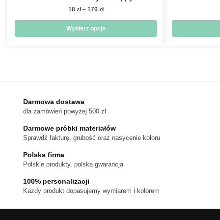
Zakres
18
zł
–
170
zł
cen:
od
Wybierz opcje
18 zł
Ten
do
produkt
170 zł
ma
wiele
wariantów.
Darmowa dostawa
Opcje
dla zamówień powyżej 500 zł
można
wybrać
Darmowe próbki materiałów
na
Sprawdź fakturę, grubość oraz nasycenie koloru
stronie
Polska firma
produktu
Polskie produkty, polska gwarancja
100% personalizacji
Kazdy produkt dopasujemy wymiarem i kolorem