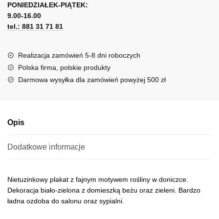
wyniosła
PONIEDZIAŁEK-PIĄTEK:
t
9.00-16.00
e
tel.: 881 31 71 81
r
n
a
Realizacja zamówień 5-8 dni roboczych
t
Polska firma, polskie produkty
i
Darmowa wysyłka dla zamówień powyżej 500 zł
v
e
:
Opis
Dodatkowe informacje
Nietuzinkowy plakat z fajnym motywem rośliny w doniczce.
Dekoracja biało-zielona z domieszką beżu oraz zieleni. Bardzo
ładna ozdoba do salonu oraz sypialni.