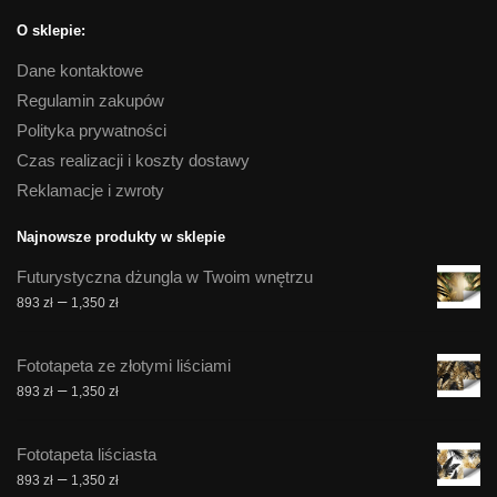
O sklepie:
Dane kontaktowe
Regulamin zakupów
Polityka prywatności
Czas realizacji i koszty dostawy
Reklamacje i zwroty
Najnowsze produkty w sklepie
Futurystyczna dżungla w Twoim wnętrzu
Zakres
–
893
zł
1,350
zł
cen:
od
Fototapeta ze złotymi liściami
893 zł
Zakres
–
893
zł
1,350
zł
do
cen:
1,350 zł
od
Fototapeta liściasta
893 zł
Zakres
–
893
zł
1,350
zł
do