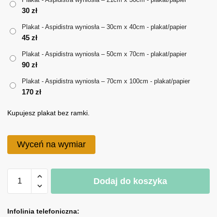
30
zł
do
Plakat - Aspidistra wyniosła – 30cm x 40cm - plakat/papier
170 zł
45
zł
Plakat - Aspidistra wyniosła – 50cm x 70cm - plakat/papier
90
zł
Plakat - Aspidistra wyniosła – 70cm x 100cm - plakat/papier
170
zł
Kupujesz plakat bez ramki.
Wyceń na wymiar
ilość
Dodaj do koszyka
Plakat
-
A
Aspidistra
l
Infolinia telefoniczna: