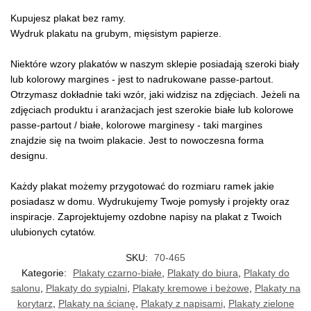
Kupujesz plakat bez ramy.
Wydruk plakatu na grubym, mięsistym papierze.
Niektóre wzory plakatów w naszym sklepie posiadają szeroki biały
lub kolorowy margines - jest to nadrukowane passe-partout.
Otrzymasz dokładnie taki wzór, jaki widzisz na zdjęciach. Jeżeli na
zdjęciach produktu i aranżacjach jest szerokie białe lub kolorowe
passe-partout / białe, kolorowe marginesy - taki margines
znajdzie się na twoim plakacie. Jest to nowoczesna forma
designu.
Każdy plakat możemy przygotować do rozmiaru ramek jakie
posiadasz w domu. Wydrukujemy Twoje pomysły i projekty oraz
inspiracje. Zaprojektujemy ozdobne napisy na plakat z Twoich
ulubionych cytatów.
SKU:
70-465
Kategorie:
Plakaty czarno-białe
,
Plakaty do biura
,
Plakaty do
salonu
,
Plakaty do sypialni
,
Plakaty kremowe i beżowe
,
Plakaty na
korytarz
,
Plakaty na ścianę
,
Plakaty z napisami
,
Plakaty zielone