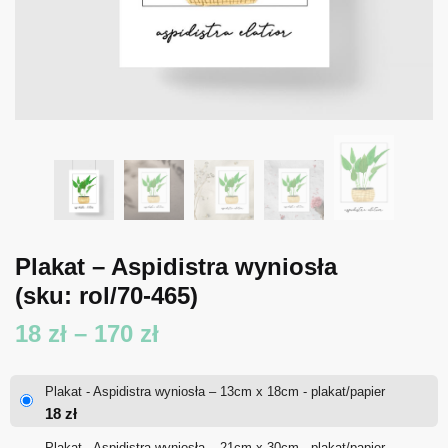
Plakat – Aspidistra wyniosła
(sku: rol/70-465)
Zakres
18
zł
–
170
zł
cen:
Plakat - Aspidistra wyniosła – 13cm x 18cm - plakat/papier
od
18
zł
18 zł
Plakat - Aspidistra wyniosła – 21cm x 30cm - plakat/papier