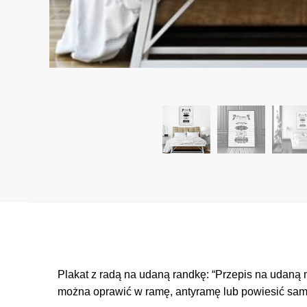
Plakat z radą na udaną randkę: “Przepis na udaną n
można oprawić w ramę, antyramę lub powiesić samod