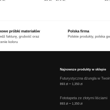
cen:
cen:
n
Ten
od
od
dukt
produkt
18 zł
18 zł
ma
do
do
le
170 zł
wiele
170 zł
owe próbki materiałów
Polska firma
iantów.
wariantów.
dź fakturę, grubość oraz
Polskie produkty, polska g
cje
Opcje
enie koloru
żna
można
brać
wybrać
na
onie
stronie
duktu
produktu
Najnowsze produkty w sklepie
Futurystyczna dżungla w Twoi
Zakres
–
893
zł
1,350
zł
cen:
od
Fototapeta ze złotymi liściami
893 zł
Zakres
–
893
zł
1,350
zł
do
cen: