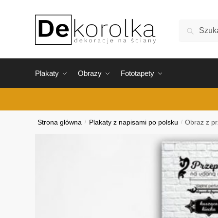
Skip
Skip
to
to
Szukaj:
Szukaj
navigation
content
Plakaty
Obrazy
Fototapety
Strona główna
/
Plakaty z napisami po polsku
/
Obraz z p