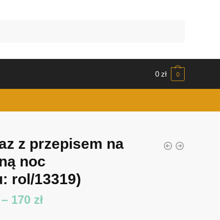
0
zł
0
az z przepisem na
ną noc
: rol/13319)
Zakres
–
170
zł
cen: