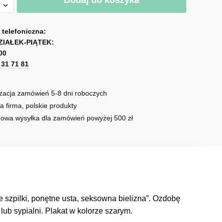
Dodaj do koszyka
sem
a telefoniczna:
ZIAŁEK-PIĄTEK:
00
1 31 71 81
zacja zamówień 5-8 dni roboczych
a firma, polskie produkty
owa wysyłka dla zamówień powyżej 500 zł
e szpilki, ponętne usta, seksowna bielizna”. Ozdobę
ub sypialni. Plakat w kolorze szarym.