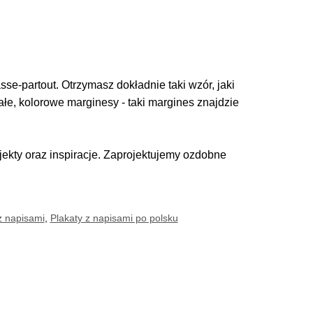
se-partout. Otrzymasz dokładnie taki wzór, jaki
iałe, kolorowe marginesy - taki margines znajdzie
kty oraz inspiracje. Zaprojektujemy ozdobne
z napisami
,
Plakaty z napisami po polsku