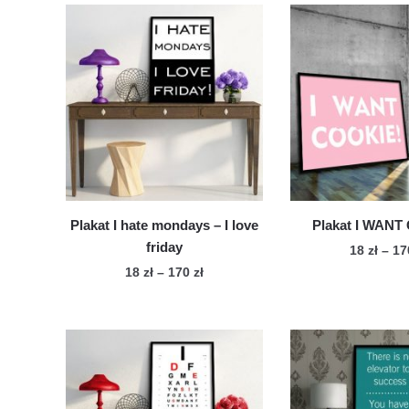
Plakat I hate mondays – I love
Plakat I WANT
friday
18
zł
–
1
Zakres
18
zł
–
170
zł
Te
cen:
Ten
pro
od
produkt
ma
18 zł
ma
wie
do
wiele
170 zł
war
wariantów.
Op