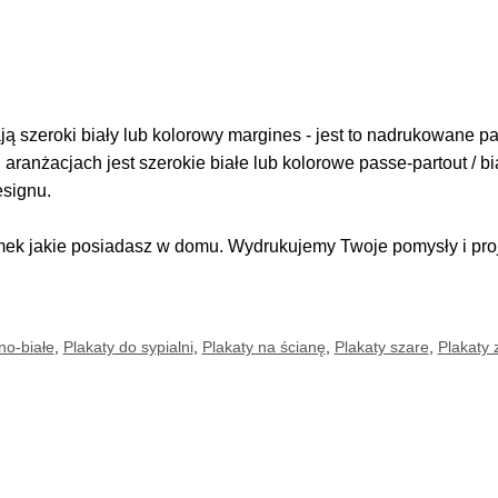
 szeroki biały lub kolorowy margines - jest to nadrukowane pas
i aranżacjach jest szerokie białe lub kolorowe passe-partout / b
esignu.
k jakie posiadasz w domu. Wydrukujemy Twoje pomysły i proje
no-białe
,
Plakaty do sypialni
,
Plakaty na ścianę
,
Plakaty szare
,
Plakaty 