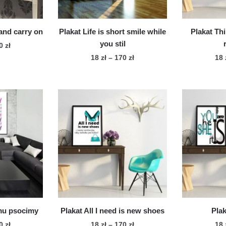
onie
stronie
duktu
produktu
and carry on
Plakat Life is short smile while
Plakat Thi
you stil
Zakres
70
zł
cen:
Zakres
18
zł
–
170
zł
18
n
od
cen:
Ten
dukt
18 zł
od
produkt
do
18 zł
ma
le
170 zł
do
wiele
170 zł
iantów.
wariantów.
cje
Opcje
żna
można
brać
wybrać
na
onie
stronie
duktu
produktu
mu psocimy
Plakat All I need is new shoes
Plak
Zakres
Zakres
70
zł
18
zł
–
170
zł
18