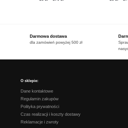
cen:
Ten
Te
od
produkt
pro
18 zł
ma
ma
do
wiele
170 zł
wie
Darmowa dostawa
Darm
wariantów.
war
dla zamówień powyżej 500 zł
Spraw
Opcje
Op
nasyc
można
mo
wybrać
wy
na
na
stronie
str
produktu
pro
O sklepie:
Dane kontaktowe
Regulamin zakupów
Polityka prywatności
Czas realizacji i koszty dostawy
Reklamacje i zwroty