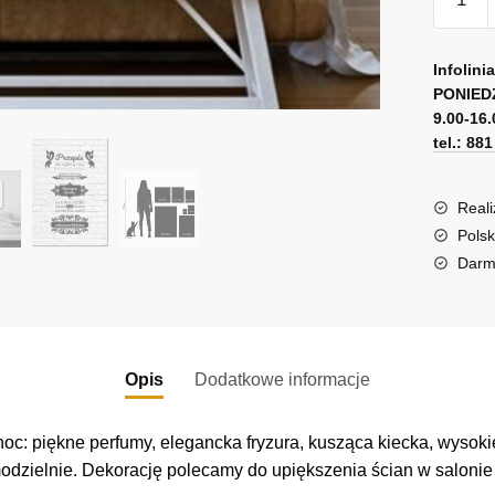
Obraz
z
A
przepi
l
Infolini
na
PONIED
t
9.00-16.
udaną
e
tel.: 88
noc
r
n
a
Reali
t
Polsk
i
Darm
v
e
:
Opis
Dodatkowe informacje
oc: piękne perfumy, elegancka fryzura, kusząca kiecka, wysoki
zielnie. Dekorację polecamy do upiększenia ścian w salonie l