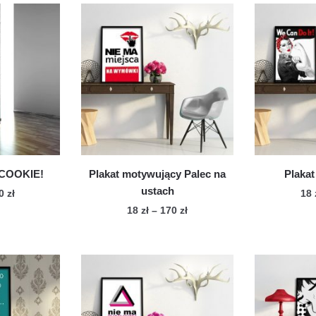
 COOKIE!
Plakat motywujący Palec na
Plakat
ustach
Zakres
70
zł
18
cen:
Zakres
18
zł
–
170
zł
n
od
cen:
Ten
dukt
18 zł
od
produkt
do
18 zł
ma
le
170 zł
do
wiele
170 zł
iantów.
wariantów.
cje