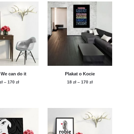
 We can do it
Plakat o Kocie
Zakres
Zakres
zł
–
170
zł
18
zł
–
170
zł
cen:
cen:
Ten
Ten
od
od
produkt
produkt
18 zł
18 zł
ma
ma
do
do
wiele
170 zł
wiele
170 zł
wariantów.
wariantów.
Opcje
Opcje