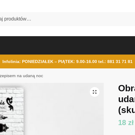
Infolinia: PONIEDZIAŁEK – PIĄTEK: 9.00-16.00
tel.: 881 31 71 81
rzepisem na udaną noc
Obr
uda
(sku
18
zł