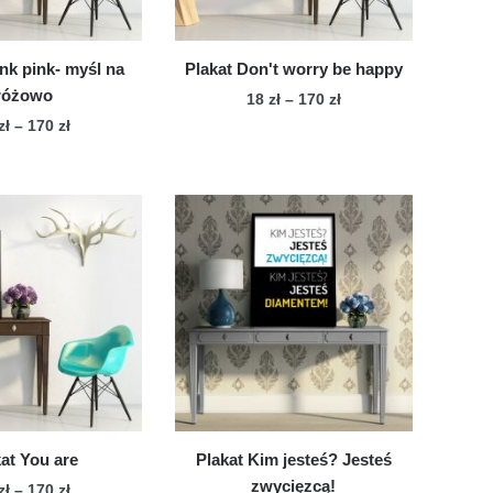
stronie
produktu
produktu
nk pink- myśl na
Plakat Don't worry be happy
różowo
Zakres
18
zł
–
170
zł
cen:
Zakres
zł
–
170
zł
Ten
od
cen:
Ten
produkt
18 zł
od
produkt
ma
do
18 zł
ma
wiele
170 zł
do
wiele
170 zł
wariantów.
wariantów.
Opcje
Opcje
można
można
wybrać
wybrać
na
na
stronie
stronie
produktu
produktu
at You are
Plakat Kim jesteś? Jesteś
zwycięzcą!
Zakres
zł
–
170
zł