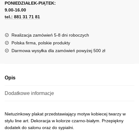
twarzą
PONIEDZIAŁEK-PIĄTEK:
t
9.00-16.00
e
tel.: 881 31 71 81
r
n
a
Realizacja zamówień 5-8 dni roboczych
t
Polska firma, polskie produkty
i
Darmowa wysyłka dla zamówień powyżej 500 zł
v
e
:
Opis
Dodatkowe informacje
Nietuzinkowy plakat przedstawiający motyw kobiecej twarzy w
stylu line art. Dekoracja w kolorze czarno-białym. Przepiękny
dodatek do salonu oraz do sypialni.