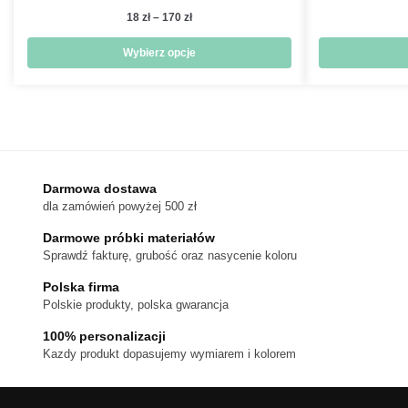
Zakres
18
zł
–
170
zł
cen:
od
Wybierz opcje
18 zł
Ten
do
produkt
170 zł
ma
wiele
wariantów.
Darmowa dostawa
Opcje
dla zamówień powyżej 500 zł
można
wybrać
Darmowe próbki materiałów
na
Sprawdź fakturę, grubość oraz nasycenie koloru
stronie
Polska firma
produktu
Polskie produkty, polska gwarancja
100% personalizacji
Kazdy produkt dopasujemy wymiarem i kolorem