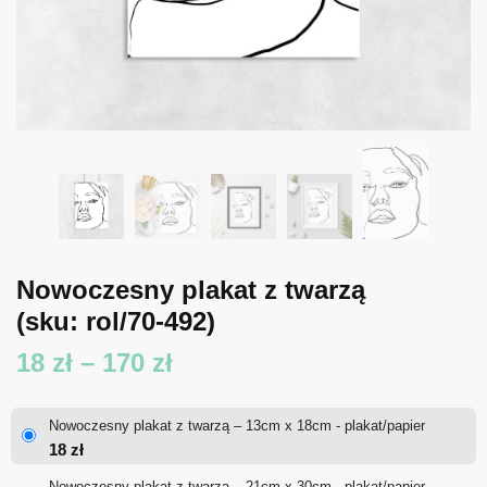
Nowoczesny plakat z twarzą
(sku: rol/70-492)
Zakres
18
zł
–
170
zł
cen:
Nowoczesny plakat z twarzą – 13cm x 18cm - plakat/papier
od
18
zł
18 zł
Nowoczesny plakat z twarzą – 21cm x 30cm - plakat/papier