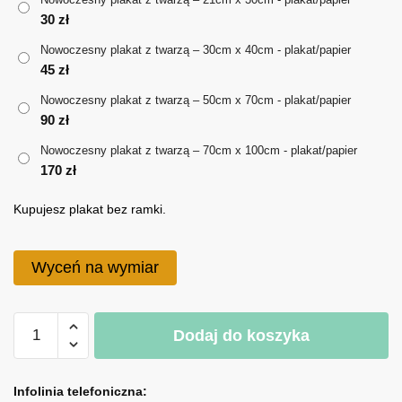
30
zł
do
Nowoczesny plakat z twarzą – 30cm x 40cm - plakat/papier
170 zł
45
zł
Nowoczesny plakat z twarzą – 50cm x 70cm - plakat/papier
90
zł
Nowoczesny plakat z twarzą – 70cm x 100cm - plakat/papier
170
zł
Kupujesz plakat bez ramki.
Wyceń na wymiar
ilość
Dodaj do koszyka
Nowoczesny
plakat
A
z
l
Infolinia telefoniczna: