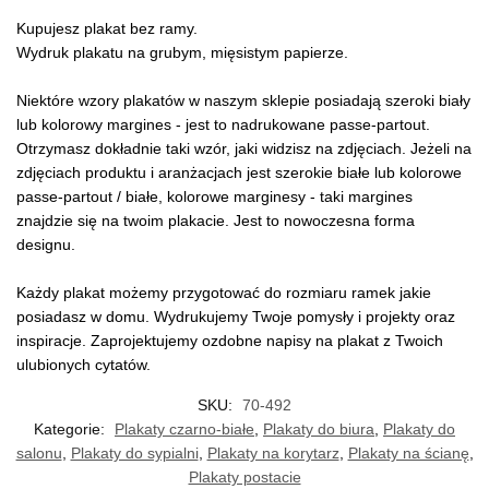
Kupujesz plakat bez ramy.
Wydruk plakatu na grubym, mięsistym papierze.
Niektóre wzory plakatów w naszym sklepie posiadają szeroki biały
lub kolorowy margines - jest to nadrukowane passe-partout.
Otrzymasz dokładnie taki wzór, jaki widzisz na zdjęciach. Jeżeli na
zdjęciach produktu i aranżacjach jest szerokie białe lub kolorowe
passe-partout / białe, kolorowe marginesy - taki margines
znajdzie się na twoim plakacie. Jest to nowoczesna forma
designu.
Każdy plakat możemy przygotować do rozmiaru ramek jakie
posiadasz w domu. Wydrukujemy Twoje pomysły i projekty oraz
inspiracje. Zaprojektujemy ozdobne napisy na plakat z Twoich
ulubionych cytatów.
SKU:
70-492
Kategorie:
Plakaty czarno-białe
,
Plakaty do biura
,
Plakaty do
salonu
,
Plakaty do sypialni
,
Plakaty na korytarz
,
Plakaty na ścianę
,
Plakaty postacie