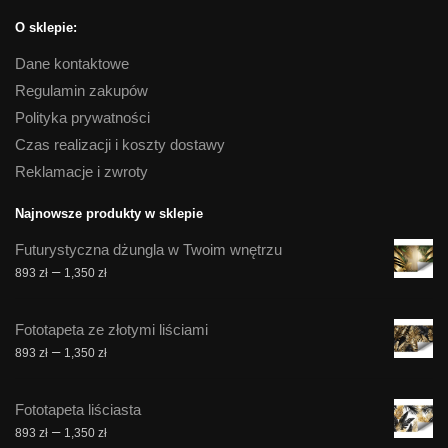
O sklepie:
Dane kontaktowe
Regulamin zakupów
Polityka prywatności
Czas realizacji i koszty dostawy
Reklamacje i zwroty
Najnowsze produkty w sklepie
Futurystyczna dżungla w Twoim wnętrzu
Zakres
–
893
zł
1,350
zł
cen:
od
Fototapeta ze złotymi liściami
893 zł
Zakres
–
893
zł
1,350
zł
do
cen:
1,350 zł
od
Fototapeta liściasta
893 zł
Zakres
–
893
zł
1,350
zł
do