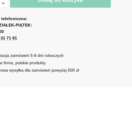
Dodaj do koszyka
az
a telefoniczna:
ami
ZIAŁEK-PIĄTEK:
00
1 31 71 81
zacja zamówień 5-8 dni roboczych
a firma, polskie produkty
owa wysyłka dla zamówień powyżej 500 zł