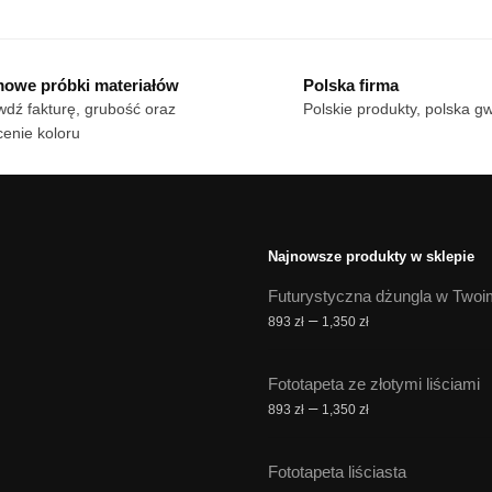
Ten
dukt
18 zł
od
produkt
do
18 zł
ma
le
170 zł
do
owe próbki materiałów
Polska firma
wiele
170 zł
iantów.
dź fakturę, grubość oraz
Polskie produkty, polska g
wariantów.
cje
enie koloru
Opcje
żna
można
brać
wybrać
na
onie
stronie
duktu
Najnowsze produkty w sklepie
produktu
Futurystyczna dżungla w Twoi
Zakres
–
893
zł
1,350
zł
cen:
od
Fototapeta ze złotymi liściami
893 zł
Zakres
–
893
zł
1,350
zł
do
cen:
1,350 zł
od
Fototapeta liściasta
893 zł