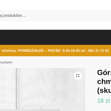
Infolinia: PONIEDZIAŁEK – PIĄTEK: 9.00-16.00
tel.: 881 31 71 81
hmurkami
Gór
chm
(sku
18
zł