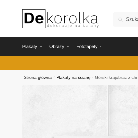
Skip
Skip
to
to
Szukaj:
Szukaj
navigation
content
Plakaty
Obrazy
Fototapety
Strona główna
/
Plakaty na ścianę
/
Górski krajobraz z c