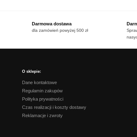
produkt
pro
18 zł
ma
ma
do
wiele
170 zł
wie
Darmowa dostawa
Darm
wariantów.
war
dla zamówień powyżej 500 zł
Spraw
Opcje
Op
nasyc
można
mo
wybrać
wy
na
na
stronie
str
produktu
pro
O sklepie:
Dane kontaktowe
Regulamin zakupów
Polityka prywatności
Czas realizacji i koszty dostawy
Reklamacje i zwroty