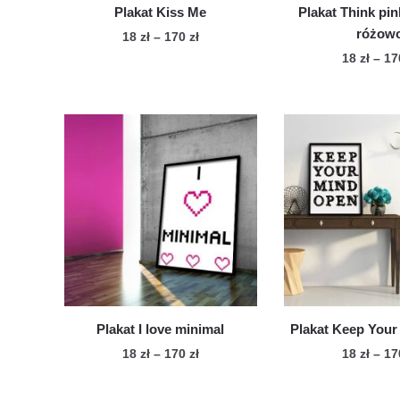
Plakat Kiss Me
Plakat Think pin
różow
Zakres
18
zł
–
170
zł
cen:
18
zł
–
1
Ten
od
Te
produkt
18 zł
pro
ma
do
ma
wiele
170 zł
wie
wariantów.
war
Opcje
Op
można
mo
wybrać
wy
na
na
stronie
str
produktu
pro
Plakat I love minimal
Plakat Keep You
Zakres
18
zł
–
170
zł
18
zł
–
1
cen:
Ten
Te
od