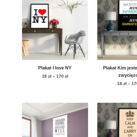
Plakat I love NY
Plakat Kim jest
zwycięz
Zakres
18
zł
–
170
zł
cen:
18
zł
–
1
Ten
od
Te
produkt
18 zł
pro
ma
do
ma
wiele
170 zł
wie
wariantów.
war
Opcje
Op
można