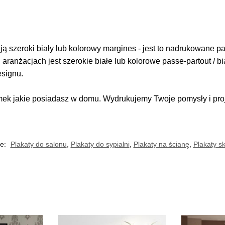
 szeroki biały lub kolorowy margines - jest to nadrukowane pas
i aranżacjach jest szerokie białe lub kolorowe passe-partout / b
esignu.
k jakie posiadasz w domu. Wydrukujemy Twoje pomysły i proje
ie:
Plakaty do salonu
,
Plakaty do sypialni
,
Plakaty na ścianę
,
Plakaty s