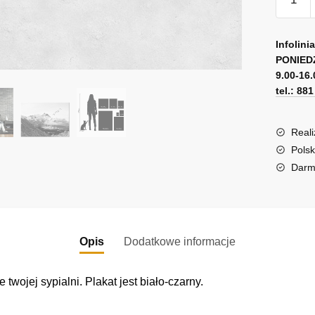
Górski
krajobr
A
z
l
Infolini
chmurk
PONIED
t
9.00-16.
e
tel.: 88
r
n
a
Reali
t
Polsk
i
Darm
v
e
:
Opis
Dodatkowe informacje
wojej sypialni. Plakat jest biało-czarny.