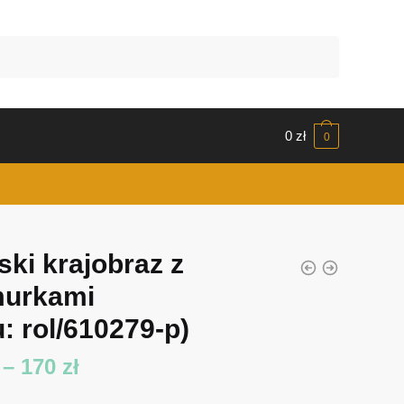
0
zł
0
ski krajobraz z
urkami
: rol/610279-p)
Zakres
–
170
zł
cen: