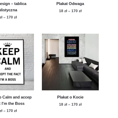
esign – tablica
Plakat Odwaga
listyczna
Zakres
18
zł
–
170
zł
cen:
Zakres
zł
–
170
zł
Ten
od
cen:
Ten
produkt
18 zł
od
produkt
ma
do
18 zł
ma
wiele
170 zł
do
wiele
170 zł
wariantów.
wariantów.
Opcje
Opcje
można
można
wybrać
wybrać
na
na
stronie
stronie
produktu
produktu
p Calm and accep
Plakat o Kocie
t I'm the Boss
Zakres
18
zł
–
170
zł
cen:
Zakres
zł
–
170
zł
Ten
od
cen: