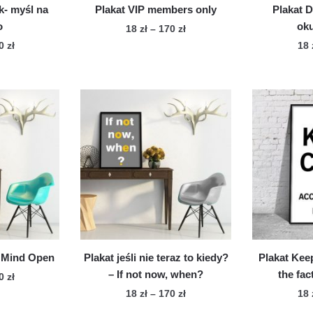
k- myśl na
Plakat VIP members only
Plakat D
o
oku
Zakres
18
zł
–
170
zł
cen:
Zakres
70
zł
18
Ten
od
cen:
n
produkt
18 zł
od
dukt
ma
do
18 zł
wiele
170 zł
do
le
170 zł
wariantów.
iantów.
Opcje
cje
można
żna
wybrać
brać
na
stronie
onie
produktu
duktu
r Mind Open
Plakat jeśli nie teraz to kiedy?
Plakat Kee
– If not now, when?
the fac
Zakres
70
zł
cen:
Zakres
18
zł
–
170
zł
18
n
od
cen: