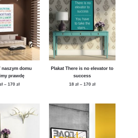
W naszym domu
Plakat There is no elevator to
my prawdę
success
Zakres
Zakres
zł
–
170
zł
18
zł
–
170
zł
cen:
cen:
Ten
Ten
od
od
produkt
produkt
18 zł
18 zł
ma
ma
do
do
wiele
170 zł
wiele
170 zł
wariantów.
wariantów.
Opcje
Opcje