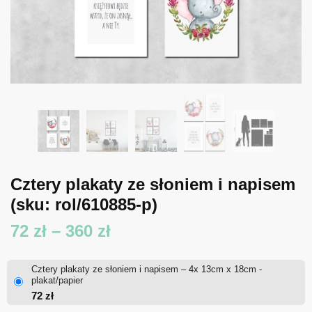
Cztery plakaty ze słoniem i napisem
(sku: rol/610885-p)
Zakres
72
zł
–
360
zł
cen:
Cztery plakaty ze słoniem i napisem – 4x 13cm x 18cm -
od
plakat/papier
72
zł
72 zł