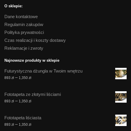
O sklepie:
Dane kontaktowe
Regulamin zakupów
Polityka prywatności
Czas realizacji i koszty dostawy
Reklamacje i zwroty
Najnowsze produkty w sklepie
Futurystyczna dżungla w Twoim wnętrzu
Zakres
–
893
zł
1,350
zł
cen:
od
Fototapeta ze złotymi liściami
893 zł
Zakres
–
893
zł
1,350
zł
do
cen:
1,350 zł
od
Fototapeta liściasta
893 zł
Zakres
–
893
zł
1,350
zł
do
cen: