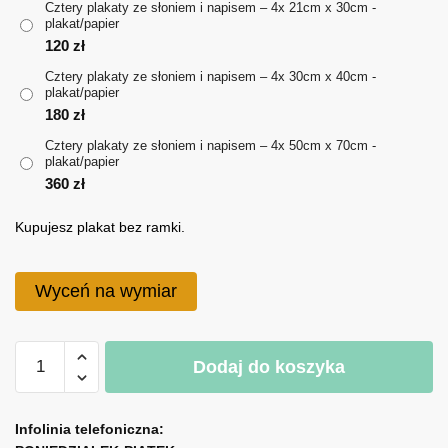
Cztery plakaty ze słoniem i napisem – 4x 21cm x 30cm -
plakat/papier
do
120
zł
360 zł
Cztery plakaty ze słoniem i napisem – 4x 30cm x 40cm -
plakat/papier
180
zł
Cztery plakaty ze słoniem i napisem – 4x 50cm x 70cm -
plakat/papier
360
zł
Kupujesz plakat bez ramki.
Wyceń na wymiar
ilość
Dodaj do koszyka
Cztery
plakaty
A
ze
l
Infolinia telefoniczna:
słoniem