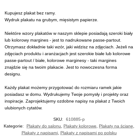
Kupujesz plakat bez ramy.
Wydruk plakatu na grubym, mięsistym papierze.
Niektóre wzory plakatów w naszym sklepie posiadają szeroki biały
lub kolorowy margines - jest to nadrukowane passe-partout.
Otrzymasz dokładnie taki wzór, jaki widzisz na zdjęciach. Jeżeli na
zdjęciach produktu i aranżacjach jest szerokie białe lub kolorowe
passe-partout / białe, kolorowe marginesy - taki margines
znajdzie się na twoim plakacie. Jest to nowoczesna forma
designu.
Każdy plakat możemy przygotować do rozmiaru ramek jakie
posiadasz w domu. Wydrukujemy Twoje pomysły i projekty oraz
inspiracje. Zaprojektujemy ozdobne napisy na plakat z Twoich
ulubionych cytatów.
SKU:
610885-p
Kategorie:
Plakaty do salonu
,
Plakaty kolorowe
,
Plakaty na ścianę
,
Plakaty z napisami
,
Plakaty z napisami po polsku