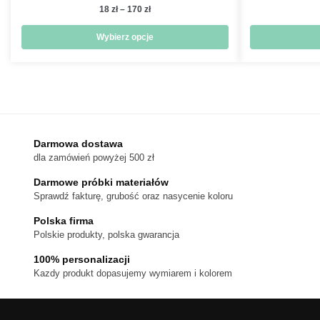
Zakres
18
zł
–
170
zł
cen:
od
Wybierz opcje
18 zł
Ten
do
produkt
170 zł
ma
wiele
wariantów.
Darmowa dostawa
Opcje
dla zamówień powyżej 500 zł
można
wybrać
Darmowe próbki materiałów
na
Sprawdź fakturę, grubość oraz nasycenie koloru
stronie
Polska firma
produktu
Polskie produkty, polska gwarancja
100% personalizacji
Kazdy produkt dopasujemy wymiarem i kolorem