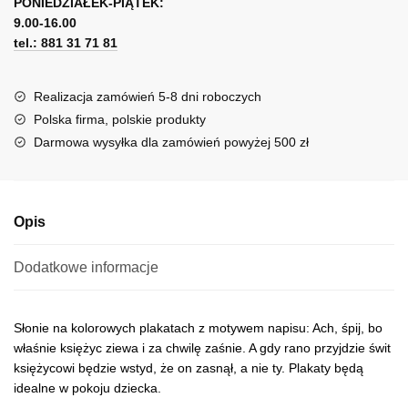
PONIEDZIAŁEK-PIĄTEK:
t
i
9.00-16.00
e
napisem
tel.: 881 31 71 81
r
n
a
Realizacja zamówień 5-8 dni roboczych
t
Polska firma, polskie produkty
i
Darmowa wysyłka dla zamówień powyżej 500 zł
v
e
:
Opis
Dodatkowe informacje
Słonie na kolorowych plakatach z motywem napisu: Ach, śpij, bo
właśnie księżyc ziewa i za chwilę zaśnie. A gdy rano przyjdzie świt
księżycowi będzie wstyd, że on zasnął, a nie ty. Plakaty będą
idealne w pokoju dziecka.