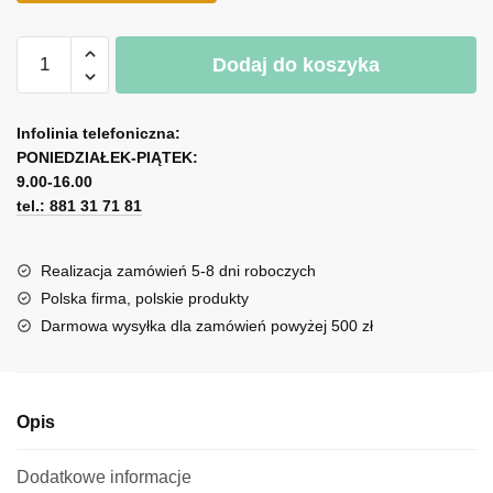
ilość
Dodaj do koszyka
Reprodukcja
obrazu
A
stylowa
l
Infolinia telefoniczna:
dama
PONIEDZIAŁEK-PIĄTEK:
t
z
9.00-16.00
e
koniem
tel.: 881 31 71 81
r
n
a
Realizacja zamówień 5-8 dni roboczych
t
Polska firma, polskie produkty
i
Darmowa wysyłka dla zamówień powyżej 500 zł
v
e
:
Opis
Dodatkowe informacje