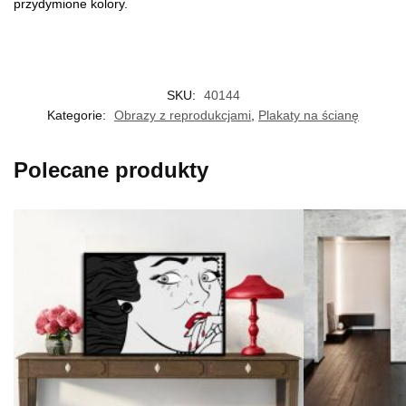
przydymione kolory.
SKU:
40144
Kategorie:
Obrazy z reprodukcjami
,
Plakaty na ścianę
Polecane produkty