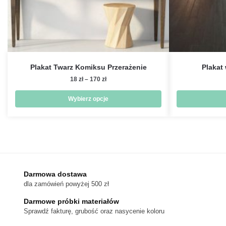
Plakat Twarz Komiksu Przerażenie
Plakat
Zakres
18
zł
–
170
zł
cen:
od
Wybierz opcje
18 zł
Ten
do
produkt
170 zł
ma
wiele
wariantów.
Darmowa dostawa
Opcje
dla zamówień powyżej 500 zł
można
wybrać
Darmowe próbki materiałów
na
Sprawdź fakturę, grubość oraz nasycenie koloru
stronie