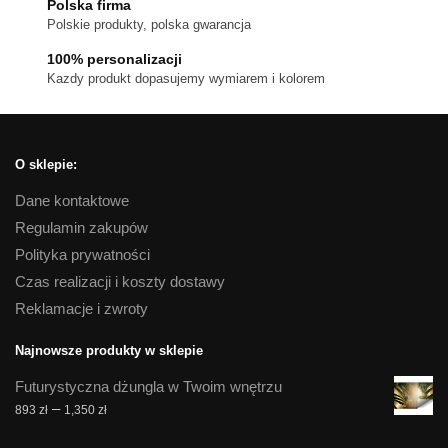
Polska firma
produktu
Polskie produkty, polska gwarancja
100% personalizacji
Kazdy produkt dopasujemy wymiarem i kolorem
O sklepie:
Dane kontaktowe
Regulamin zakupów
Polityka prywatności
Czas realizacji i koszty dostawy
Reklamacje i zwroty
Najnowsze produkty w sklepie
Futurystyczna dżungla w Twoim wnętrzu
Zakres
–
893
zł
1,350
zł
cen: