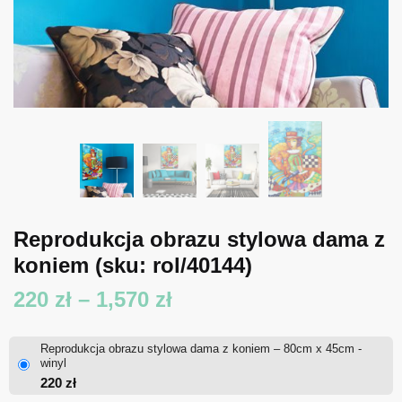
Reprodukcja obrazu stylowa dama z
koniem
(sku: rol/40144)
Zakres
220
zł
–
1,570
zł
cen:
Reprodukcja obrazu stylowa dama z koniem – 80cm x 45cm -
od
winyl
220
zł
220 zł