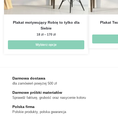
Plakat motywujący Robię to tylko dla
Plakat Tw
Siebie
Zakres
18
zł
–
170
zł
cen:
od
Wybierz opcje
18 zł
Ten
do
produkt
170 zł
ma
wiele
wariantów.
Darmowa dostawa
dla zamówień powyżej 500 zł
Opcje
można
Darmowe próbki materiałów
wybrać
Sprawdź fakturę, grubość oraz nasycenie koloru
na
Polska firma
stronie
Polskie produkty, polska gwarancja
produktu