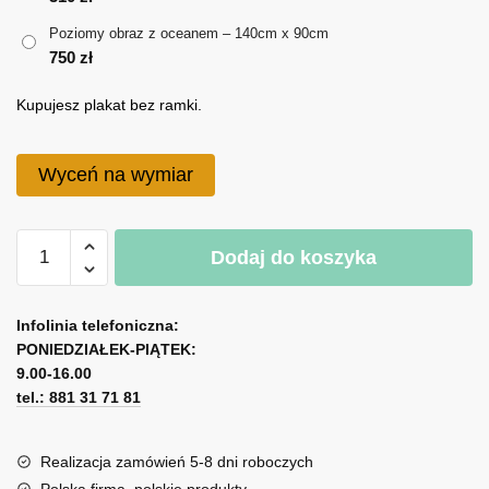
do
Poziomy obraz z oceanem – 140cm x 90cm
750 zł
750
zł
Kupujesz plakat bez ramki.
Wyceń na wymiar
ilość
Dodaj do koszyka
Poziomy
obraz
A
z
l
Infolinia telefoniczna:
oceanem
PONIEDZIAŁEK-PIĄTEK:
t
9.00-16.00
e
tel.: 881 31 71 81
r
n
a
Realizacja zamówień 5-8 dni roboczych
t