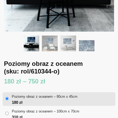
Poziomy obraz z oceanem
(sku: rol/610344-o)
Zakres
180
zł
–
750
zł
cen:
Poziomy obraz z oceanem – 80cm x 45cm
od
180
zł
180 zł
Poziomy obraz z oceanem – 100cm x 70cm
310
zł