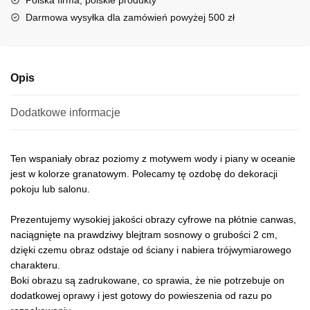
Polska firma, polskie produkty
i
Darmowa wysyłka dla zamówień powyżej 500 zł
v
e
:
Opis
Dodatkowe informacje
Ten wspaniały obraz poziomy z motywem wody i piany w oceanie
jest w kolorze granatowym. Polecamy tę ozdobę do dekoracji
pokoju lub salonu.
Prezentujemy wysokiej jakości obrazy cyfrowe na płótnie canwas,
naciągnięte na prawdziwy blejtram sosnowy o grubości 2 cm,
dzięki czemu obraz odstaje od ściany i nabiera trójwymiarowego
charakteru.
Boki obrazu są zadrukowane, co sprawia, że nie potrzebuje on
dodatkowej oprawy i jest gotowy do powieszenia od razu po