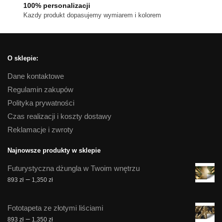
100% personalizacji
Kazdy produkt dopasujemy wymiarem i kolorem
O sklepie:
Dane kontaktowe
Regulamin zakupów
Polityka prywatności
Czas realizacji i koszty dostawy
Reklamacje i zwroty
Najnowsze produkty w sklepie
Futurystyczna dżungla w Twoim wnętrzu
Zakres
–
893
zł
1,350
zł
cen:
od
Fototapeta ze złotymi liściami
893 zł
Zakres
–
893
zł
1,350
zł