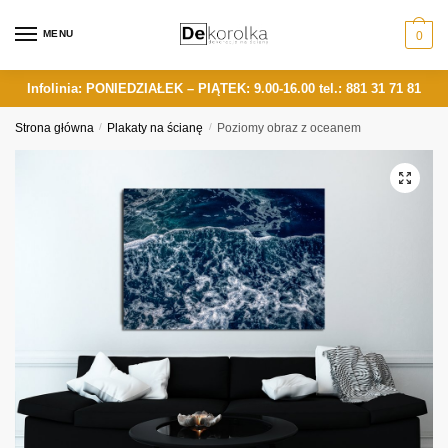
Skip
Skip
to
to
MENU
0
navigation
content
Infolinia: PONIEDZIAŁEK – PIĄTEK: 9.00-16.00
tel.: 881 31 71 81
Strona główna
/
Plakaty na ścianę
/
Poziomy obraz z oceanem