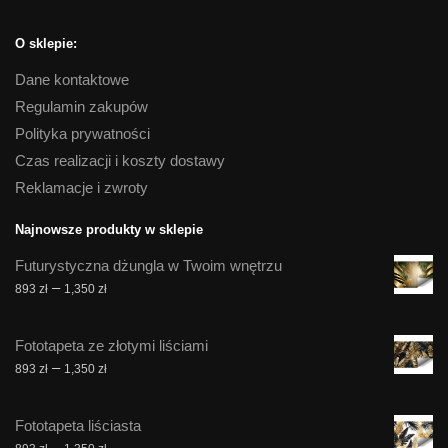
O sklepie:
Dane kontaktowe
Regulamin zakupów
Polityka prywatności
Czas realizacji i koszty dostawy
Reklamacje i zwroty
Najnowsze produkty w sklepie
Futurystyczna dżungla w Twoim wnętrzu
Zakres
–
893
zł
1,350
zł
cen:
od
Fototapeta ze złotymi liściami
893 zł
Zakres
–
893
zł
1,350
zł
do
cen:
1,350 zł
od
Fototapeta liściasta
893 zł
Zakres
–