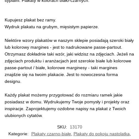
sypialni. Plakaty w kolorach biało-czarnych.
Kupujesz plakat bez ramy.
Wydruk plakatu na grubym, mięsistym papierze.
Niektóre wzory plakatów w naszym sklepie posiadają szeroki biały
lub kolorowy margines - jest to nadrukowane passe-partout.
Otrzymasz dokładnie taki wzór, jaki widzisz na zdjęciach. Jeżeli na
zdjęciach produktu i aranżacjach jest szerokie białe lub kolorowe
passe-partout / białe, kolorowe marginesy - taki margines
znajdzie się na twoim plakacie. Jest to nowoczesna forma
designu.
Każdy plakat możemy przygotować do rozmiaru ramek jakie
posiadasz w domu. Wydrukujemy Twoje pomysły i projekty oraz
inspiracje. Zaprojektujemy ozdobne napisy na plakat z Twoich
ulubionych cytatów.
SKU:
13170
Kategorie:
Plakaty czarno-białe
,
Plakaty do pokoju nastolatka
,