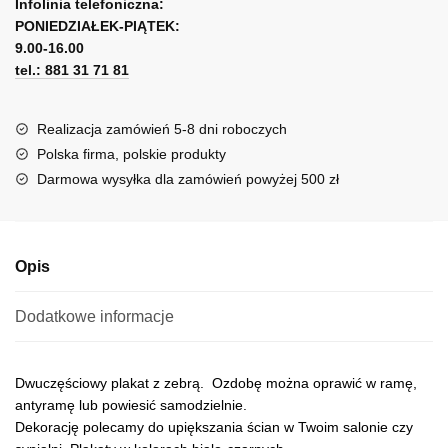
l
Infolinia telefoniczna:
zebrą
PONIEDZIAŁEK-PIĄTEK:
t
9.00-16.00
e
tel.: 881 31 71 81
r
n
a
Realizacja zamówień 5-8 dni roboczych
t
Polska firma, polskie produkty
i
Darmowa wysyłka dla zamówień powyżej 500 zł
v
e
:
Opis
Dodatkowe informacje
Dwuczęściowy plakat z zebrą. Ozdobę można oprawić w ramę,
antyramę lub powiesić samodzielnie.
Dekorację polecamy do upiększania ścian w Twoim salonie czy