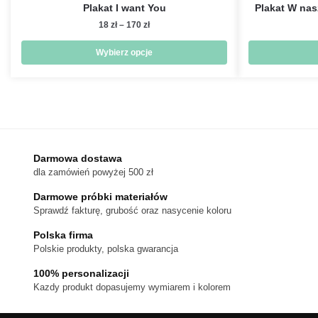
Plakat I want You
Plakat W na
Zakres
18
zł
–
170
zł
cen:
od
Wybierz opcje
18 zł
Ten
do
produkt
170 zł
ma
wiele
wariantów.
Darmowa dostawa
Opcje
dla zamówień powyżej 500 zł
można
wybrać
Darmowe próbki materiałów
na
Sprawdź fakturę, grubość oraz nasycenie koloru
stronie
Polska firma
produktu
Polskie produkty, polska gwarancja
100% personalizacji
Kazdy produkt dopasujemy wymiarem i kolorem