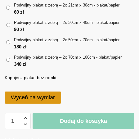
do
Podwójny plakat z zebrą – 2x 21cm x 30cm - plakat/papier
60
zł
340 zł
Podwójny plakat z zebrą – 2x 30cm x 40cm - plakat/papier
90
zł
Podwójny plakat z zebrą – 2x 50cm x 70cm - plakat/papier
180
zł
Podwójny plakat z zebrą – 2x 70cm x 100cm - plakat/papier
340
zł
Kupujesz plakat bez ramki.
Wyceń na wymiar
ilość
Dodaj do koszyka
Podwójny
plakat
A
z