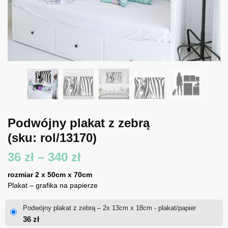
Podwójny plakat z zebrą
(sku: rol/13170)
Zakres
36
zł
–
340
zł
cen:
rozmiar 2 x 50cm x 70cm
Plakat – grafika na papierze
od
Podwójny plakat z zebrą – 2x 13cm x 18cm - plakat/papier
36 zł
36
zł