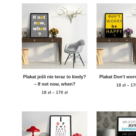
Plakat jeśli nie teraz to kiedy?
Plakat Don't wor
– If not now, when?
18
zł
–
1
Zakres
18
zł
–
170
zł
Te
cen:
Ten
pro
od
produkt
ma
18 zł
ma
wie
do
wiele
170 zł
war
wariantów.
Op