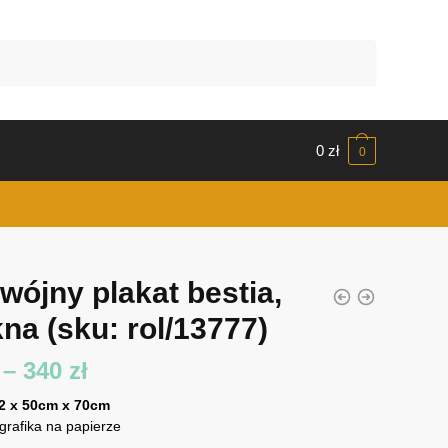
0
zł
0
wójny plakat bestia,
kna
(sku: rol/13777)
Zakres
–
340
zł
cen:
 2 x 50cm x 70cm
 grafika na papierze
od