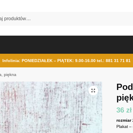
Infolinia: PONIEDZIAŁEK – PIĄTEK: 9.00-16.00
tel.: 881 31 71 81
a, piękna
Pod
pię
36
zł
rozmiar
Plakat –