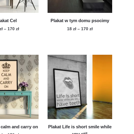
produktu
produktu
lakat Cel
Plakat w tym domu psocimy
Zakres
Zakres
zł
–
170
zł
18
zł
–
170
zł
cen:
cen:
Ten
Ten
od
od
produkt
produkt
18 zł
18 zł
ma
ma
do
do
wiele
170 zł
wiele
170 zł
wariantów.
wariantów.
Opcje
Opcje
można
można
wybrać
wybrać
na
na
stronie
stronie
produktu
produktu
 calm and carry on
Plakat Life is short smile while
you stil