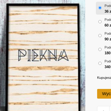
Podw
36
z
Podw
60
z
Podw
90
z
Podw
18
Podw
34
Kupujesz
Wyc
ilość