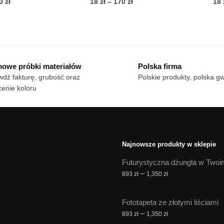
Zakres
Zakres
70
zł
18
zł
–
170
zł
18
cen:
cen:
n
Ten
od
od
dukt
produkt
18 zł
18 zł
ma
do
do
le
170 zł
wiele
170 zł
owe próbki materiałów
Polska firma
iantów.
wariantów.
dź fakturę, grubość oraz
Polskie produkty, polska g
cje
Opcje
enie koloru
żna
można
brać
wybrać
na
onie
stronie
duktu
produktu
Najnowsze produkty w sklepie
Futurystyczna dżungla w Twoi
Zakres
–
893
zł
1,350
zł
cen:
od
Fototapeta ze złotymi liściami
893 zł
Zakres
–
893
zł
1,350
zł
do
cen: