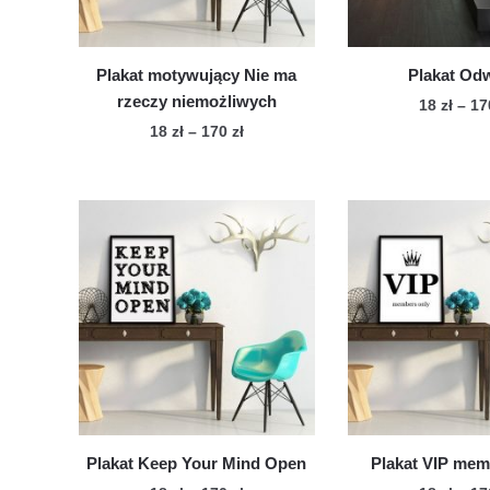
stronie
str
produktu
pro
Plakat motywujący Nie ma
Plakat Od
rzeczy niemożliwych
18
zł
–
1
Zakres
18
zł
–
170
zł
Te
cen:
Ten
pro
od
produkt
ma
18 zł
ma
wie
do
wiele
170 zł
war
wariantów.
Op
Opcje
mo
można
wy
wybrać
na
na
str
stronie
pro
produktu
Plakat Keep Your Mind Open
Plakat VIP mem