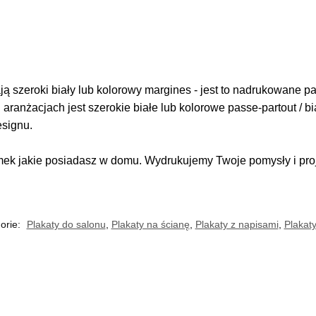
 szeroki biały lub kolorowy margines - jest to nadrukowane pas
i aranżacjach jest szerokie białe lub kolorowe passe-partout / b
esignu.
k jakie posiadasz w domu. Wydrukujemy Twoje pomysły i proje
orie:
Plakaty do salonu
,
Plakaty na ścianę
,
Plakaty z napisami
,
Plakat