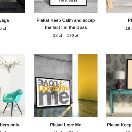
onie
produktu
duktu
waga
Plakat Keep Calm and accep
P
the fact I'm the Boss
Zakres
70
zł
18
cen:
Zakres
18
zł
–
170
zł
n
od
cen:
Ten
dukt
18 zł
od
produkt
do
18 zł
ma
le
170 zł
do
wiele
170 zł
iantów.
wariantów.
cje
Opcje
żna
można
brać
wybrać
na
onie
stronie
duktu
produktu
bers only
Plakat Love Me
Plakat Keep