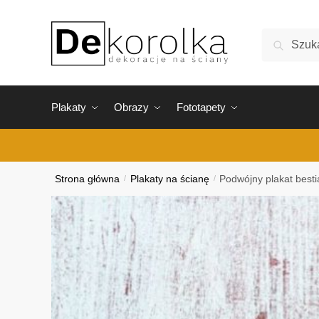
Skip
Skip
to
to
Szukaj:
Szukaj
navigation
content
Plakaty
Obrazy
Fototapety
Strona główna
/
Plakaty na ścianę
/
Podwójny plakat besti