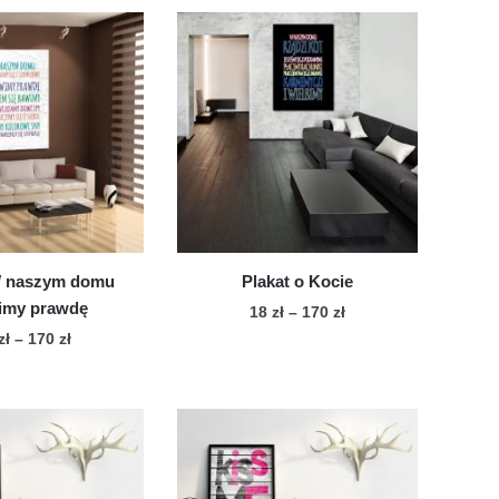
W naszym domu
Plakat o Kocie
my prawdę
Zakres
18
zł
–
170
zł
cen:
Zakres
zł
–
170
zł
Ten
od
cen:
Ten
produkt
18 zł
od
produkt
ma
do
18 zł
ma
wiele
170 zł
do
wiele
170 zł
wariantów.
wariantów.
Opcje