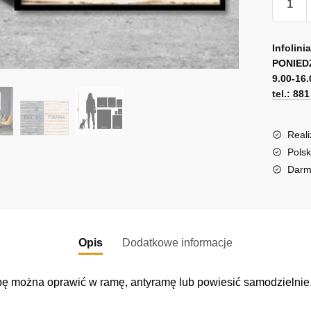
Podwój
plakat
A
bestia,
l
Infolini
piękna
PONIED
t
9.00-16.
e
tel.: 88
r
n
a
Reali
t
Polsk
i
Darm
v
e
:
Opis
Dodatkowe informacje
obę można oprawić w ramę, antyramę lub powiesić samodzielni