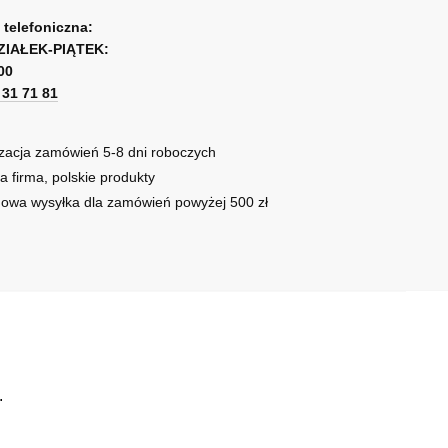
mi
a telefoniczna:
mi
ZIAŁEK-PIĄTEK:
00
1 31 71 81
zacja zamówień 5-8 dni roboczych
a firma, polskie produkty
owa wysyłka dla zamówień powyżej 500 zł
.