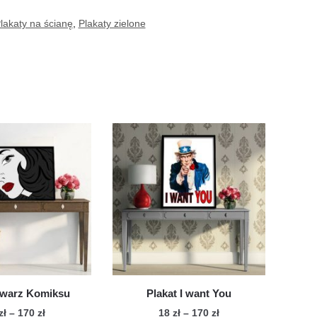
lakaty na ścianę
,
Plakaty zielone
Twarz Komiksu
Plakat I want You
Zakres
Zakres
zł
–
170
zł
18
zł
–
170
zł