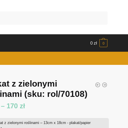
0
zł
0
kat z zielonymi
linami
(sku: rol/70108)
Zakres
–
170
zł
cen:
at z zielonymi roślinami – 13cm x 18cm - plakat/papier
od