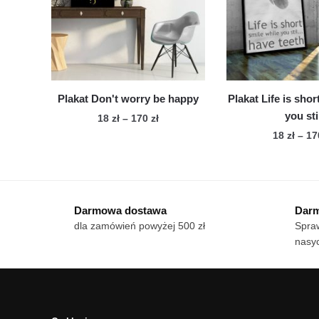
wybrać
wy
na
na
stronie
str
produktu
pro
Plakat Don't worry be happy
Plakat Life is shor
you sti
Zakres
18
zł
–
170
zł
cen:
18
zł
–
1
Ten
od
Te
produkt
18 zł
pro
ma
do
ma
wiele
170 zł
Darmowa dostawa
Darm
wie
wariantów.
dla zamówień powyżej 500 zł
Spraw
war
Opcje
nasyc
Op
można
mo
wybrać
wy
na
na
stronie