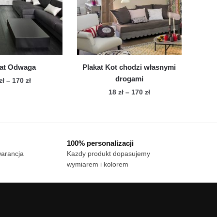
można
wybrać
wybrać
na
na
stronie
stronie
produktu
produktu
kat Odwaga
Plakat Kot chodzi własnymi
drogami
Zakres
zł
–
170
zł
cen:
Zakres
18
zł
–
170
zł
Ten
od
cen:
Ten
produkt
18 zł
od
produkt
ma
do
18 zł
ma
wiele
170 zł
do
100% personalizacji
wiele
170 zł
wariantów.
warancja
Kazdy produkt dopasujemy
wariantów.
Opcje
wymiarem i kolorem
Opcje
można
można
wybrać
wybrać
na
na
stronie