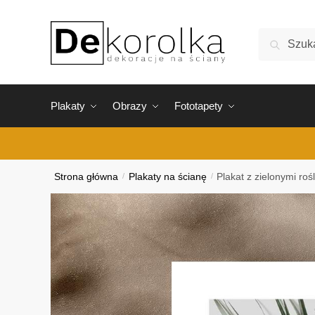
Skip
Skip
to
to
Szukaj:
Szukaj
navigation
content
Plakaty
Obrazy
Fototapety
Strona główna
/
Plakaty na ścianę
/
Plakat z zielonymi roś