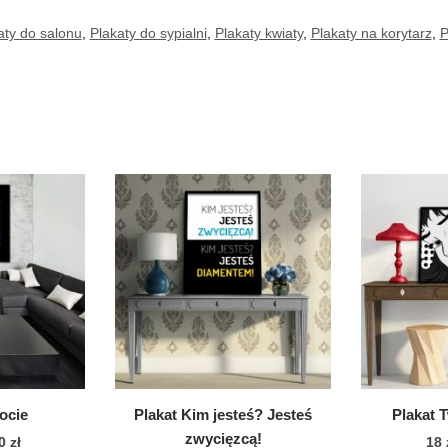
aty do salonu
,
Plakaty do sypialni
,
Plakaty kwiaty
,
Plakaty na korytarz
,
P
ocie
Plakat Kim jesteś? Jesteś
Plakat 
zwycięzcą!
Zakres
70
zł
18