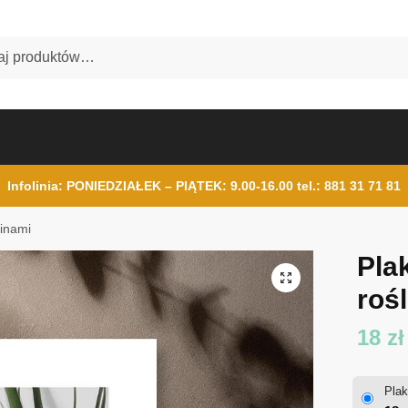
Infolinia: PONIEDZIAŁEK – PIĄTEK: 9.00-16.00
tel.: 881 31 71 81
linami
Pla
roś
18
zł
Plak