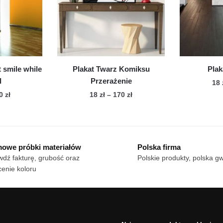
można
brać
wybrać
na
onie
stronie
duktu
produktu
t smile while
Plakat Twarz Komiksu
Pla
l
Przerażenie
18
Zakres
Zakres
70
zł
18
zł
–
170
zł
cen:
cen:
n
Ten
od
od
dukt
produkt
18 zł
18 zł
ma
do
do
owe próbki materiałów
Polska firma
le
170 zł
wiele
170 zł
dź fakturę, grubość oraz
Polskie produkty, polska g
iantów.
wariantów.
enie koloru
cje
Opcje
żna
można
brać
wybrać
na