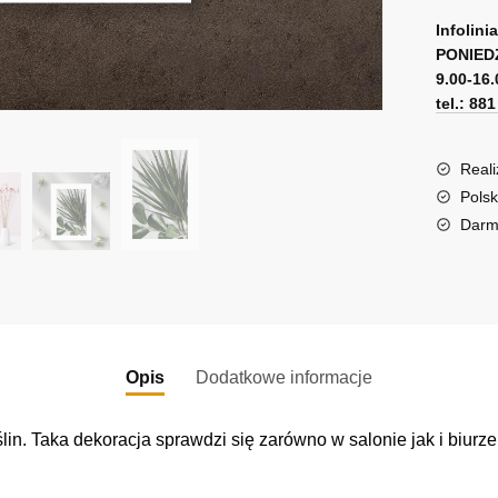
A
zielony
l
Infolini
roślina
PONIED
t
9.00-16.
e
tel.: 88
r
n
a
Reali
t
Polsk
i
Darm
v
e
:
Opis
Dodatkowe informacje
in. Taka dekoracja sprawdzi się zarówno w salonie jak i biurze