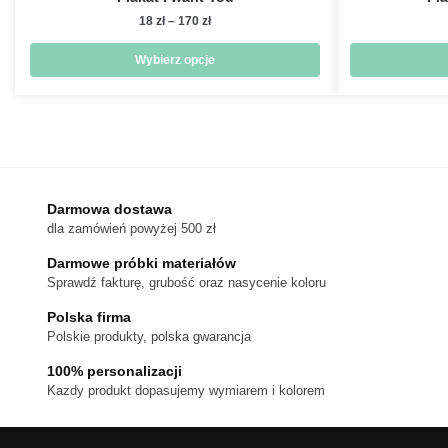
Zakres
18
zł
–
170
zł
cen:
od
Wybierz opcje
18 zł
Ten
do
produkt
170 zł
ma
wiele
wariantów.
Darmowa dostawa
Opcje
dla zamówień powyżej 500 zł
można
wybrać
Darmowe próbki materiałów
na
Sprawdź fakturę, grubość oraz nasycenie koloru
stronie
Polska firma
produktu
Polskie produkty, polska gwarancja
100% personalizacji
Kazdy produkt dopasujemy wymiarem i kolorem