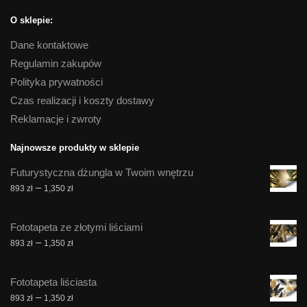
O sklepie:
Dane kontaktowe
Regulamin zakupów
Polityka prywatności
Czas realizacji i koszty dostawy
Reklamacje i zwroty
Najnowsze produkty w sklepie
Futurystyczna dżungla w Twoim wnętrzu
Zakres
–
893
zł
1,350
zł
cen:
od
Fototapeta ze złotymi liściami
893 zł
Zakres
–
893
zł
1,350
zł
do
cen:
1,350 zł
od
Fototapeta liściasta
893 zł
Zakres
–
893
zł
1,350
zł
do