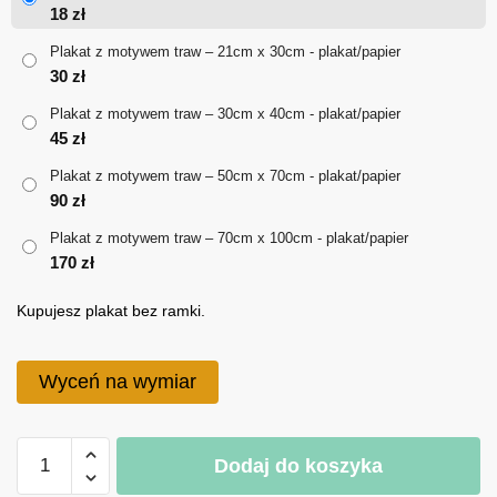
od
18
zł
18 zł
Plakat z motywem traw – 21cm x 30cm - plakat/papier
30
zł
do
Plakat z motywem traw – 30cm x 40cm - plakat/papier
170 zł
45
zł
Plakat z motywem traw – 50cm x 70cm - plakat/papier
90
zł
Plakat z motywem traw – 70cm x 100cm - plakat/papier
170
zł
Kupujesz plakat bez ramki.
Wyceń na wymiar
ilość
Dodaj do koszyka
Plakat