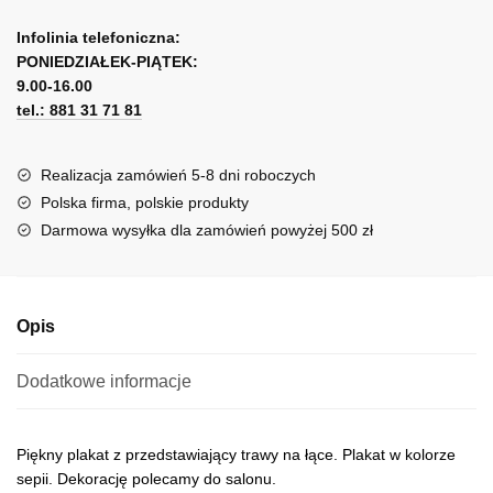
z
A
motywem
l
Infolinia telefoniczna:
traw
PONIEDZIAŁEK-PIĄTEK:
t
9.00-16.00
e
tel.: 881 31 71 81
r
n
a
Realizacja zamówień 5-8 dni roboczych
t
Polska firma, polskie produkty
i
Darmowa wysyłka dla zamówień powyżej 500 zł
v
e
:
Opis
Dodatkowe informacje
Piękny plakat z przedstawiający trawy na łące. Plakat w kolorze
sepii. Dekorację polecamy do salonu.