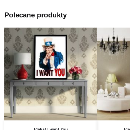
Polecane produkty
Plakat I want You
Pl