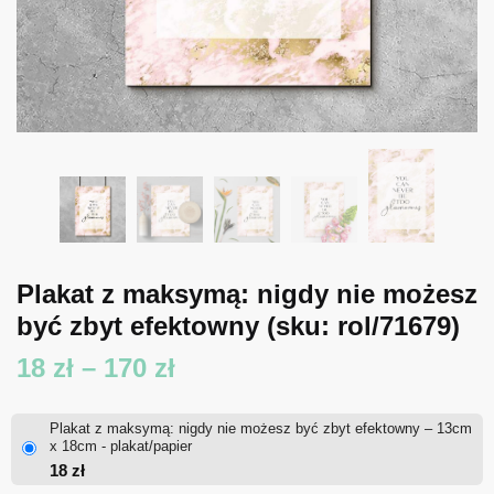
Plakat z maksymą: nigdy nie możesz
być zbyt efektowny
(sku: rol/71679)
Zakres
18
zł
–
170
zł
cen:
Plakat z maksymą: nigdy nie możesz być zbyt efektowny – 13cm
od
x 18cm - plakat/papier
18
zł
18 zł