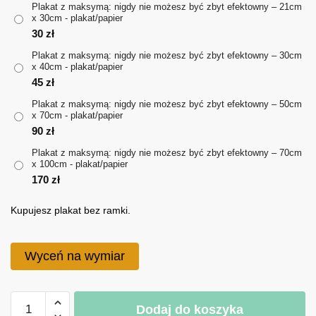
Plakat z maksymą: nigdy nie możesz być zbyt efektowny – 21cm
x 30cm - plakat/papier
do
30
zł
170 zł
Plakat z maksymą: nigdy nie możesz być zbyt efektowny – 30cm
x 40cm - plakat/papier
45
zł
Plakat z maksymą: nigdy nie możesz być zbyt efektowny – 50cm
x 70cm - plakat/papier
90
zł
Plakat z maksymą: nigdy nie możesz być zbyt efektowny – 70cm
x 100cm - plakat/papier
170
zł
Kupujesz plakat bez ramki.
Wyceń na wymiar
ilość
Dodaj do koszyka
Plakat