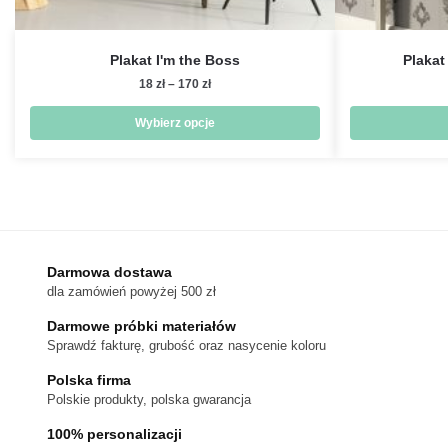
Plakat I'm the Boss
Plakat
Zakres
18
zł
–
170
zł
cen:
od
Wybierz opcje
18 zł
Ten
do
produkt
170 zł
ma
wiele
wariantów.
Darmowa dostawa
Opcje
dla zamówień powyżej 500 zł
można
wybrać
Darmowe próbki materiałów
na
Sprawdź fakturę, grubość oraz nasycenie koloru
stronie
Polska firma
produktu
Polskie produkty, polska gwarancja
100% personalizacji