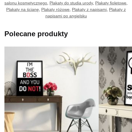
salonu kosmetycznego
,
Plakaty do studia urody
,
Plakaty fioletowe
,
Plakaty na ścianę
,
Plakaty różowe
,
Plakaty z napisami
,
Plakaty z
napisami po angielsku
Polecane produkty