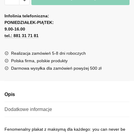
z
A
maksymą:
l
Infolinia telefoniczna:
nigdy
PONIEDZIAŁEK-PIĄTEK:
t
nie
9.00-16.00
e
możesz
tel.: 881 31 71 81
r
być
n
zbyt
a
Realizacja zamówień 5-8 dni roboczych
efektowny
t
Polska firma, polskie produkty
i
Darmowa wysyłka dla zamówień powyżej 500 zł
v
e
:
Opis
Dodatkowe informacje
Fenomenalny plakat z maksymą dla każdego: you can never be