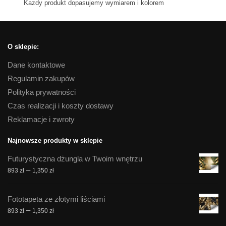
Kazdy produkt dopasujemy wymiarem i kolorem
O sklepie:
Dane kontaktowe
Regulamin zakupów
Polityka prywatności
Czas realizacji i koszty dostawy
Reklamacje i zwroty
Najnowsze produkty w sklepie
Futurystyczna dżungla w Twoim wnętrzu
Zakres
–
893
zł
1,350
zł
cen:
od
Fototapeta ze złotymi liściami
893 zł
Zakres
–
893
zł
1,350
zł
do
cen:
1,350 zł