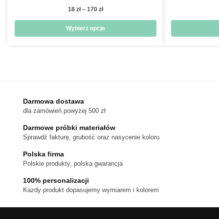
Zakres
18
zł
–
170
zł
cen:
od
Wybierz opcje
18 zł
Ten
do
produkt
170 zł
ma
wiele
wariantów.
Darmowa dostawa
Opcje
dla zamówień powyżej 500 zł
można
wybrać
Darmowe próbki materiałów
na
Sprawdź fakturę, grubość oraz nasycenie koloru
stronie
Polska firma
produktu
Polskie produkty, polska gwarancja
100% personalizacji
Kazdy produkt dopasujemy wymiarem i kolorem