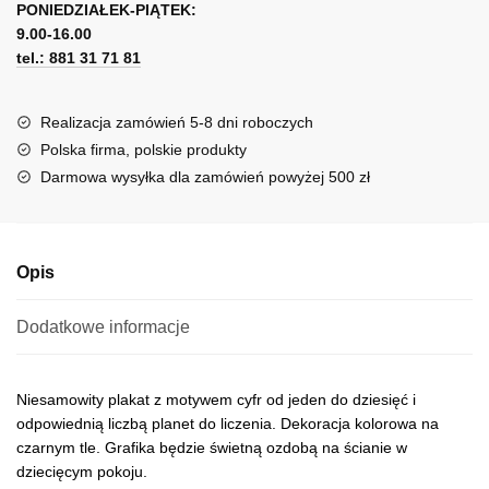
PONIEDZIAŁEK-PIĄTEK:
t
9.00-16.00
e
tel.: 881 31 71 81
r
n
a
Realizacja zamówień 5-8 dni roboczych
t
Polska firma, polskie produkty
i
Darmowa wysyłka dla zamówień powyżej 500 zł
v
e
:
Opis
Dodatkowe informacje
Niesamowity plakat z motywem cyfr od jeden do dziesięć i
odpowiednią liczbą planet do liczenia. Dekoracja kolorowa na
czarnym tle. Grafika będzie świetną ozdobą na ścianie w
dziecięcym pokoju.