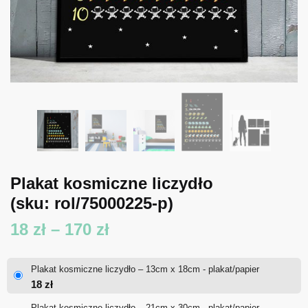
Plakat kosmiczne liczydło
(sku: rol/75000225-p)
Zakres
18
zł
–
170
zł
cen:
Plakat kosmiczne liczydło – 13cm x 18cm - plakat/papier
od
18
zł
18 zł
Plakat kosmiczne liczydło – 21cm x 30cm - plakat/papier