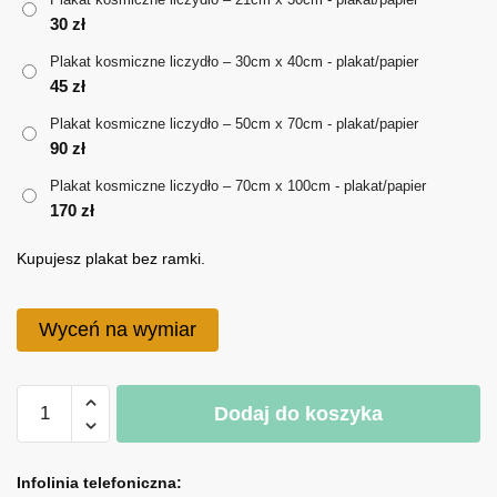
30
zł
do
Plakat kosmiczne liczydło – 30cm x 40cm - plakat/papier
170 zł
45
zł
Plakat kosmiczne liczydło – 50cm x 70cm - plakat/papier
90
zł
Plakat kosmiczne liczydło – 70cm x 100cm - plakat/papier
170
zł
Kupujesz plakat bez ramki.
Wyceń na wymiar
ilość
Dodaj do koszyka
Plakat
kosmiczne
A
liczydło
l
Infolinia telefoniczna: