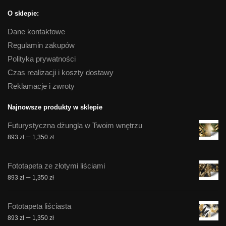
O sklepie:
Dane kontaktowe
Regulamin zakupów
Polityka prywatności
Czas realizacji i koszty dostawy
Reklamacje i zwroty
Najnowsze produkty w sklepie
Futurystyczna dżungla w Twoim wnętrzu
Zakres
–
893
zł
1,350
zł
cen:
od
Fototapeta ze złotymi liściami
893 zł
Zakres
–
893
zł
1,350
zł
do
cen:
1,350 zł
od
Fototapeta liściasta
893 zł
Zakres
–
893
zł
1,350
zł
do