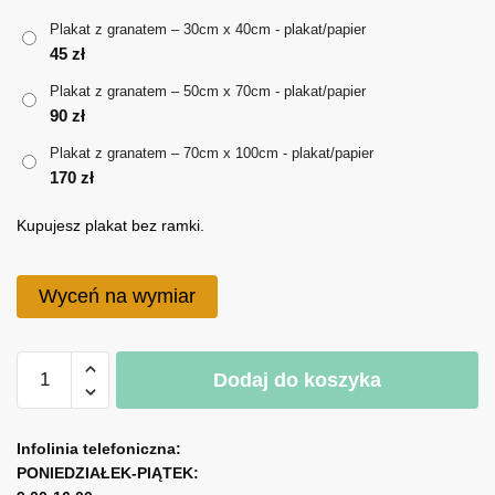
do
Plakat z granatem – 30cm x 40cm - plakat/papier
170 zł
45
zł
Plakat z granatem – 50cm x 70cm - plakat/papier
90
zł
Plakat z granatem – 70cm x 100cm - plakat/papier
170
zł
Kupujesz plakat bez ramki.
Wyceń na wymiar
ilość
Dodaj do koszyka
Plakat
z
A
granatem
l
Infolinia telefoniczna:
PONIEDZIAŁEK-PIĄTEK:
t