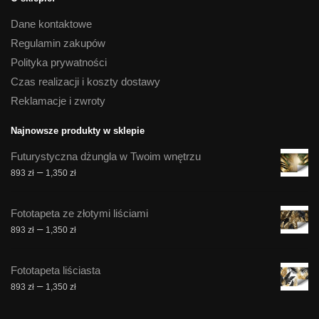
Dane kontaktowe
Regulamin zakupów
Polityka prywatności
Czas realizacji i koszty dostawy
Reklamacje i zwroty
Najnowsze produkty w sklepie
Futurystyczna dżungla w Twoim wnętrzu
Zakres
–
893
zł
1,350
zł
cen:
od
Fototapeta ze złotymi liściami
893 zł
Zakres
–
893
zł
1,350
zł
do
cen:
1,350 zł
od
Fototapeta liściasta
893 zł
Zakres
–
893
zł
1,350
zł
do
cen:
1,350 zł
od