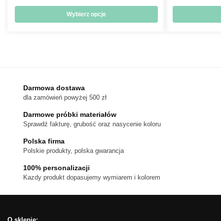
cen:
od
Wybierz opcje
18 zł
Ten
do
produkt
170 zł
ma
wiele
wariantów.
Darmowa dostawa
Opcje
dla zamówień powyżej 500 zł
można
wybrać
Darmowe próbki materiałów
na
Sprawdź fakturę, grubość oraz nasycenie koloru
stronie
Polska firma
produktu
Polskie produkty, polska gwarancja
100% personalizacji
Kazdy produkt dopasujemy wymiarem i kolorem
O sklepie: