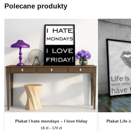
Polecane produkty
Plakat I hate mondays – I love friday
Plakat Life i
Zakres
18
zł
–
170
zł