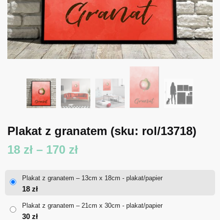
Plakat z granatem
(sku: rol/13718)
Zakres
18
zł
–
170
zł
cen:
Plakat z granatem – 13cm x 18cm - plakat/papier
od
18
zł
18 zł
Plakat z granatem – 21cm x 30cm - plakat/papier
30
zł