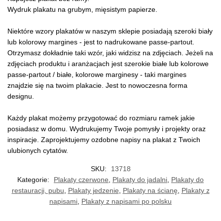
Wydruk plakatu na grubym, mięsistym papierze.
Niektóre wzory plakatów w naszym sklepie posiadają szeroki biały
lub kolorowy margines - jest to nadrukowane passe-partout.
Otrzymasz dokładnie taki wzór, jaki widzisz na zdjęciach. Jeżeli na
zdjęciach produktu i aranżacjach jest szerokie białe lub kolorowe
passe-partout / białe, kolorowe marginesy - taki margines
znajdzie się na twoim plakacie. Jest to nowoczesna forma
designu.
Każdy plakat możemy przygotować do rozmiaru ramek jakie
posiadasz w domu. Wydrukujemy Twoje pomysły i projekty oraz
inspiracje. Zaprojektujemy ozdobne napisy na plakat z Twoich
ulubionych cytatów.
SKU:
13718
Kategorie:
Plakaty czerwone
,
Plakaty do jadalni
,
Plakaty do
restauracji, pubu
,
Plakaty jedzenie
,
Plakaty na ścianę
,
Plakaty z
napisami
,
Plakaty z napisami po polsku