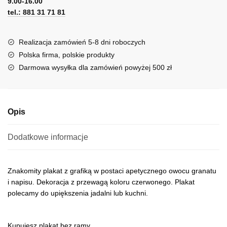
9.00-16.00
e
tel.: 881 31 71 81
r
n
a
Realizacja zamówień 5-8 dni roboczych
t
Polska firma, polskie produkty
i
Darmowa wysyłka dla zamówień powyżej 500 zł
v
e
:
Opis
Dodatkowe informacje
Znakomity plakat z grafiką w postaci apetycznego owocu granatu
i napisu. Dekoracja z przewagą koloru czerwonego. Plakat
polecamy do upiększenia jadalni lub kuchni.
Kupujesz plakat bez ramy.