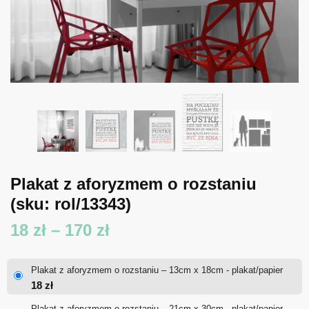
Plakat z aforyzmem o rozstaniu
(sku: rol/13343)
Zakres
18
zł
–
170
zł
cen:
Plakat z aforyzmem o rozstaniu – 13cm x 18cm - plakat/papier
od
18
zł
18 zł
Plakat z aforyzmem o rozstaniu – 21cm x 30cm - plakat/papier