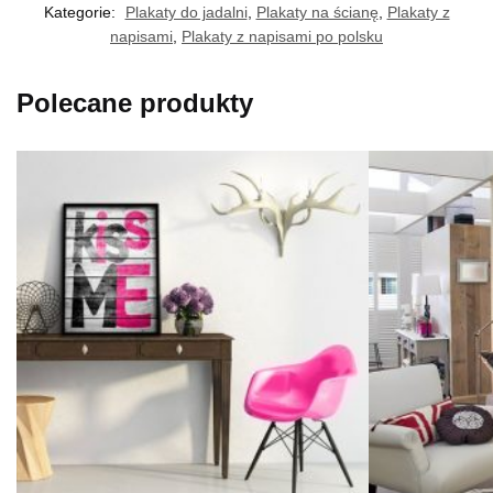
Kategorie:
Plakaty do jadalni
,
Plakaty na ścianę
,
Plakaty z
napisami
,
Plakaty z napisami po polsku
Polecane produkty