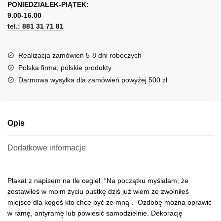
o
PONIEDZIAŁEK-PIĄTEK:
t
rozstaniu
9.00-16.00
e
tel.: 881 31 71 81
r
n
a
Realizacja zamówień 5-8 dni roboczych
t
Polska firma, polskie produkty
i
Darmowa wysyłka dla zamówień powyżej 500 zł
v
e
:
Opis
Dodatkowe informacje
Plakat z napisem na tle cegieł: “Na początku myślałam, że
zostawiłeś w moim życiu pustkę dziś już wiem że zwolniłeś
miejsce dla kogoś kto chce być ze mną”. Ozdobę można oprawić
w ramę, antyramę lub powiesić samodzielnie. Dekorację