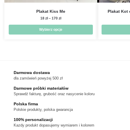
Plakat Kiss Me
Plakat Kot
Zakres
18
zł
–
170
zł
cen:
od
Wybierz opcje
18 zł
Ten
do
produkt
170 zł
ma
wiele
wariantów.
Darmowa dostawa
Opcje
dla zamówień powyżej 500 zł
można
wybrać
Darmowe próbki materiałów
na
Sprawdź fakturę, grubość oraz nasycenie koloru
stronie
Polska firma
produktu
Polskie produkty, polska gwarancja
100% personalizacji
Kazdy produkt dopasujemy wymiarem i kolorem