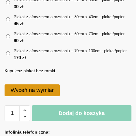
30
zł
do
Plakat z aforyzmem o rozstaniu – 30cm x 40cm - plakat/papier
170 zł
45
zł
Plakat z aforyzmem o rozstaniu – 50cm x 70cm - plakat/papier
90
zł
Plakat z aforyzmem o rozstaniu – 70cm x 100cm - plakat/papier
170
zł
Kupujesz plakat bez ramki.
Wyceń na wymiar
ilość
Dodaj do koszyka
Plakat
z
A
aforyzmem
l
Infolinia telefoniczna: