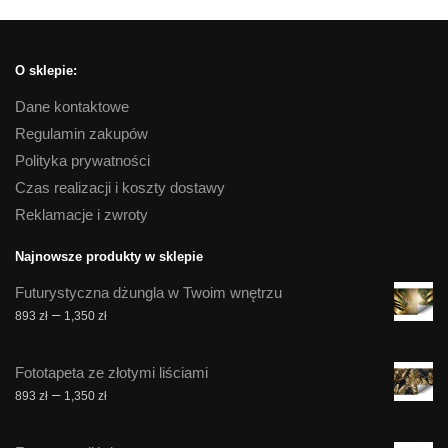
O sklepie:
Dane kontaktowe
Regulamin zakupów
Polityka prywatności
Czas realizacji i koszty dostawy
Reklamacje i zwroty
Najnowsze produkty w sklepie
Futurystyczna dżungla w Twoim wnętrzu
Zakres
–
893
zł
1,350
zł
cen:
od
Fototapeta ze złotymi liściami
893 zł
Zakres
–
893
zł
1,350
zł
do
cen:
1,350 zł
od