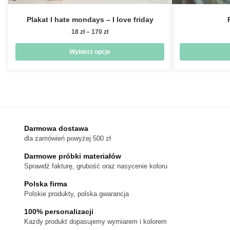
Plakat I hate mondays – I love friday
Zakres
18
zł
–
170
zł
cen:
od
Wybierz opcje
18 zł
Ten
do
produkt
170 zł
ma
wiele
wariantów.
Darmowa dostawa
Opcje
dla zamówień powyżej 500 zł
można
wybrać
Darmowe próbki materiałów
na
Sprawdź fakturę, grubość oraz nasycenie koloru
stronie
Polska firma
produktu
Polskie produkty, polska gwarancja
100% personalizacji
Kazdy produkt dopasujemy wymiarem i kolorem