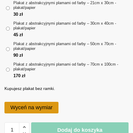
Plakat z abstrakcyjnymi plamami od farby – 21cm x 30cm -
plakat/papier
do
30
zł
170 zł
Plakat z abstrakcyjnymi plamami od farby – 30cm x 40cm -
plakat/papier
45
zł
Plakat z abstrakcyjnymi plamami od farby – 50cm x 70cm -
plakat/papier
90
zł
Plakat z abstrakcyjnymi plamami od farby – 70cm x 100cm -
plakat/papier
170
zł
Kupujesz plakat bez ramki.
Wyceń na wymiar
ilość
Dodaj do koszyka
Plakat