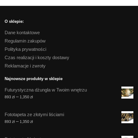
O sklepie:
Dane kontaktowe
Regulamin zakupów
Polityka prywatności
Czas realizacji i koszty dostawy
Reklamacje i zwroty
Najnowsze produkty w sklepie
Futurystyczna dżungla w Twoim wnętrzu
Zakres
–
893
zł
1,350
zł
cen:
od
Fototapeta ze złotymi liściami
893 zł
Zakres
–
893
zł
1,350
zł
do
cen:
1,350 zł
od