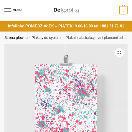
Skip
Skip
to
to
MENU
0
navigation
content
Infolinia: PONIEDZIAŁEK – PIĄTEK: 9.00-16.00
tel.: 881 31 71 81
Strona główna
/
Plakaty do sypialni
/
Plakat z abstrakcyjnymi plamami od farby