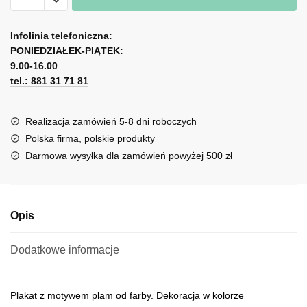
z
A
abstrakcyjnymi
l
Infolinia telefoniczna:
plamami
PONIEDZIAŁEK-PIĄTEK:
t
od
9.00-16.00
e
farby
tel.: 881 31 71 81
r
n
a
Realizacja zamówień 5-8 dni roboczych
t
Polska firma, polskie produkty
i
Darmowa wysyłka dla zamówień powyżej 500 zł
v
e
:
Opis
Dodatkowe informacje
Plakat z motywem plam od farby. Dekoracja w kolorze