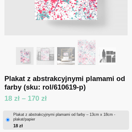
Plakat z abstrakcyjnymi plamami od
farby
(sku: rol/610619-p)
Zakres
18
zł
–
170
zł
cen:
Plakat z abstrakcyjnymi plamami od farby – 13cm x 18cm -
od
plakat/papier
18
zł
18 zł