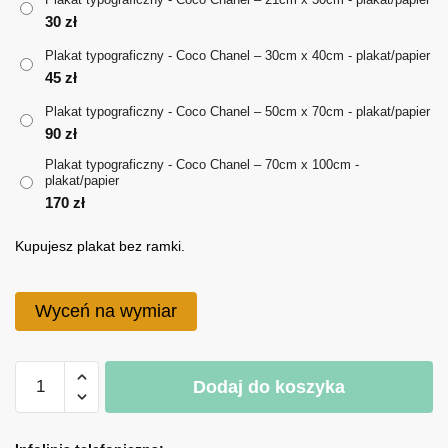
30
zł
do
Plakat typograficzny - Coco Chanel – 30cm x 40cm - plakat/papier
170 zł
45
zł
Plakat typograficzny - Coco Chanel – 50cm x 70cm - plakat/papier
90
zł
Plakat typograficzny - Coco Chanel – 70cm x 100cm -
plakat/papier
170
zł
Kupujesz plakat bez ramki.
Wyceń na wymiar
ilość
Dodaj do koszyka
Plakat
typograficzny
A
-