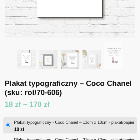
Plakat typograficzny – Coco Chanel
(sku: rol/70-606)
Zakres
18
zł
–
170
zł
cen:
Plakat typograficzny - Coco Chanel – 13cm x 18cm - plakat/papier
od
18
zł
18 zł
Plakat typograficzny - Coco Chanel – 21cm x 30cm - plakat/papier