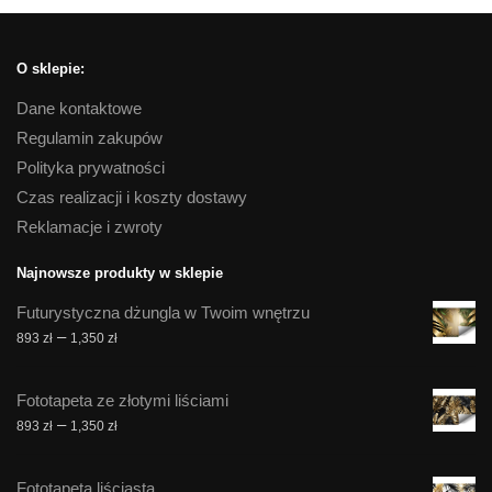
O sklepie:
Dane kontaktowe
Regulamin zakupów
Polityka prywatności
Czas realizacji i koszty dostawy
Reklamacje i zwroty
Najnowsze produkty w sklepie
Futurystyczna dżungla w Twoim wnętrzu
Zakres
–
893
zł
1,350
zł
cen:
od
Fototapeta ze złotymi liściami
893 zł
Zakres
–
893
zł
1,350
zł
do
cen:
1,350 zł
od
Fototapeta liściasta