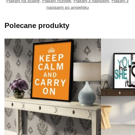
Plakaty na ścianę
,
Plakaty różowe
,
Plakaty z napisami
,
Plakaty z
napisami po angielsku
Polecane produkty