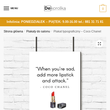
Skip
Skip
to
to
MENU
0
navigation
content
Infolinia: PONIEDZIAŁEK – PIĄTEK: 9.00-16.00
tel.: 881 31 71 81
Strona główna
/
Plakaty do salonu
/
Plakat typograficzny – Coco Chanel