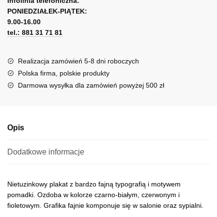
l
Infolinia telefoniczna:
Coco
PONIEDZIAŁEK-PIĄTEK:
t
Chanel
9.00-16.00
e
tel.: 881 31 71 81
r
n
a
Realizacja zamówień 5-8 dni roboczych
t
Polska firma, polskie produkty
i
Darmowa wysyłka dla zamówień powyżej 500 zł
v
e
:
Opis
Dodatkowe informacje
Nietuzinkowy plakat z bardzo fajną typografią i motywem
pomadki. Ozdoba w kolorze czarno-białym, czerwonym i
fioletowym. Grafika fajnie komponuje się w salonie oraz sypialni.