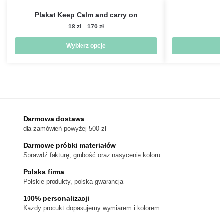
Plakat Keep Calm and carry on
Zakres
18
zł
–
170
zł
cen:
od
Wybierz opcje
18 zł
Ten
do
produkt
170 zł
ma
wiele
wariantów.
Darmowa dostawa
Opcje
dla zamówień powyżej 500 zł
można
wybrać
Darmowe próbki materiałów
na
Sprawdź fakturę, grubość oraz nasycenie koloru
stronie
Polska firma
produktu
Polskie produkty, polska gwarancja
100% personalizacji
Kazdy produkt dopasujemy wymiarem i kolorem