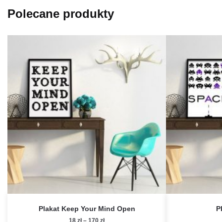
Polecane produkty
Plakat Keep Your Mind Open
P
Zakres
18
zł
–
170
zł