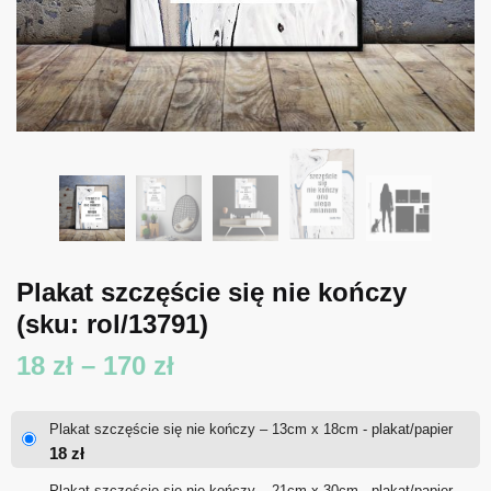
Plakat szczęście się nie kończy
(sku: rol/13791)
Zakres
18
zł
–
170
zł
cen:
Plakat szczęście się nie kończy – 13cm x 18cm - plakat/papier
od
18
zł
18 zł
Plakat szczęście się nie kończy – 21cm x 30cm - plakat/papier