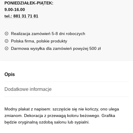
nie
PONIEDZIAŁEK-PIĄTEK:
t
kończy
9.00-16.00
e
tel.: 881 31 71 81
r
n
a
Realizacja zamówień 5-8 dni roboczych
t
Polska firma, polskie produkty
i
Darmowa wysyłka dla zamówień powyżej 500 zł
v
e
:
Opis
Dodatkowe informacje
Modny plakat z napisem: szczęście się nie kończy, ono ulega
zmianom. Dekoracja z przewagą koloru beżowego. Grafika
będzie oryginalną ozdobą salonu lub sypialni.