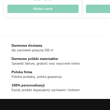
cen:
od
Wybierz opcje
18 zł
Ten
do
produkt
170 zł
ma
wiele
wariantów.
Darmowa dostawa
Opcje
dla zamówień powyżej 500 zł
można
wybrać
Darmowe próbki materiałów
na
Sprawdź fakturę, grubość oraz nasycenie koloru
stronie
Polska firma
produktu
Polskie produkty, polska gwarancja
100% personalizacji
Kazdy produkt dopasujemy wymiarem i kolorem