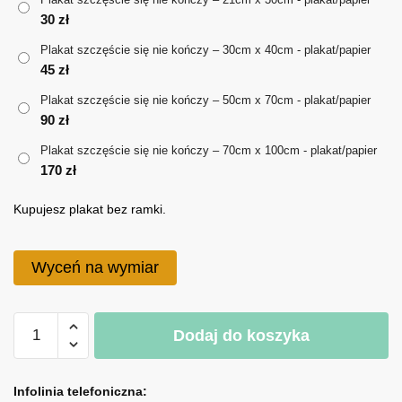
30
zł
do
Plakat szczęście się nie kończy – 30cm x 40cm - plakat/papier
170 zł
45
zł
Plakat szczęście się nie kończy – 50cm x 70cm - plakat/papier
90
zł
Plakat szczęście się nie kończy – 70cm x 100cm - plakat/papier
170
zł
Kupujesz plakat bez ramki.
Wyceń na wymiar
ilość
Dodaj do koszyka
Plakat
szczęście
A
się
l
Infolinia telefoniczna: