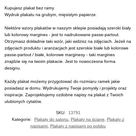
Kupujesz plakat bez ramy.
Wydruk plakatu na grubym, mięsistym papierze.
Niektóre wzory plakatów w naszym sklepie posiadają szeroki biały
lub kolorowy margines - jest to nadrukowane passe-partout.
Otrzymasz dokładnie taki wzór, jaki widzisz na zdjęciach. Jeżeli na
zdjęciach produktu i aranżacjach jest szerokie białe lub kolorowe
passe-partout / białe, kolorowe marginesy - taki margines
znajdzie się na twoim plakacie. Jest to nowoczesna forma
designu.
Każdy plakat możemy przygotować do rozmiaru ramek jakie
posiadasz w domu. Wydrukujemy Twoje pomysły i projekty oraz
inspiracje. Zaprojektujemy ozdobne napisy na plakat z Twoich
ulubionych cytatów.
SKU:
13791
Kategorie:
Plakaty do salonu
,
Plakaty na ścianę
,
Plakaty z
napisami
,
Plakaty z napisami po polsku