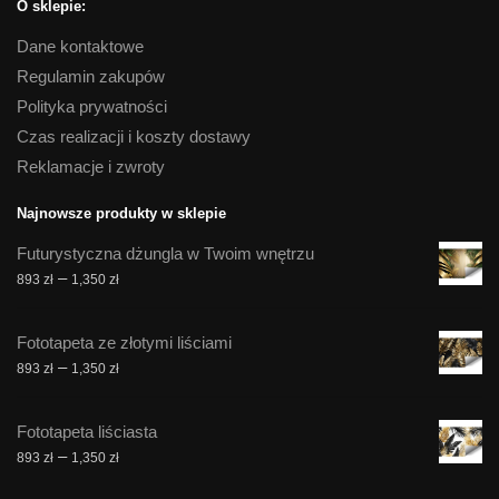
O sklepie:
Dane kontaktowe
Regulamin zakupów
Polityka prywatności
Czas realizacji i koszty dostawy
Reklamacje i zwroty
Najnowsze produkty w sklepie
Futurystyczna dżungla w Twoim wnętrzu
Zakres
–
893
zł
1,350
zł
cen:
od
Fototapeta ze złotymi liściami
893 zł
Zakres
–
893
zł
1,350
zł
do
cen:
1,350 zł
od
Fototapeta liściasta
893 zł
Zakres
–
893
zł
1,350
zł
do
cen:
1,350 zł