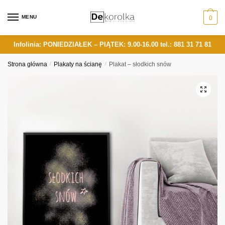
Skip
Skip
to
to
MENU
0
navigation
content
Infolinia: PONIEDZIAŁEK – PIĄTEK: 9.00-16.00
tel.: 881 31 71 81
Strona główna
/
Plakaty na ścianę
/
Plakat – słodkich snów