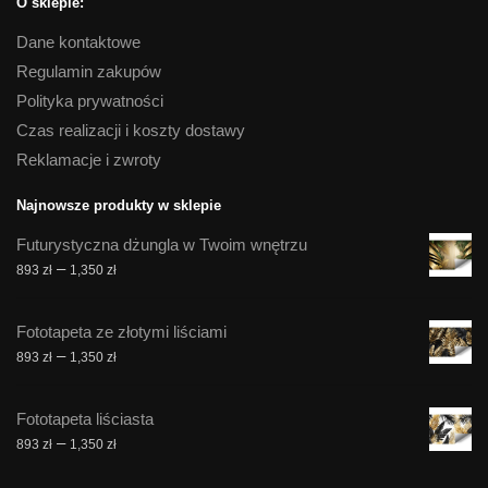
O sklepie:
Dane kontaktowe
Regulamin zakupów
Polityka prywatności
Czas realizacji i koszty dostawy
Reklamacje i zwroty
Najnowsze produkty w sklepie
Futurystyczna dżungla w Twoim wnętrzu
Zakres
–
893
zł
1,350
zł
cen:
od
Fototapeta ze złotymi liściami
893 zł
Zakres
–
893
zł
1,350
zł
do
cen:
1,350 zł
od
Fototapeta liściasta
893 zł
Zakres
–
893
zł
1,350
zł
do
cen:
1,350 zł