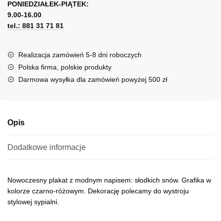
snów
PONIEDZIAŁEK-PIĄTEK:
t
9.00-16.00
e
tel.: 881 31 71 81
r
n
a
Realizacja zamówień 5-8 dni roboczych
t
Polska firma, polskie produkty
i
Darmowa wysyłka dla zamówień powyżej 500 zł
v
e
:
Opis
Dodatkowe informacje
Nowoczesny plakat z modnym napisem: słodkich snów. Grafika w
kolorze czarno-różowym. Dekorację polecamy do wystroju
stylowej sypialni.