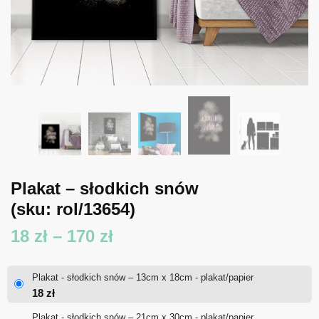
Plakat – słodkich snów
(sku: rol/13654)
Zakres
18
zł
–
170
zł
cen:
Plakat - słodkich snów – 13cm x 18cm - plakat/papier
od
18
zł
18 zł
Plakat - słodkich snów – 21cm x 30cm - plakat/papier