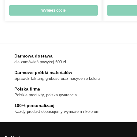
cen:
od
Wybierz opcje
18 zł
Ten
do
produkt
170 zł
ma
wiele
wariantów.
Darmowa dostawa
Opcje
dla zamówień powyżej 500 zł
można
wybrać
Darmowe próbki materiałów
na
Sprawdź fakturę, grubość oraz nasycenie koloru
stronie
Polska firma
produktu
Polskie produkty, polska gwarancja
100% personalizacji
Kazdy produkt dopasujemy wymiarem i kolorem