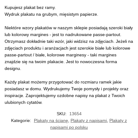
Kupujesz plakat bez ramy.
Wydruk plakatu na grubym, mięsistym papierze.
Niektóre wzory plakatów w naszym sklepie posiadają szeroki biały
lub kolorowy margines - jest to nadrukowane passe-partout.
Otrzymasz dokładnie taki wzór, jaki widzisz na zdjęciach. Jeżeli na
zdjęciach produktu i aranżacjach jest szerokie białe lub kolorowe
passe-partout / białe, kolorowe marginesy - taki margines
znajdzie się na twoim plakacie. Jest to nowoczesna forma
designu.
Każdy plakat możemy przygotować do rozmiaru ramek jakie
posiadasz w domu. Wydrukujemy Twoje pomysły i projekty oraz
inspiracje. Zaprojektujemy ozdobne napisy na plakat z Twoich
ulubionych cytatów.
SKU:
13654
Kategorie:
Plakaty na ścianę
,
Plakaty z napisami
,
Plakaty z
napisami po polsku