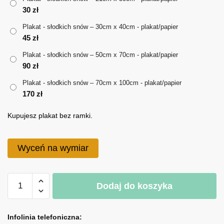
30
zł
do
Plakat - słodkich snów – 30cm x 40cm - plakat/papier
170 zł
45
zł
Plakat - słodkich snów – 50cm x 70cm - plakat/papier
90
zł
Plakat - słodkich snów – 70cm x 100cm - plakat/papier
170
zł
Kupujesz plakat bez ramki.
Wyceń na wymiar
ilość
Dodaj do koszyka
Plakat
-
A
słodkich
l
Infolinia telefoniczna: