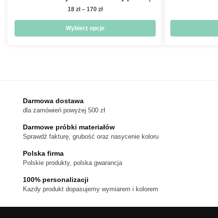
Zakres
18
zł
–
170
zł
cen:
od
Wybierz opcje
18 zł
Ten
do
produkt
170 zł
ma
wiele
wariantów.
Darmowa dostawa
Opcje
dla zamówień powyżej 500 zł
można
wybrać
Darmowe próbki materiałów
na
Sprawdź fakturę, grubość oraz nasycenie koloru
stronie
Polska firma
produktu
Polskie produkty, polska gwarancja
100% personalizacji
Kazdy produkt dopasujemy wymiarem i kolorem