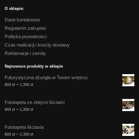
O sklepie:
Dane kontaktowe
Regulamin zakupów
Polityka prywatności
Czas realizacji i koszty dostawy
Reklamacje i zwroty
Najnowsze produkty w sklepie
Futurystyczna dżungla w Twoim wnętrzu
Zakres
–
893
zł
1,350
zł
cen:
od
Fototapeta ze złotymi liściami
893 zł
Zakres
–
893
zł
1,350
zł
do
cen:
1,350 zł
od
Fototapeta liściasta
893 zł
Zakres
–
893
zł
1,350
zł
do