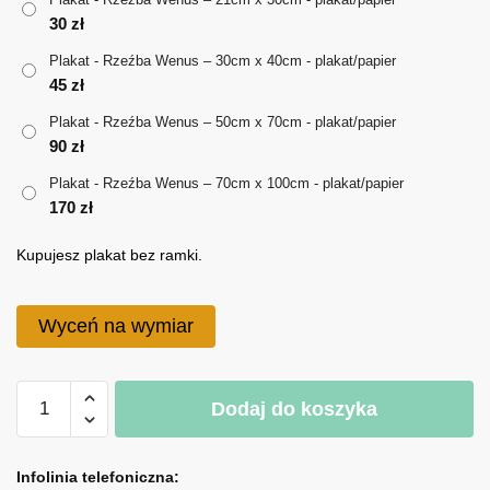
30
zł
do
Plakat - Rzeźba Wenus – 30cm x 40cm - plakat/papier
170 zł
45
zł
Plakat - Rzeźba Wenus – 50cm x 70cm - plakat/papier
90
zł
Plakat - Rzeźba Wenus – 70cm x 100cm - plakat/papier
170
zł
Kupujesz plakat bez ramki.
Wyceń na wymiar
ilość
Dodaj do koszyka
Plakat
-
A
Rzeźba
l
Infolinia telefoniczna: