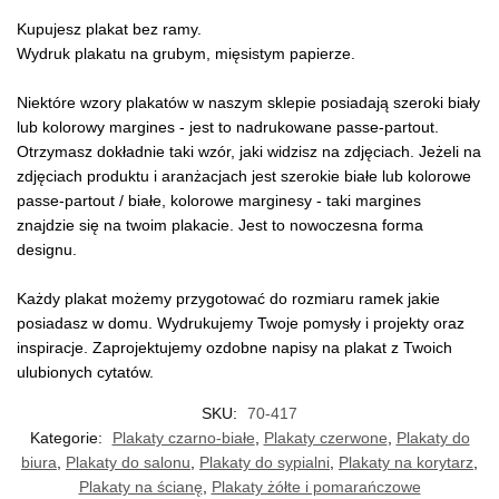
Kupujesz plakat bez ramy.
Wydruk plakatu na grubym, mięsistym papierze.
Niektóre wzory plakatów w naszym sklepie posiadają szeroki biały
lub kolorowy margines - jest to nadrukowane passe-partout.
Otrzymasz dokładnie taki wzór, jaki widzisz na zdjęciach. Jeżeli na
zdjęciach produktu i aranżacjach jest szerokie białe lub kolorowe
passe-partout / białe, kolorowe marginesy - taki margines
znajdzie się na twoim plakacie. Jest to nowoczesna forma
designu.
Każdy plakat możemy przygotować do rozmiaru ramek jakie
posiadasz w domu. Wydrukujemy Twoje pomysły i projekty oraz
inspiracje. Zaprojektujemy ozdobne napisy na plakat z Twoich
ulubionych cytatów.
SKU:
70-417
Kategorie:
Plakaty czarno-białe
,
Plakaty czerwone
,
Plakaty do
biura
,
Plakaty do salonu
,
Plakaty do sypialni
,
Plakaty na korytarz
,
Plakaty na ścianę
,
Plakaty żółte i pomarańczowe