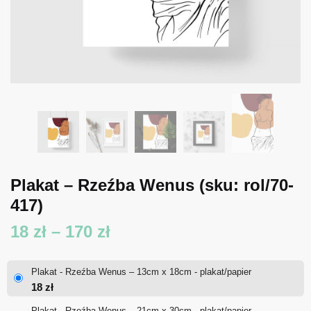
Plakat – Rzeźba Wenus
(sku: rol/70-
417)
Zakres
18
zł
–
170
zł
cen:
Plakat - Rzeźba Wenus – 13cm x 18cm - plakat/papier
od
18
zł
18 zł
Plakat - Rzeźba Wenus – 21cm x 30cm - plakat/papier