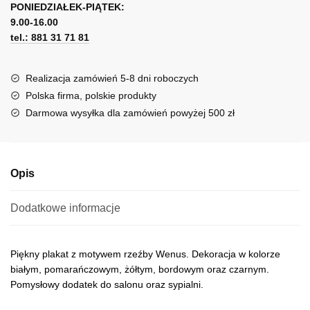
Wenus
PONIEDZIAŁEK-PIĄTEK:
t
9.00-16.00
e
tel.: 881 31 71 81
r
n
a
Realizacja zamówień 5-8 dni roboczych
t
Polska firma, polskie produkty
i
Darmowa wysyłka dla zamówień powyżej 500 zł
v
e
:
Opis
Dodatkowe informacje
Piękny plakat z motywem rzeźby Wenus. Dekoracja w kolorze
białym, pomarańczowym, żółtym, bordowym oraz czarnym.
Pomysłowy dodatek do salonu oraz sypialni.