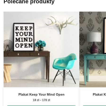
Polecane produkty
Plakat Keep Your Mind Open
Plakat 
Zakres
18
zł
–
170
zł
cen: