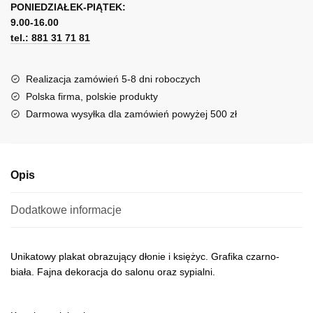
na
PONIEDZIAŁEK-PIĄTEK:
t
dłoni
9.00-16.00
e
tel.: 881 31 71 81
r
n
a
Realizacja zamówień 5-8 dni roboczych
t
Polska firma, polskie produkty
i
Darmowa wysyłka dla zamówień powyżej 500 zł
v
e
:
Opis
Dodatkowe informacje
Unikatowy plakat obrazujący dłonie i księżyc. Grafika czarno-
biała. Fajna dekoracja do salonu oraz sypialni.