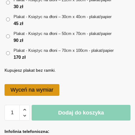
30
zł
do
Plakat - Księżyc na dłoni – 30cm x 40cm - plakat/papier
170 zł
45
zł
Plakat - Księżyc na dłoni – 50cm x 70cm - plakat/papier
90
zł
Plakat - Księżyc na dłoni – 70cm x 100cm - plakat/papier
170
zł
Kupujesz plakat bez ramki.
Wyceń na wymiar
ilość
Dodaj do koszyka
Plakat
-
A
Księżyc
l
Infolinia telefoniczna: