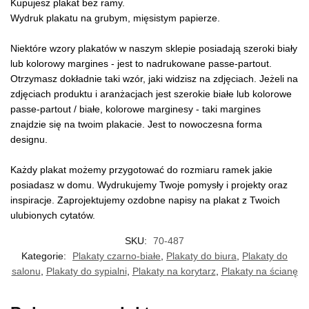
Kupujesz plakat bez ramy.
Wydruk plakatu na grubym, mięsistym papierze.
Niektóre wzory plakatów w naszym sklepie posiadają szeroki biały
lub kolorowy margines - jest to nadrukowane passe-partout.
Otrzymasz dokładnie taki wzór, jaki widzisz na zdjęciach. Jeżeli na
zdjęciach produktu i aranżacjach jest szerokie białe lub kolorowe
passe-partout / białe, kolorowe marginesy - taki margines
znajdzie się na twoim plakacie. Jest to nowoczesna forma
designu.
Każdy plakat możemy przygotować do rozmiaru ramek jakie
posiadasz w domu. Wydrukujemy Twoje pomysły i projekty oraz
inspiracje. Zaprojektujemy ozdobne napisy na plakat z Twoich
ulubionych cytatów.
SKU:
70-487
Kategorie:
Plakaty czarno-białe
,
Plakaty do biura
,
Plakaty do
salonu
,
Plakaty do sypialni
,
Plakaty na korytarz
,
Plakaty na ścianę