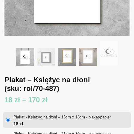
Plakat – Księżyc na dłoni
(sku: rol/70-487)
Zakres
18
zł
–
170
zł
cen:
Plakat - Księżyc na dłoni – 13cm x 18cm - plakat/papier
od
18
zł
18 zł
Plakat - Księżyc na dłoni – 21cm x 30cm - plakat/papier