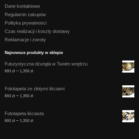
Dane kontaktowe
Regulamin zakupów
Polityka prywatności
Czas realizacji i koszty dostawy
Reklamacje i zwroty
Najnowsze produkty w sklepie
Futurystyczna dżungla w Twoim wnętrzu
Zakres
–
893
zł
1,350
zł
cen:
od
Fototapeta ze złotymi liściami
893 zł
Zakres
–
893
zł
1,350
zł
do
cen:
1,350 zł
od
Fototapeta liściasta
893 zł
Zakres
–
893
zł
1,350
zł
do
cen:
1,350 zł
od