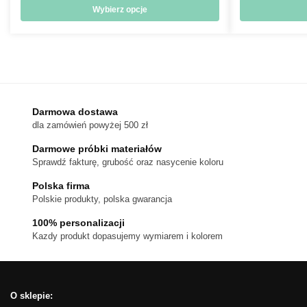
od
Wybierz opcje
18 zł
Ten
do
produkt
170 zł
ma
wiele
wariantów.
Darmowa dostawa
Opcje
dla zamówień powyżej 500 zł
można
wybrać
Darmowe próbki materiałów
na
Sprawdź fakturę, grubość oraz nasycenie koloru
stronie
Polska firma
produktu
Polskie produkty, polska gwarancja
100% personalizacji
Kazdy produkt dopasujemy wymiarem i kolorem
O sklepie: