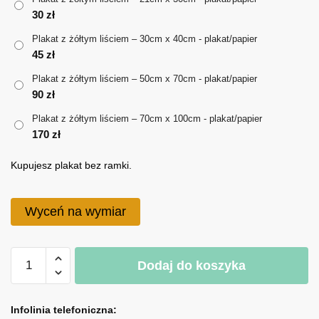
30
zł
do
Plakat z żółtym liściem – 30cm x 40cm - plakat/papier
170 zł
45
zł
Plakat z żółtym liściem – 50cm x 70cm - plakat/papier
90
zł
Plakat z żółtym liściem – 70cm x 100cm - plakat/papier
170
zł
Kupujesz plakat bez ramki.
Wyceń na wymiar
ilość
Dodaj do koszyka
Plakat
z
A
żółtym
l
Infolinia telefoniczna: