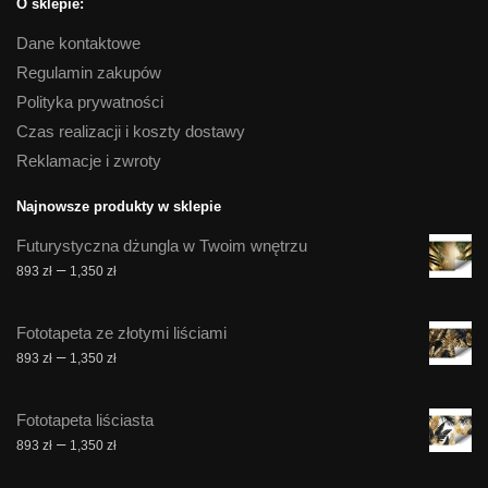
O sklepie:
Dane kontaktowe
Regulamin zakupów
Polityka prywatności
Czas realizacji i koszty dostawy
Reklamacje i zwroty
Najnowsze produkty w sklepie
Futurystyczna dżungla w Twoim wnętrzu
Zakres
–
893
zł
1,350
zł
cen:
od
Fototapeta ze złotymi liściami
893 zł
Zakres
–
893
zł
1,350
zł
do
cen:
1,350 zł
od
Fototapeta liściasta
893 zł
Zakres
–
893
zł
1,350
zł
do
cen:
1,350 zł