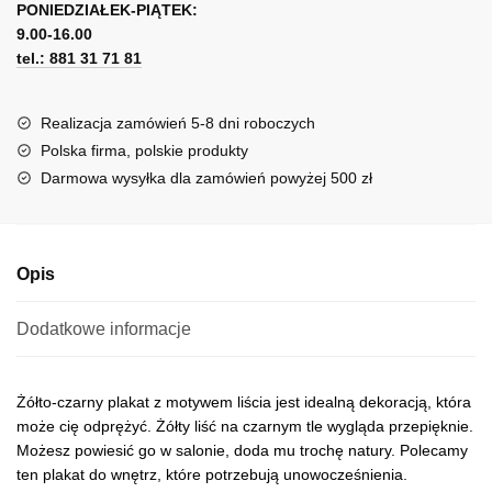
liściem
PONIEDZIAŁEK-PIĄTEK:
t
9.00-16.00
e
tel.: 881 31 71 81
r
n
a
Realizacja zamówień 5-8 dni roboczych
t
Polska firma, polskie produkty
i
Darmowa wysyłka dla zamówień powyżej 500 zł
v
e
:
Opis
Dodatkowe informacje
Żółto-czarny plakat z motywem liścia jest idealną dekoracją, która
może cię odprężyć. Żółty liść na czarnym tle wygląda przepięknie.
Możesz powiesić go w salonie, doda mu trochę natury. Polecamy
ten plakat do wnętrz, które potrzebują unowocześnienia.