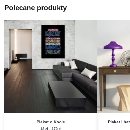
Polecane produkty
Plakat o Kocie
Plakat I ha
Zakres
18
zł
–
170
zł