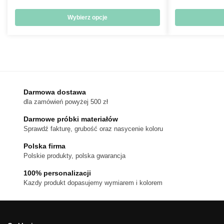
cen:
od
Wybierz opcje
18 zł
Ten
do
produkt
170 zł
ma
wiele
wariantów.
Darmowa dostawa
Opcje
dla zamówień powyżej 500 zł
można
wybrać
Darmowe próbki materiałów
na
Sprawdź fakturę, grubość oraz nasycenie koloru
stronie
Polska firma
produktu
Polskie produkty, polska gwarancja
100% personalizacji
Kazdy produkt dopasujemy wymiarem i kolorem