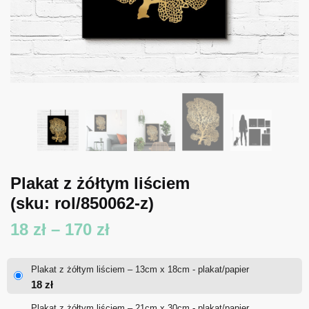
Plakat z żółtym liściem
(sku: rol/850062-z)
Zakres
18
zł
–
170
zł
cen:
Plakat z żółtym liściem – 13cm x 18cm - plakat/papier
od
18
zł
18 zł
Plakat z żółtym liściem – 21cm x 30cm - plakat/papier