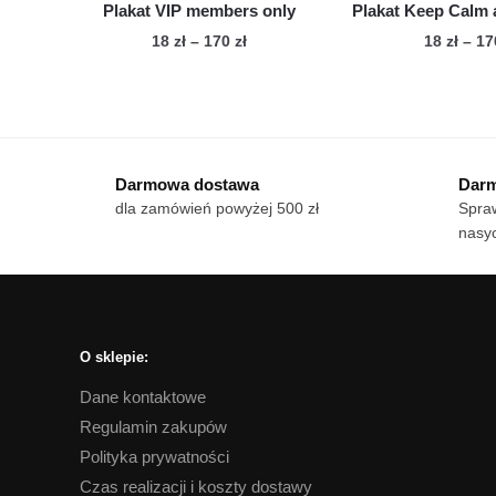
Plakat VIP members only
Plakat Keep Calm 
Zakres
18
zł
–
170
zł
18
zł
–
1
cen:
Ten
Te
od
produkt
pro
18 zł
ma
ma
do
wiele
170 zł
wie
Darmowa dostawa
Darm
wariantów.
war
dla zamówień powyżej 500 zł
Spraw
Opcje
Op
nasyc
można
mo
wybrać
wy
na
na
stronie
str
produktu
pro
O sklepie:
Dane kontaktowe
Regulamin zakupów
Polityka prywatności
Czas realizacji i koszty dostawy