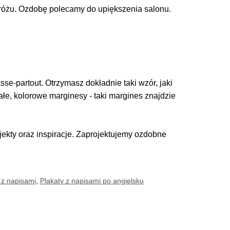
h różu. Ozdobę polecamy do upiększenia salonu.
se-partout. Otrzymasz dokładnie taki wzór, jaki
iałe, kolorowe marginesy - taki margines znajdzie
kty oraz inspiracje. Zaprojektujemy ozdobne
 z napisami
,
Plakaty z napisami po angielsku