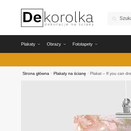
Skip
Skip
to
to
Szukaj:
Szukaj
navigation
content
Plakaty
Obrazy
Fototapety
Strona główna
/
Plakaty na ścianę
/
Plakat – If you can dr