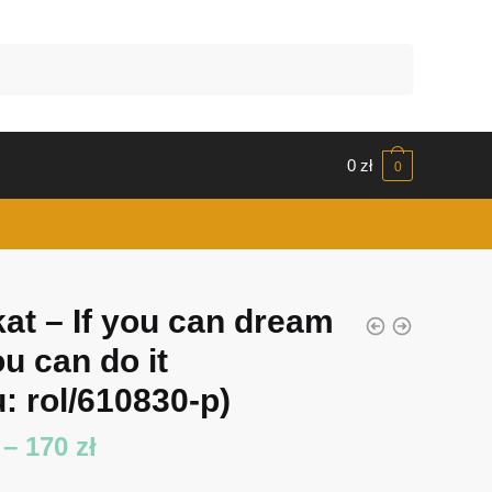
0
zł
0
kat – If you can dream
ou can do it
: rol/610830-p)
Zakres
–
170
zł
cen: