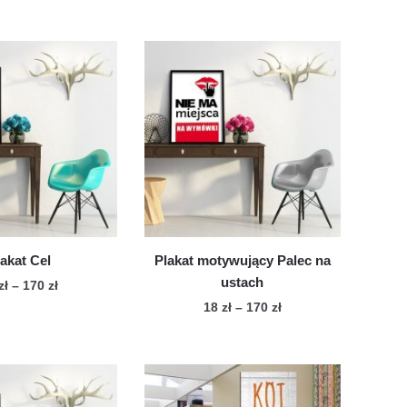
lakat Cel
Plakat motywujący Palec na
ustach
Zakres
zł
–
170
zł
cen:
Zakres
18
zł
–
170
zł
Ten
od
cen:
Ten
produkt
18 zł
od
produkt
ma
do
18 zł
ma
wiele
170 zł
do
wiele
170 zł