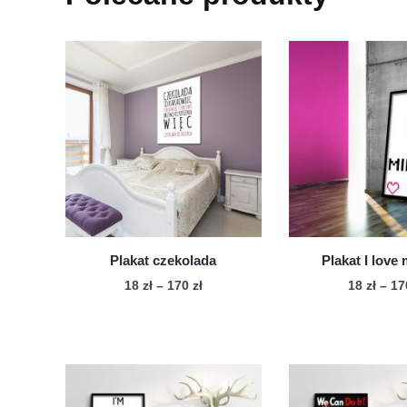
Plakat czekolada
Plakat I love
Zakres
18
zł
–
170
zł
18
zł
–
1
cen:
Ten
Te
od
produkt
pro
18 zł
ma
ma
do
wiele
170 zł
wie