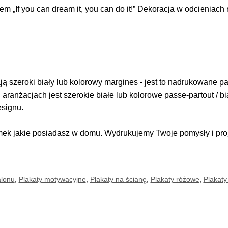
 „If you can dream it, you can do it!” Dekoracja w odcieniac
 szeroki biały lub kolorowy margines - jest to nadrukowane pas
i aranżacjach jest szerokie białe lub kolorowe passe-partout / b
esignu.
k jakie posiadasz w domu. Wydrukujemy Twoje pomysły i proje
alonu
,
Plakaty motywacyjne
,
Plakaty na ścianę
,
Plakaty różowe
,
Plakaty