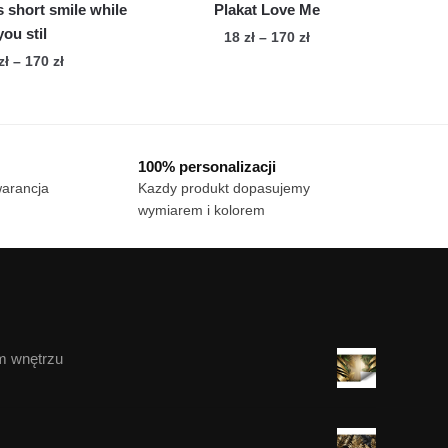
is short smile while
Plakat Love Me
you stil
Zakres
18
zł
–
170
zł
cen:
Zakres
zł
–
170
zł
Ten
od
cen:
Ten
produkt
18 zł
od
produkt
ma
do
18 zł
ma
wiele
170 zł
do
100% personalizacji
wiele
170 zł
wariantów.
warancja
Kazdy produkt dopasujemy
wariantów.
Opcje
wymiarem i kolorem
Opcje
można
można
wybrać
wybrać
na
na
stronie
stronie
produktu
produktu
m wnętrzu