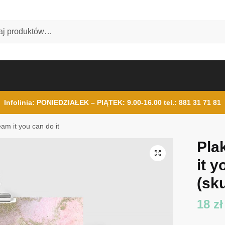
Infolinia: PONIEDZIAŁEK – PIĄTEK: 9.00-16.00
tel.: 881 31 71 81
eam it you can do it
Pla
it y
(sku
18
zł