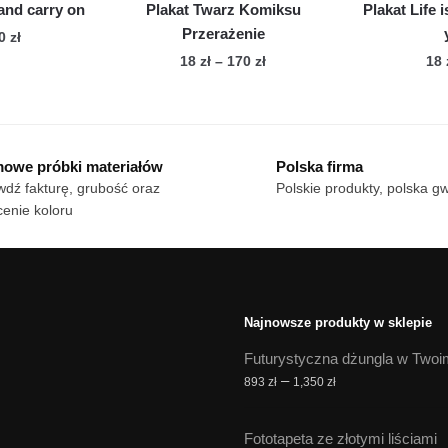
and carry on
Plakat Twarz Komiksu
Plakat Life 
Przerażenie
Zakres
70
zł
cen:
Zakres
18
zł
–
170
zł
18
n
od
cen:
Ten
dukt
18 zł
od
produkt
do
18 zł
ma
le
170 zł
do
owe próbki materiałów
Polska firma
wiele
170 zł
iantów.
dź fakturę, grubość oraz
Polskie produkty, polska g
wariantów.
cje
enie koloru
Opcje
żna
można
brać
wybrać
na
onie
stronie
duktu
Najnowsze produkty w sklepie
produktu
Futurystyczna dżungla w Twoi
Zakres
–
893
zł
1,350
zł
cen:
od
Fototapeta ze złotymi liściami
893 zł