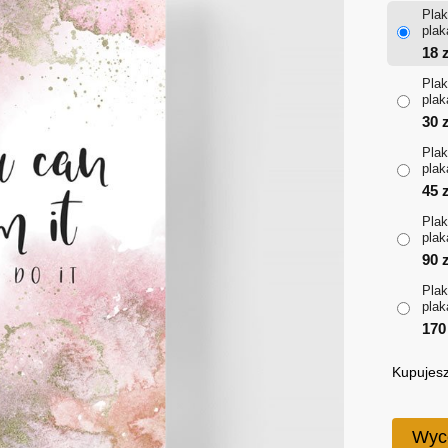
Plak
plak
18
z
Plak
plak
30
z
Plak
plak
45
z
Plak
plak
90
z
Plak
plak
17
Kupujesz
Wyc