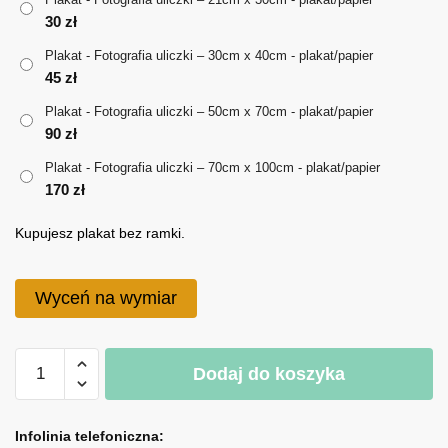
30
zł
do
Plakat - Fotografia uliczki – 30cm x 40cm - plakat/papier
170 zł
45
zł
Plakat - Fotografia uliczki – 50cm x 70cm - plakat/papier
90
zł
Plakat - Fotografia uliczki – 70cm x 100cm - plakat/papier
170
zł
Kupujesz plakat bez ramki.
Wyceń na wymiar
ilość
Dodaj do koszyka
Plakat
-
A
Fotografia
l
Infolinia telefoniczna: