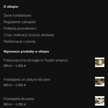
O sklepie:
Dane kontaktowe
Regulamin zakupów
Polityka prywatności
Czas realizacji i koszty dostawy
Reklamacje i zwroty
Najnowsze produkty w sklepie
Futurystyczna dżungla w Twoim wnętrzu
Zakres
–
893
zł
1,350
zł
cen:
od
Fototapeta ze złotymi liściami
893 zł
Zakres
–
893
zł
1,350
zł
do
cen:
1,350 zł
od
Fototapeta liściasta
893 zł
Zakres
–
893
zł
1,350
zł
do