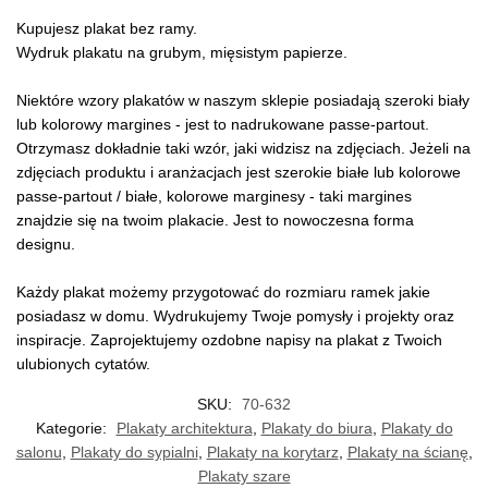
Kupujesz plakat bez ramy.
Wydruk plakatu na grubym, mięsistym papierze.
Niektóre wzory plakatów w naszym sklepie posiadają szeroki biały
lub kolorowy margines - jest to nadrukowane passe-partout.
Otrzymasz dokładnie taki wzór, jaki widzisz na zdjęciach. Jeżeli na
zdjęciach produktu i aranżacjach jest szerokie białe lub kolorowe
passe-partout / białe, kolorowe marginesy - taki margines
znajdzie się na twoim plakacie. Jest to nowoczesna forma
designu.
Każdy plakat możemy przygotować do rozmiaru ramek jakie
posiadasz w domu. Wydrukujemy Twoje pomysły i projekty oraz
inspiracje. Zaprojektujemy ozdobne napisy na plakat z Twoich
ulubionych cytatów.
SKU:
70-632
Kategorie:
Plakaty architektura
,
Plakaty do biura
,
Plakaty do
salonu
,
Plakaty do sypialni
,
Plakaty na korytarz
,
Plakaty na ścianę
,
Plakaty szare