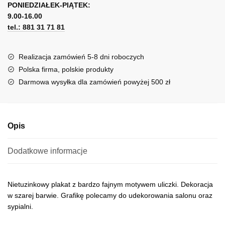
uliczki
PONIEDZIAŁEK-PIĄTEK:
t
9.00-16.00
e
tel.: 881 31 71 81
r
n
a
Realizacja zamówień 5-8 dni roboczych
t
Polska firma, polskie produkty
i
Darmowa wysyłka dla zamówień powyżej 500 zł
v
e
:
Opis
Dodatkowe informacje
Nietuzinkowy plakat z bardzo fajnym motywem uliczki. Dekoracja
w szarej barwie. Grafikę polecamy do udekorowania salonu oraz
sypialni.