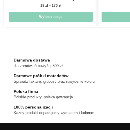
Zakres
18
zł
–
170
zł
cen:
od
Wybierz opcje
18 zł
Ten
do
produkt
170 zł
ma
wiele
wariantów.
Darmowa dostawa
Opcje
dla zamówień powyżej 500 zł
można
wybrać
Darmowe próbki materiałów
na
Sprawdź fakturę, grubość oraz nasycenie koloru
stronie
Polska firma
produktu
Polskie produkty, polska gwarancja
100% personalizacji
Kazdy produkt dopasujemy wymiarem i kolorem