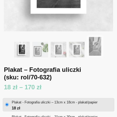
Plakat – Fotografia uliczki
(sku: rol/70-632)
Zakres
18
zł
–
170
zł
cen:
Plakat - Fotografia uliczki – 13cm x 18cm - plakat/papier
od
18
zł
18 zł
Plakat - Fotografia uliczki – 21cm x 30cm - plakat/papier