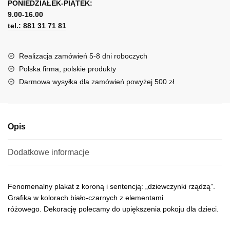
PONIEDZIAŁEK-PIĄTEK:
t
9.00-16.00
e
tel.: 881 31 71 81
r
n
a
Realizacja zamówień 5-8 dni roboczych
t
Polska firma, polskie produkty
i
Darmowa wysyłka dla zamówień powyżej 500 zł
v
e
:
Opis
Dodatkowe informacje
Fenomenalny plakat z koroną i sentencją: „dziewczynki rządzą”.
Grafika w kolorach biało-czarnych z elementami
różowego. Dekorację polecamy do upiększenia pokoju dla dzieci.