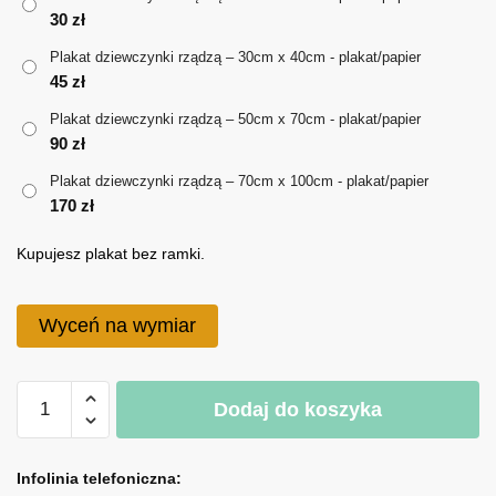
30
zł
do
Plakat dziewczynki rządzą – 30cm x 40cm - plakat/papier
170 zł
45
zł
Plakat dziewczynki rządzą – 50cm x 70cm - plakat/papier
90
zł
Plakat dziewczynki rządzą – 70cm x 100cm - plakat/papier
170
zł
Kupujesz plakat bez ramki.
Wyceń na wymiar
ilość
Dodaj do koszyka
Plakat
dziewczynki
A
rządzą
l
Infolinia telefoniczna: