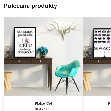
Polecane produkty
Plakat Cel
P
Zakres
18
zł
–
170
zł