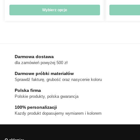
cen:
od
Wybierz opcje
18 zł
Ten
do
produkt
170 zł
ma
wiele
wariantów.
Darmowa dostawa
Opcje
dla zamówień powyżej 500 zł
można
wybrać
Darmowe próbki materiałów
na
Sprawdź fakturę, grubość oraz nasycenie koloru
stronie
Polska firma
produktu
Polskie produkty, polska gwarancja
100% personalizacji
Kazdy produkt dopasujemy wymiarem i kolorem