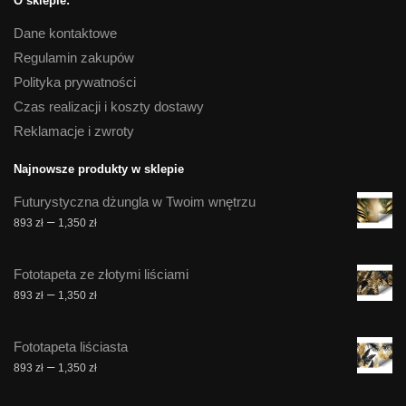
O sklepie:
Dane kontaktowe
Regulamin zakupów
Polityka prywatności
Czas realizacji i koszty dostawy
Reklamacje i zwroty
Najnowsze produkty w sklepie
Futurystyczna dżungla w Twoim wnętrzu
Zakres
–
893
zł
1,350
zł
cen:
od
Fototapeta ze złotymi liściami
893 zł
Zakres
–
893
zł
1,350
zł
do
cen:
1,350 zł
od
Fototapeta liściasta
893 zł
Zakres
–
893
zł
1,350
zł
do
cen:
1,350 zł
od