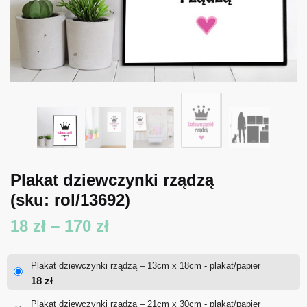
Plakat dziewczynki rządzą
(sku: rol/13692)
Zakres
18
zł
–
170
zł
cen:
Plakat dziewczynki rządzą – 13cm x 18cm - plakat/papier
od
18
zł
18 zł
Plakat dziewczynki rządzą – 21cm x 30cm - plakat/papier