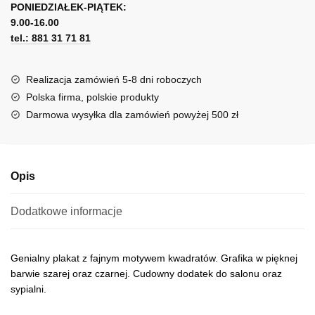
z
PONIEDZIAŁEK-PIĄTEK:
t
marmurku
9.00-16.00
e
tel.: 881 31 71 81
r
n
a
Realizacja zamówień 5-8 dni roboczych
t
Polska firma, polskie produkty
i
Darmowa wysyłka dla zamówień powyżej 500 zł
v
e
:
Opis
Dodatkowe informacje
Genialny plakat z fajnym motywem kwadratów. Grafika w pięknej
barwie szarej oraz czarnej. Cudowny dodatek do salonu oraz
sypialni.