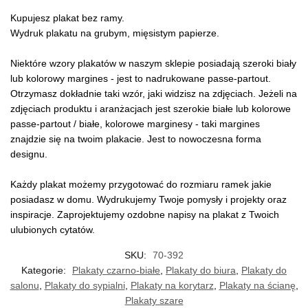
Kupujesz plakat bez ramy.
Wydruk plakatu na grubym, mięsistym papierze.
Niektóre wzory plakatów w naszym sklepie posiadają szeroki biały
lub kolorowy margines - jest to nadrukowane passe-partout.
Otrzymasz dokładnie taki wzór, jaki widzisz na zdjęciach. Jeżeli na
zdjęciach produktu i aranżacjach jest szerokie białe lub kolorowe
passe-partout / białe, kolorowe marginesy - taki margines
znajdzie się na twoim plakacie. Jest to nowoczesna forma
designu.
Każdy plakat możemy przygotować do rozmiaru ramek jakie
posiadasz w domu. Wydrukujemy Twoje pomysły i projekty oraz
inspiracje. Zaprojektujemy ozdobne napisy na plakat z Twoich
ulubionych cytatów.
SKU:
70-392
Kategorie:
Plakaty czarno-białe
,
Plakaty do biura
,
Plakaty do
salonu
,
Plakaty do sypialni
,
Plakaty na korytarz
,
Plakaty na ścianę
,
Plakaty szare