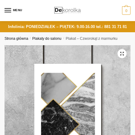
Skip
Skip
to
to
MENU
0
navigation
content
Infolinia: PONIEDZIAŁEK – PIĄTEK: 9.00-16.00
tel.: 881 31 71 81
Strona główna
/
Plakaty do salonu
/
Plakat – Czworokąt z marmurku