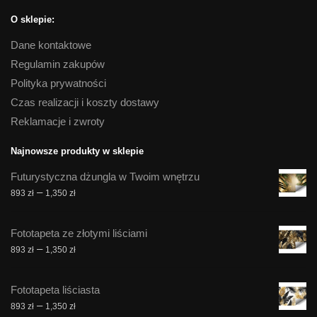
O sklepie:
Dane kontaktowe
Regulamin zakupów
Polityka prywatności
Czas realizacji i koszty dostawy
Reklamacje i zwroty
Najnowsze produkty w sklepie
Futurystyczna dżungla w Twoim wnętrzu
Zakres
–
893
zł
1,350
zł
cen:
od
Fototapeta ze złotymi liściami
893 zł
Zakres
–
893
zł
1,350
zł
do
cen:
1,350 zł
od
Fototapeta liściasta
893 zł
Zakres
–
893
zł
1,350
zł
do