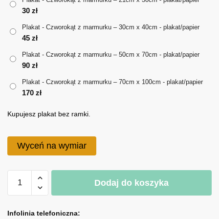
30
zł
do
Plakat - Czworokąt z marmurku – 30cm x 40cm - plakat/papier
170 zł
45
zł
Plakat - Czworokąt z marmurku – 50cm x 70cm - plakat/papier
90
zł
Plakat - Czworokąt z marmurku – 70cm x 100cm - plakat/papier
170
zł
Kupujesz plakat bez ramki.
Wyceń na wymiar
ilość
Dodaj do koszyka
Plakat
-
A
Czworokąt
l
Infolinia telefoniczna: