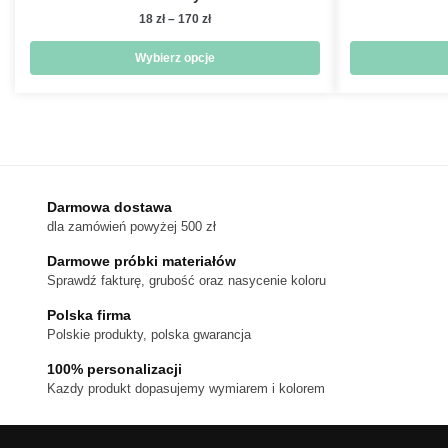
Zakres
18
zł
–
170
zł
cen:
od
Wybierz opcje
18 zł
Ten
do
produkt
170 zł
ma
wiele
wariantów.
Darmowa dostawa
Opcje
dla zamówień powyżej 500 zł
można
wybrać
Darmowe próbki materiałów
na
Sprawdź fakturę, grubość oraz nasycenie koloru
stronie
Polska firma
produktu
Polskie produkty, polska gwarancja
100% personalizacji
Kazdy produkt dopasujemy wymiarem i kolorem