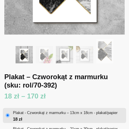
Plakat – Czworokąt z marmurku
(sku: rol/70-392)
Zakres
18
zł
–
170
zł
cen:
Plakat - Czworokąt z marmurku – 13cm x 18cm - plakat/papier
od
18
zł
18 zł
Plakat - Czworokąt z marmurku – 21cm x 30cm - plakat/papier