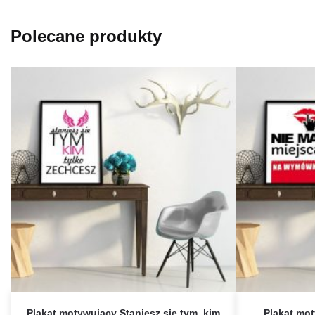
Polecane produkty
Plakat motywujący Staniesz się tym, kim
Plakat mot