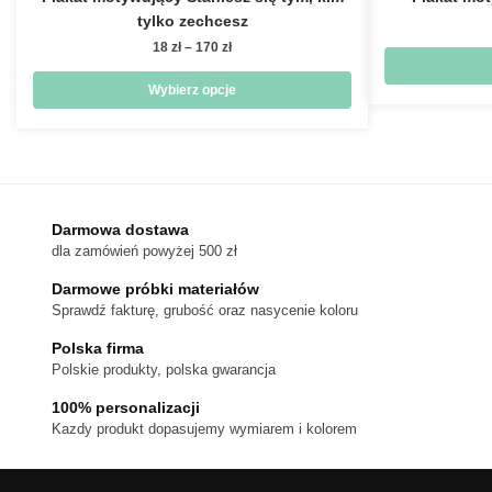
tylko zechcesz
Zakres
18
zł
–
170
zł
cen:
od
Wybierz opcje
18 zł
Ten
do
produkt
170 zł
ma
wiele
wariantów.
Darmowa dostawa
dla zamówień powyżej 500 zł
Opcje
można
Darmowe próbki materiałów
wybrać
Sprawdź fakturę, grubość oraz nasycenie koloru
na
Polska firma
stronie
Polskie produkty, polska gwarancja
produktu
100% personalizacji
Kazdy produkt dopasujemy wymiarem i kolorem