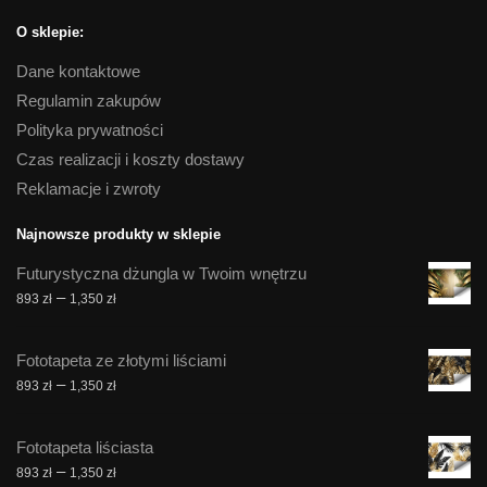
O sklepie:
Dane kontaktowe
Regulamin zakupów
Polityka prywatności
Czas realizacji i koszty dostawy
Reklamacje i zwroty
Najnowsze produkty w sklepie
Futurystyczna dżungla w Twoim wnętrzu
Zakres
–
893
zł
1,350
zł
cen:
od
Fototapeta ze złotymi liściami
893 zł
Zakres
–
893
zł
1,350
zł
do
cen:
1,350 zł
od
Fototapeta liściasta
893 zł
Zakres
–
893
zł
1,350
zł
do