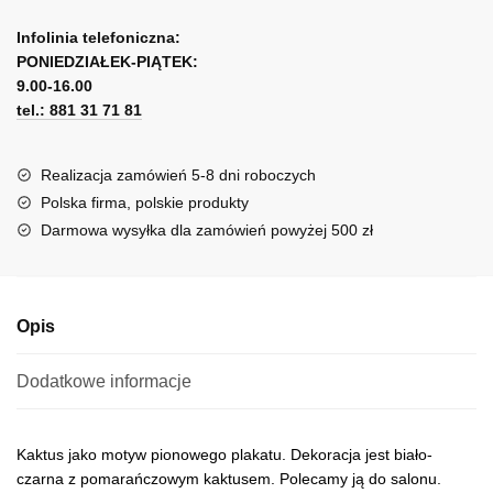
dekoracja
A
z
l
Infolinia telefoniczna:
kaktusem
PONIEDZIAŁEK-PIĄTEK:
t
9.00-16.00
e
tel.: 881 31 71 81
r
n
a
Realizacja zamówień 5-8 dni roboczych
t
Polska firma, polskie produkty
i
Darmowa wysyłka dla zamówień powyżej 500 zł
v
e
:
Opis
Dodatkowe informacje
Kaktus jako motyw pionowego plakatu. Dekoracja jest biało-
czarna z pomarańczowym kaktusem. Polecamy ją do salonu.