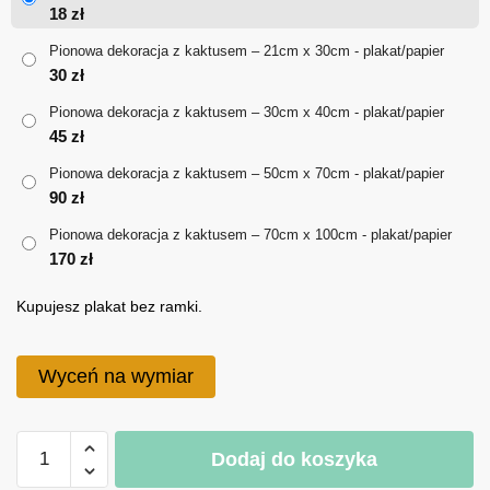
od
18
zł
18 zł
Pionowa dekoracja z kaktusem – 21cm x 30cm - plakat/papier
30
zł
do
Pionowa dekoracja z kaktusem – 30cm x 40cm - plakat/papier
170 zł
45
zł
Pionowa dekoracja z kaktusem – 50cm x 70cm - plakat/papier
90
zł
Pionowa dekoracja z kaktusem – 70cm x 100cm - plakat/papier
170
zł
Kupujesz plakat bez ramki.
Wyceń na wymiar
ilość
Dodaj do koszyka
Pionowa