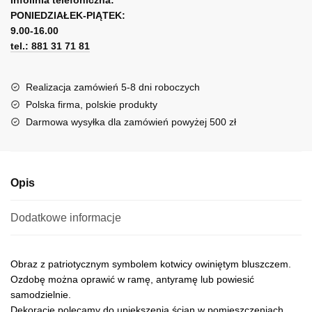
Infolinia telefoniczna:
Polski
PONIEDZIAŁEK-PIĄTEK:
t
Walczącej
9.00-16.00
e
tel.: 881 31 71 81
r
n
a
Realizacja zamówień 5-8 dni roboczych
t
Polska firma, polskie produkty
i
Darmowa wysyłka dla zamówień powyżej 500 zł
v
e
:
Opis
Dodatkowe informacje
Obraz z patriotycznym symbolem kotwicy owiniętym bluszczem.
Ozdobę można oprawić w ramę, antyramę lub powiesić
samodzielnie.
Dekorację polecamy do upiększenia ścian w pomieszczeniach