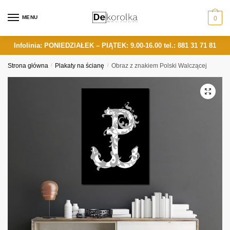
Skip
Skip
to
to
MENU
0
navigation
content
Infolinia: PONIEDZIAŁEK – PIĄTEK: 9.00-16.00
tel.: 881 31 71 81
Strona główna
/
Plakaty na ścianę
/
Obraz z znakiem Polski Walczącej