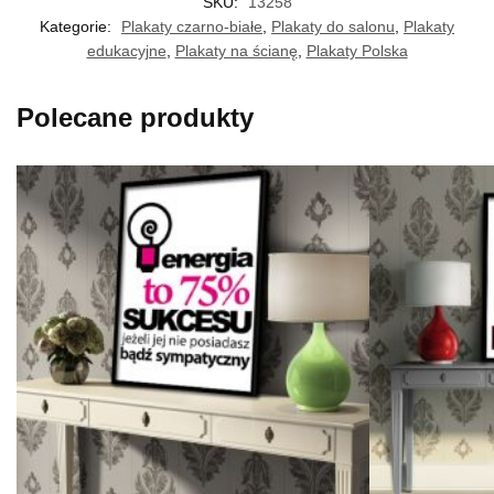
SKU:
13258
Kategorie:
Plakaty czarno-białe
,
Plakaty do salonu
,
Plakaty
edukacyjne
,
Plakaty na ścianę
,
Plakaty Polska
Polecane produkty