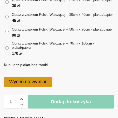
30
zł
do
Obraz z znakiem Polski Walczącej – 30cm x 40cm - plakat/papier
170 zł
45
zł
Obraz z znakiem Polski Walczącej – 50cm x 70cm - plakat/papier
90
zł
Obraz z znakiem Polski Walczącej – 70cm x 100cm -
plakat/papier
170
zł
Kupujesz plakat bez ramki.
Wyceń na wymiar
ilość
Dodaj do koszyka
Obraz
z
A
znakiem
l