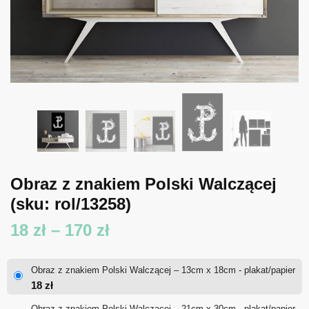
Obraz z znakiem Polski Walczącej
(sku: rol/13258)
Zakres
18
zł
–
170
zł
cen:
Obraz z znakiem Polski Walczącej – 13cm x 18cm - plakat/papier
od
18
zł
18 zł
Obraz z znakiem Polski Walczącej – 21cm x 30cm - plakat/papier