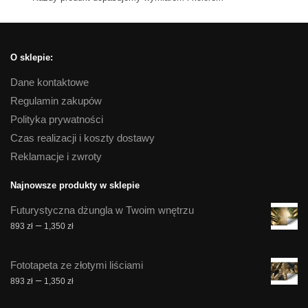
O sklepie:
Dane kontaktowe
Regulamin zakupów
Polityka prywatności
Czas realizacji i koszty dostawy
Reklamacje i zwroty
Najnowsze produkty w sklepie
Futurystyczna dżungla w Twoim wnętrzu
Zakres
–
893
zł
1,350
zł
cen:
od
Fototapeta ze złotymi liściami
893 zł
Zakres
–
893
zł
1,350
zł
do
cen:
1,350 zł