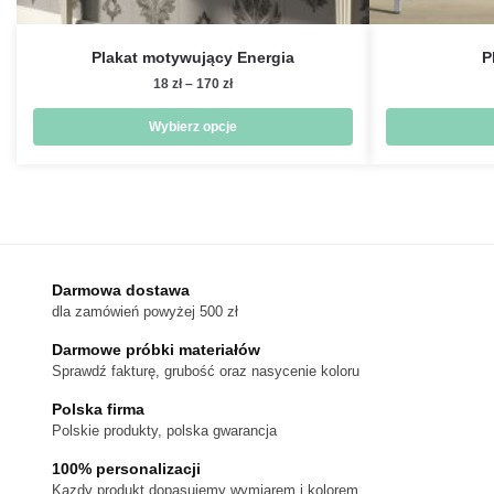
Plakat motywujący Energia
P
Zakres
18
zł
–
170
zł
cen:
od
Wybierz opcje
18 zł
Ten
do
produkt
170 zł
ma
wiele
wariantów.
Darmowa dostawa
Opcje
dla zamówień powyżej 500 zł
można
wybrać
Darmowe próbki materiałów
na
Sprawdź fakturę, grubość oraz nasycenie koloru
stronie
Polska firma
produktu
Polskie produkty, polska gwarancja
100% personalizacji
Kazdy produkt dopasujemy wymiarem i kolorem