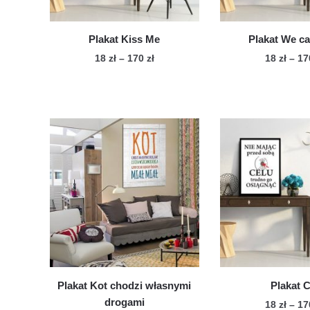
stronie
pro
produktu
Plakat Kiss Me
Plakat We ca
Zakres
18
zł
–
170
zł
18
zł
–
1
cen:
Ten
Te
od
produkt
pro
18 zł
ma
ma
do
wiele
170 zł
wie
wariantów.
war
Opcje
Op
można
mo
wybrać
wy
na
na
stronie
str
produktu
pro
Plakat Kot chodzi własnymi
Plakat C
drogami
18
zł
–
1