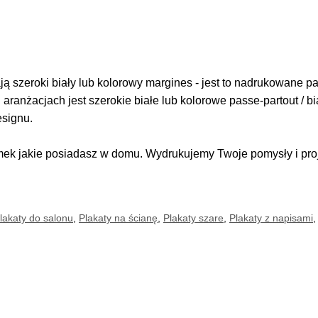
 szeroki biały lub kolorowy margines - jest to nadrukowane pas
i aranżacjach jest szerokie białe lub kolorowe passe-partout / b
esignu.
k jakie posiadasz w domu. Wydrukujemy Twoje pomysły i proje
lakaty do salonu
,
Plakaty na ścianę
,
Plakaty szare
,
Plakaty z napisami