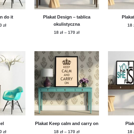
duktu
produktu
n do it
Plakat Design – tablica
Plaka
okulistyczna
Zakres
70
zł
18
cen:
Zakres
18
zł
–
170
zł
n
od
cen:
Ten
dukt
18 zł
od
produkt
do
18 zł
ma
le
170 zł
do
wiele
170 zł
iantów.
wariantów.
cje
Opcje
żna
można
brać
wybrać
na
onie
stronie
duktu
produktu
el
Plakat Keep calm and carry on
Plak
Zakres
Zakres
70
zł
18
zł
–
170
zł
18