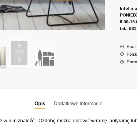
A
sentenc
l
Infolini
o
PONIED
t
9.00-16.
życiu
e
tel.: 88
r
n
a
Reali
t
Polsk
i
Darm
v
e
:
Opis
Dodatkowe informacje
fisz w nim znaleźć”. Ozdobę można oprawić w ramę, antyramę l