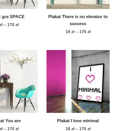
stronie
produktu
produktu
t gra SPACE
Plakat There is no elevator to
success
Zakres
zł
–
170
zł
cen:
Zakres
18
zł
–
170
zł
Ten
od
cen:
Ten
produkt
18 zł
od
produkt
ma
do
18 zł
ma
wiele
170 zł
do
wiele
170 zł
wariantów.
wariantów.
Opcje
Opcje
można
można
wybrać
wybrać
na
na
stronie
stronie
produktu
produktu
at You are
Plakat I love minimal
Zakres
Zakres
zł
–
170
zł
18
zł
–
170
zł