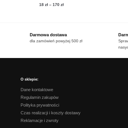
Zakres
18
zł
–
170
zł
Te
cen:
Ten
pro
od
produkt
ma
18 zł
ma
wie
do
Darmowa dostawa
Darm
wiele
170 zł
war
dla zamówień powyżej 500 zł
Spraw
wariantów.
Op
nasyc
Opcje
mo
można
wy
wybrać
na
na
str
stronie
pro
O sklepie:
produktu
Dane kontaktowe
Regulamin zakupów
Polityka prywatności
Czas realizacji i koszty dostawy
Reklamacje i zwroty