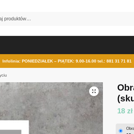
Infolinia: PONIEDZIAŁEK – PIĄTEK: 9.00-16.00
tel.: 881 31 71 81
yciu
Obr
(sku
18
zł
Obra