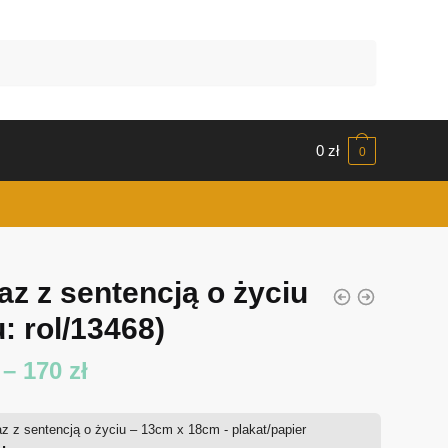
0
zł
0
az z sentencją o życiu
: rol/13468)
Zakres
–
170
zł
cen:
z z sentencją o życiu – 13cm x 18cm - plakat/papier
od