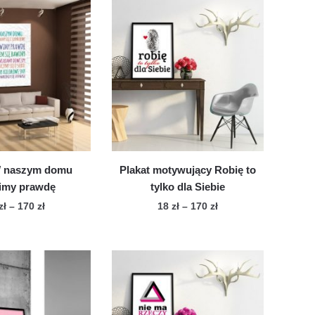
W naszym domu
Plakat motywujący Robię to
my prawdę
tylko dla Siebie
Zakres
Zakres
zł
–
170
zł
18
zł
–
170
zł
cen:
cen:
Ten
Ten
od
od
produkt
produkt
18 zł
18 zł
ma
ma
do
do
wiele
170 zł
wiele
170 zł
wariantów.
wariantów.