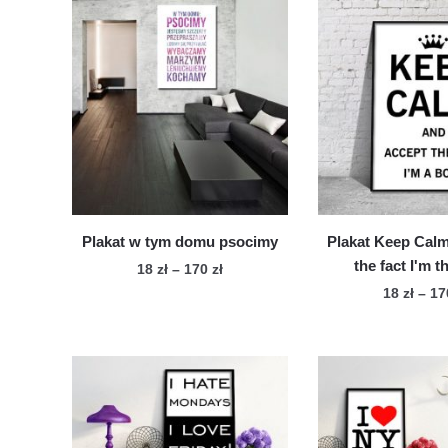
Plakat w tym domu psocimy
Plakat Keep Cal
the fact I'm 
Zakres
18
zł
–
170
zł
cen:
18
zł
–
1
Ten
od
Te
produkt
18 zł
pro
ma
do
ma
wiele
170 zł
wie
wariantów.
war
Opcje