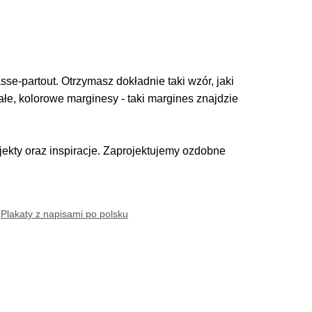
se-partout. Otrzymasz dokładnie taki wzór, jaki
iałe, kolorowe marginesy - taki margines znajdzie
kty oraz inspiracje. Zaprojektujemy ozdobne
,
Plakaty z napisami po polsku