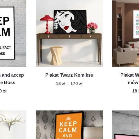
m and accep
Plakat Twarz Komiksu
Plakat 
the Boss
mówi
Zakres
18
zł
–
170
zł
cen:
Zakres
70
zł
18
Ten
od
cen:
n
produkt
18 zł
od
dukt
ma
do
18 zł
wiele
170 zł
do
le
170 zł
wariantów.
iantów.
Opcje