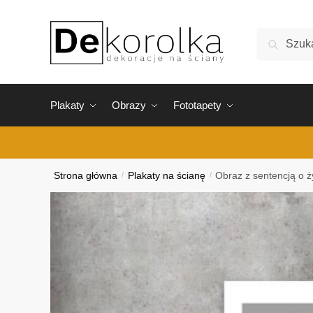
Skip
Skip
to
to
Szukaj:
Szukaj
navigation
content
Plakaty
Obrazy
Fototapety
Strona główna
/
Plakaty na ścianę
/
Obraz z sentencją o ż