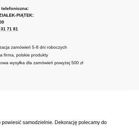
ją
a telefoniczna:
ZIAŁEK-PIĄTEK:
00
1 31 71 81
zacja zamówień 5-8 dni roboczych
a firma, polskie produkty
owa wysyłka dla zamówień powyżej 500 zł
ub powiesić samodzielnie. Dekorację polecamy do