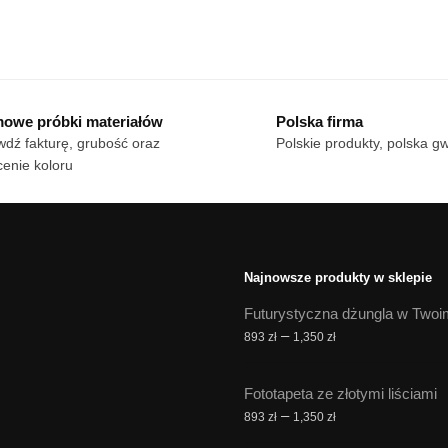
cen:
cen:
n
Ten
od
od
dukt
produkt
18 zł
18 zł
ma
do
do
le
170 zł
wiele
170 zł
owe próbki materiałów
Polska firma
iantów.
wariantów.
dź fakturę, grubość oraz
Polskie produkty, polska g
cje
Opcje
enie koloru
żna
można
brać
wybrać
na
onie
stronie
duktu
produktu
Najnowsze produkty w sklepie
Futurystyczna dżungla w Twoi
Zakres
–
893
zł
1,350
zł
cen:
od
Fototapeta ze złotymi liściami
893 zł
Zakres
–
893
zł
1,350
zł
do
cen:
1,350 zł