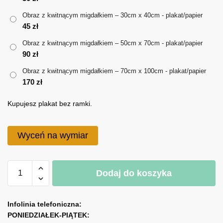
do
Obraz z kwitnącym migdałkiem – 30cm x 40cm - plakat/papier
170 zł
45
zł
Obraz z kwitnącym migdałkiem – 50cm x 70cm - plakat/papier
90
zł
Obraz z kwitnącym migdałkiem – 70cm x 100cm - plakat/papier
170
zł
Kupujesz plakat bez ramki.
Wyceń na wymiar
ilość
Dodaj do koszyka
Obraz
z
A
kwitnącym
l
Infolinia telefoniczna:
migdałkiem
PONIEDZIAŁEK-PIĄTEK:
t