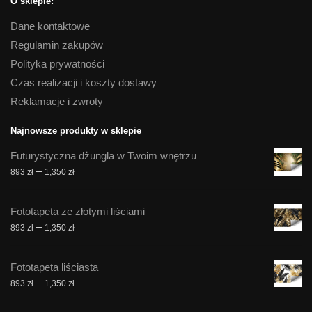
O sklepie:
Dane kontaktowe
Regulamin zakupów
Polityka prywatności
Czas realizacji i koszty dostawy
Reklamacje i zwroty
Najnowsze produkty w sklepie
Futurystyczna dżungla w Twoim wnętrzu
Zakres
–
893
zł
1,350
zł
cen:
od
Fototapeta ze złotymi liściami
893 zł
Zakres
–
893
zł
1,350
zł
do
cen:
1,350 zł
od
Fototapeta liściasta
893 zł
Zakres
–
893
zł
1,350
zł
do
cen:
1,350 zł