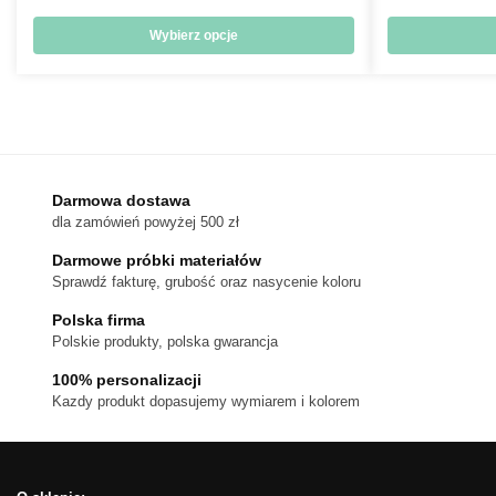
cen:
od
Wybierz opcje
18 zł
Ten
do
produkt
170 zł
ma
wiele
wariantów.
Darmowa dostawa
Opcje
dla zamówień powyżej 500 zł
można
wybrać
Darmowe próbki materiałów
na
Sprawdź fakturę, grubość oraz nasycenie koloru
stronie
Polska firma
produktu
Polskie produkty, polska gwarancja
100% personalizacji
Kazdy produkt dopasujemy wymiarem i kolorem