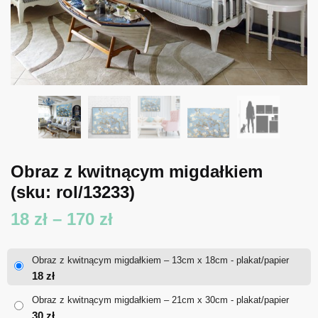
Obraz z kwitnącym migdałkiem
(sku: rol/13233)
Zakres
18
zł
–
170
zł
cen:
Obraz z kwitnącym migdałkiem – 13cm x 18cm - plakat/papier
od
18
zł
18 zł
Obraz z kwitnącym migdałkiem – 21cm x 30cm - plakat/papier
30
zł