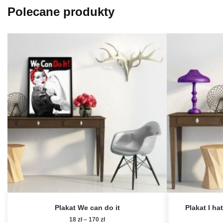
Polecane produkty
Plakat We can do it
Plakat I ha
Zakres
18
zł
–
170
zł