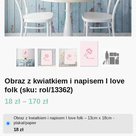
Obraz z kwiatkiem i napisem I love
folk
(sku: rol/13362)
Zakres
18
zł
–
170
zł
cen:
Obraz z kwiatkiem i napisem I love folk – 13cm x 18cm -
od
plakat/papier
18
zł
18 zł