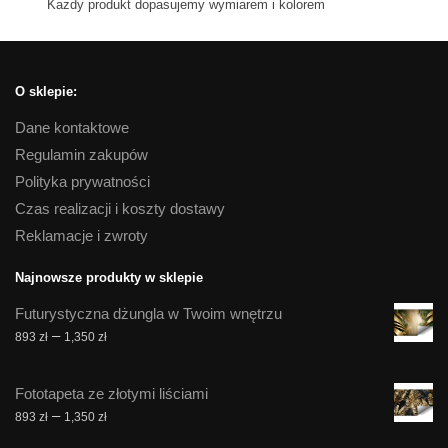
Kazdy produkt dopasujemy wymiarem i kolorem
O sklepie:
Dane kontaktowe
Regulamin zakupów
Polityka prywatności
Czas realizacji i koszty dostawy
Reklamacje i zwroty
Najnowsze produkty w sklepie
Futurystyczna dżungla w Twoim wnętrzu
Zakres
–
893
zł
1,350
zł
cen:
od
Fototapeta ze złotymi liściami
893 zł
Zakres
–
893
zł
1,350
zł
do
cen:
1,350 zł