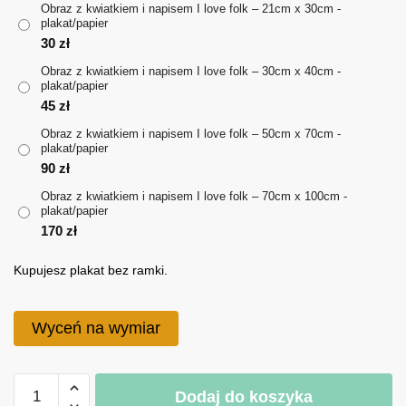
Obraz z kwiatkiem i napisem I love folk – 21cm x 30cm -
plakat/papier
do
30
zł
170 zł
Obraz z kwiatkiem i napisem I love folk – 30cm x 40cm -
plakat/papier
45
zł
Obraz z kwiatkiem i napisem I love folk – 50cm x 70cm -
plakat/papier
90
zł
Obraz z kwiatkiem i napisem I love folk – 70cm x 100cm -
plakat/papier
170
zł
Kupujesz plakat bez ramki.
Wyceń na wymiar
ilość
Dodaj do koszyka
Obraz