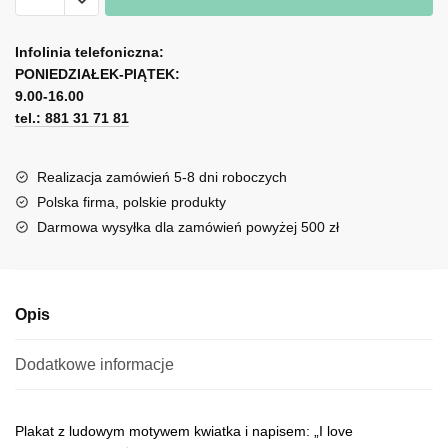
z
A
kwiatkiem
l
Infolinia telefoniczna:
i
PONIEDZIAŁEK-PIĄTEK:
t
napisem
9.00-16.00
e
I
tel.: 881 31 71 81
r
love
n
folk
a
Realizacja zamówień 5-8 dni roboczych
t
Polska firma, polskie produkty
i
Darmowa wysyłka dla zamówień powyżej 500 zł
v
e
:
Opis
Dodatkowe informacje
Plakat z ludowym motywem kwiatka i napisem: „I love