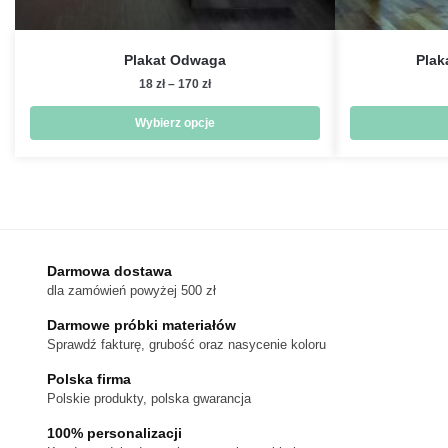
Plakat Odwaga
Plak
Zakres
18
zł
–
170
zł
cen:
od
Wybierz opcje
18 zł
Ten
do
produkt
170 zł
ma
wiele
wariantów.
Darmowa dostawa
Opcje
dla zamówień powyżej 500 zł
można
wybrać
Darmowe próbki materiałów
na
Sprawdź fakturę, grubość oraz nasycenie koloru
stronie
Polska firma
produktu
Polskie produkty, polska gwarancja
100% personalizacji