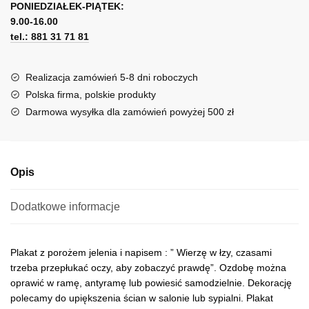
łzy...
PONIEDZIAŁEK-PIĄTEK:
t
9.00-16.00
e
tel.: 881 31 71 81
r
n
a
Realizacja zamówień 5-8 dni roboczych
t
Polska firma, polskie produkty
i
Darmowa wysyłka dla zamówień powyżej 500 zł
v
e
:
Opis
Dodatkowe informacje
Plakat z porożem jelenia i napisem : ” Wierzę w łzy, czasami
trzeba przepłukać oczy, aby zobaczyć prawdę”. Ozdobę można
oprawić w ramę, antyramę lub powiesić samodzielnie. Dekorację
polecamy do upiększenia ścian w salonie lub sypialni. Plakat