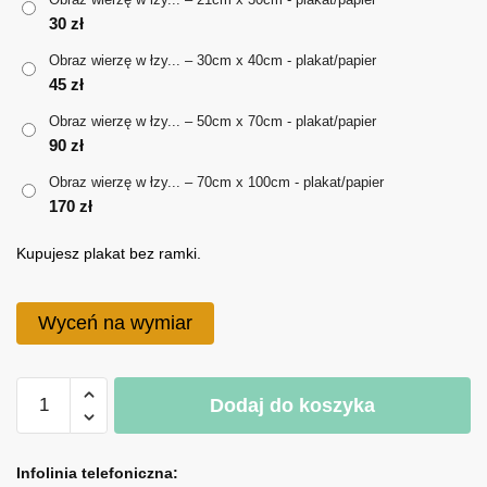
30
zł
do
Obraz wierzę w łzy... – 30cm x 40cm - plakat/papier
170 zł
45
zł
Obraz wierzę w łzy... – 50cm x 70cm - plakat/papier
90
zł
Obraz wierzę w łzy... – 70cm x 100cm - plakat/papier
170
zł
Kupujesz plakat bez ramki.
Wyceń na wymiar
ilość
Dodaj do koszyka
Obraz
wierzę
A
w
l
Infolinia telefoniczna: