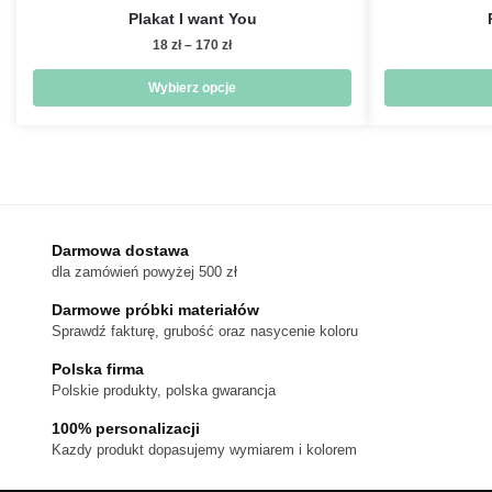
Plakat I want You
Zakres
18
zł
–
170
zł
cen:
od
Wybierz opcje
18 zł
Ten
do
produkt
170 zł
ma
wiele
wariantów.
Darmowa dostawa
Opcje
dla zamówień powyżej 500 zł
można
wybrać
Darmowe próbki materiałów
na
Sprawdź fakturę, grubość oraz nasycenie koloru
stronie
Polska firma
produktu
Polskie produkty, polska gwarancja
100% personalizacji
Kazdy produkt dopasujemy wymiarem i kolorem