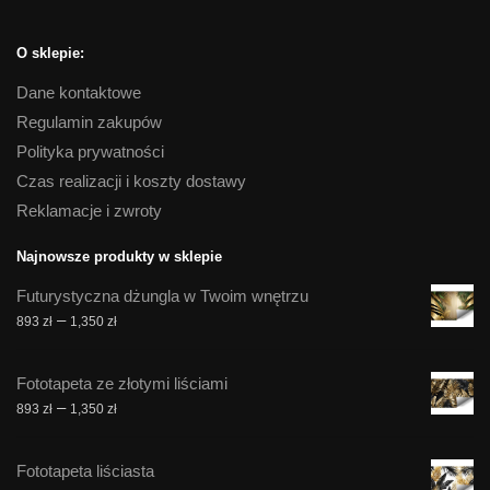
O sklepie:
Dane kontaktowe
Regulamin zakupów
Polityka prywatności
Czas realizacji i koszty dostawy
Reklamacje i zwroty
Najnowsze produkty w sklepie
Futurystyczna dżungla w Twoim wnętrzu
Zakres
–
893
zł
1,350
zł
cen:
od
Fototapeta ze złotymi liściami
893 zł
Zakres
–
893
zł
1,350
zł
do
cen:
1,350 zł
od
Fototapeta liściasta
893 zł