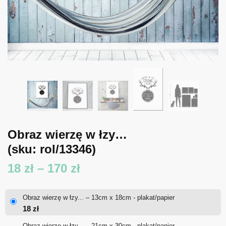
Obraz wierzę w łzy…
(sku: rol/13346)
Zakres
18
zł
–
170
zł
cen:
Obraz wierzę w łzy... – 13cm x 18cm - plakat/papier
od
18
zł
18 zł
Obraz wierzę w łzy... – 21cm x 30cm - plakat/papier