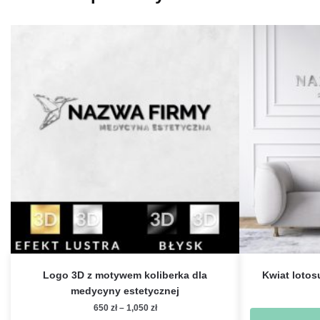
Logo 3D z motywem koliberka dla
Kwiat lotosu
medycyny estetycznej
Zakres
650
zł
–
1,050
zł