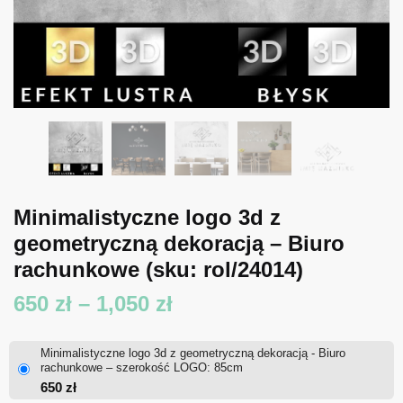
Minimalistyczne logo 3d z
geometryczną dekoracją – Biuro
rachunkowe
(sku: rol/24014)
Zakres
650
zł
–
1,050
zł
cen:
Minimalistyczne logo 3d z geometryczną dekoracją - Biuro
od
rachunkowe – szerokość LOGO: 85cm
650
zł