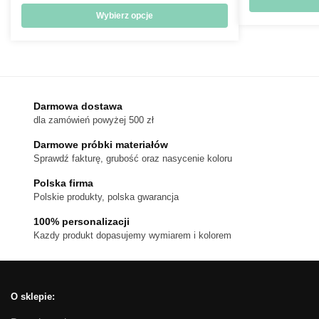
cen:
od
Wybierz opcje
650 zł
Ten
do
produkt
1,050 zł
ma
wiele
wariantów.
Darmowa dostawa
dla zamówień powyżej 500 zł
Opcje
można
Darmowe próbki materiałów
wybrać
Sprawdź fakturę, grubość oraz nasycenie koloru
na
Polska firma
stronie
Polskie produkty, polska gwarancja
produktu
100% personalizacji
Kazdy produkt dopasujemy wymiarem i kolorem
O sklepie: