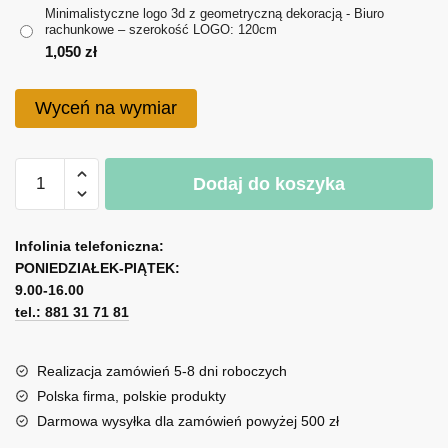
650 zł
Minimalistyczne logo 3d z geometryczną dekoracją - Biuro
rachunkowe – szerokość LOGO: 120cm
do
1,050
zł
1,050 zł
Wyceń na wymiar
ilość
Dodaj do koszyka
Minimalistyczne
logo
A
3d
l
Infolinia telefoniczna:
z
PONIEDZIAŁEK-PIĄTEK:
t
geometryczną
9.00-16.00
e
dekoracją
tel.: 881 31 71 81
r
-
n
Biuro
a
Realizacja zamówień 5-8 dni roboczych
rachunkowe
t
Polska firma, polskie produkty
i
Darmowa wysyłka dla zamówień powyżej 500 zł
v