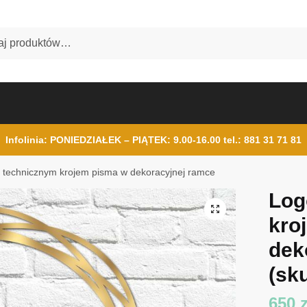
Infolinia: PONIEDZIAŁEK – PIĄTEK: 9.00-16.00
tel.: 881 31 71 81
 technicznym krojem pisma w dekoracyjnej ramce
Log
kro
dek
(sku
650
z