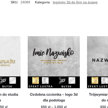
SKU:
24089
Kategoria:
logotypy 3d do firm na ścianę
 do studia
Ozdobna czcionka – logo 3d
Trójwymiaro
u
dla podologa
do 
Zakres
Zakres
050
zł
650
zł
–
1,050
zł
650