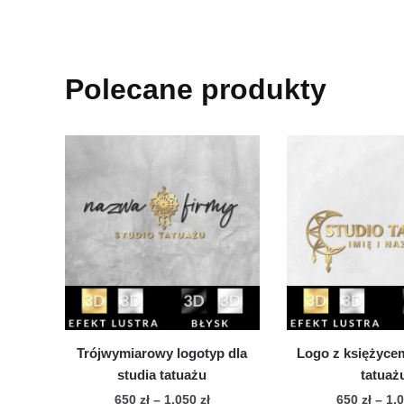
Polecane produkty
Trójwymiarowy logotyp dla
Logo z księżycem
studia tatuażu
tatuaż
Zakres
650
zł
–
1,050
zł
650
zł
–
1,