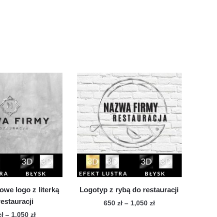
we logo z literką
Logotyp z rybą do restauracji
restauracji
Zakres
650
zł
–
1,050
zł
cen:
Zakres
zł
–
1,050
zł