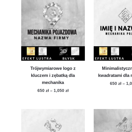
wiele
1,050 zł
wie
wariantów.
war
Opcje
Op
można
mo
wybrać
wy
na
na
stronie
str
produktu
pro
Trójwymiarowe logo z
Minimalistyczn
kluczem i zębatką dla
kwadratami dla
mechanika
650
zł
–
1,
Zakres
650
zł
–
1,050
zł
Te
cen:
Ten
pro
od
produkt
ma
650 zł
ma
wie
do
wiele
1,050 zł
war
wariantów.
Op