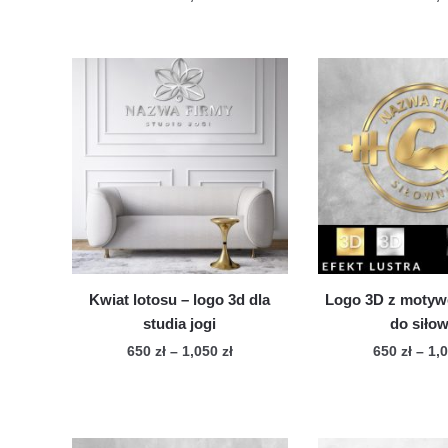
cen:
Ten
Te
od
produkt
pro
650 zł
ma
ma
do
wiele
1,050 zł
wie
wariantów.
war
Opcje
Op
można
mo
wybrać
wy
na
na
stronie
str
produktu
pro
Kwiat lotosu – logo 3d dla
Logo 3D z motyw
studia jogi
do siłow
Zakres
650
zł
–
1,050
zł
650
zł
–
1,
cen:
Ten
Te
od
produkt
pro
650 zł
ma
ma
do