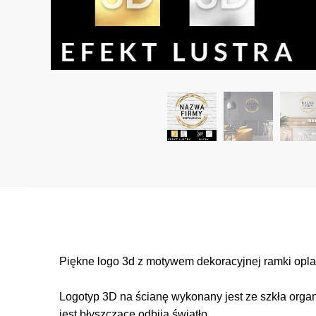
Piękne logo 3d z motywem dekoracyjnej ramki oplat
Logotyp 3D na ścianę wykonany jest ze szkła organ
jest błyszczące odbija światło