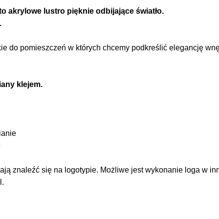
o akrylowe lustro pięknie odbijające światło.
.
ie do pomieszczeń w których chcemy podkreślić elegancję wnętrz
any klejem.
ianie
e
ą znaleźć się na logotypie. Możliwe jest wykonanie loga w in
l.