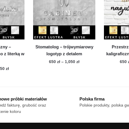
żna
można
brać
wybrać
na
onie
stronie
duktu
produktu
czny –
Stomatolog – trójwymiarowy
Przestrz
 z literką w
logotyp z detalem
kaligrafic
Zakres
650
zł
–
1,050
zł
650
cen:
Zakres
050
zł
Ten
od
cen:
n
produkt
650 zł
od
dukt
ma
do
650 zł
wiele
1,050 zł
do
owe próbki materiałów
Polska firma
le
1,050 zł
wariantów.
dź fakturę, grubość oraz
Polskie produkty, polska g
iantów.
Opcje
enie koloru
cje
można
żna
wybrać
brać