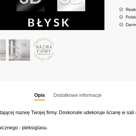
w
n
dekorac
a
Reali
ramce
t
Polsk
i
Darm
v
e
:
Opis
Dodatkowe informacje
ającej nazwę Twojej firmy. Doskonale udekoruje ścianę w sali r
icznego - pleksiglasu.