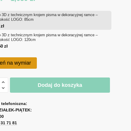
cen:
 3D z technicznym krojem pisma w dekoracyjnej ramce –
od
rokość LOGO: 85cm
0
zł
650 zł
 3D z technicznym krojem pisma w dekoracyjnej ramce –
rokość LOGO: 120cm
do
50
zł
1,050 zł
eń na wymiar
Dodaj do koszyka
a telefoniczna:
znym
ZIAŁEK-PIĄTEK:
00
1 31 71 81