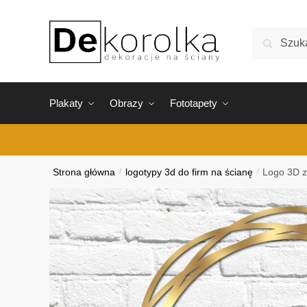
Skip
Skip
to
to
Szukaj:
Szukaj
navigation
content
Plakaty
Obrazy
Fototapety
Strona główna
/
logotypy 3d do firm na ścianę
/
Logo 3D z