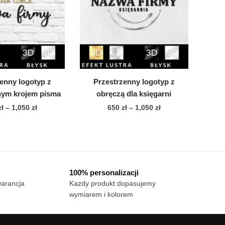
Opcje
można
można
wybrać
wybrać
na
na
stronie
stronie
produktu
produktu
enny logotyp z
Przestrzenny logotyp z
znym krojem pisma
obręczą dla księgarni
Zakres
Zakres
zł
–
1,050
zł
650
zł
–
1,050
zł
cen:
cen:
Ten
Ten
od
od
produkt
produkt
650 zł
650 zł
ma
ma
do
do
wiele
1,050 zł
wiele
1,050 zł
100% personalizacji
wariantów.
wariantów.
warancja
Kazdy produkt dopasujemy
Opcje
Opcje
wymiarem i kolorem
można
można
wybrać
wybrać