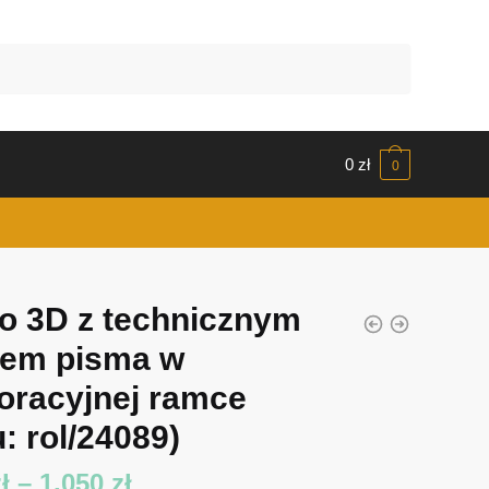
0
zł
0
o 3D z technicznym
jem pisma w
oracyjnej ramce
: rol/24089)
Zakres
ł
–
1,050
zł