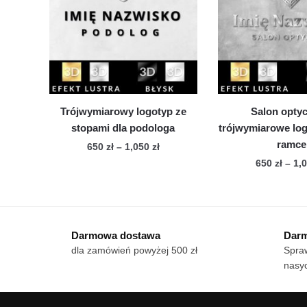
Opcje
mo
można
wy
wybrać
na
na
str
stronie
pro
produktu
Trójwymiarowy logotyp ze
Salon opty
stopami dla podologa
trójwymiarowe logo
ramce
Zakres
650
zł
–
1,050
zł
cen:
650
zł
–
1,
Ten
od
Te
produkt
650 zł
pro
ma
do
ma
wiele
1,050 zł
Darmowa dostawa
Darm
wie
wariantów.
dla zamówień powyżej 500 zł
Spraw
war
Opcje
nasyc
Op
można
mo
wybrać
wy