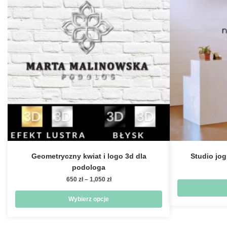
Geometryczny kwiat i logo 3d dla
Studio jog
podologa
Zakres
650
zł
–
1,050
zł
cen:
od
Wybierz opcje
650 zł
Ten
do
produkt