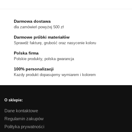
1,050 zł
ma
wiele
wariantów.
Darmowa dostawa
dla zamówień powyżej 500 zł
Opcje
można
Darmowe próbki materiałów
wybrać
Sprawdź fakturę, grubość oraz nasycenie koloru
na
Polska firma
stronie
Polskie produkty, polska gwarancja
produktu
100% personalizacji
Kazdy produkt dopasujemy wymiarem i kolorem
O sklepie:
Dane kontaktowe
Regulamin zakupów
Polityka prywatności