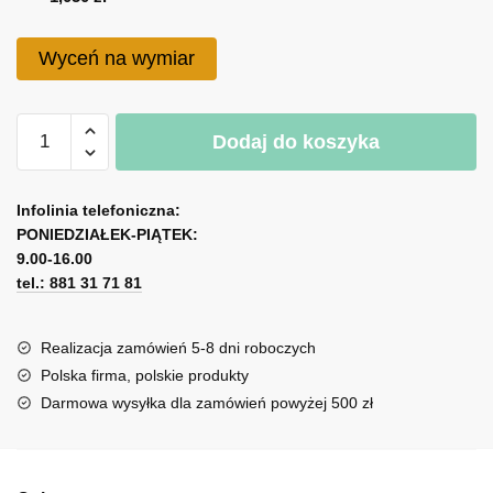
do
1,050 zł
Wyceń na wymiar
ilość
Dodaj do koszyka
Logo
3d
A
z
l
Infolinia telefoniczna:
daniem
PONIEDZIAŁEK-PIĄTEK:
t
dla
9.00-16.00
e
restauracji
tel.: 881 31 71 81
r
n
a
Realizacja zamówień 5-8 dni roboczych
t
Polska firma, polskie produkty
i
Darmowa wysyłka dla zamówień powyżej 500 zł
v
e
: