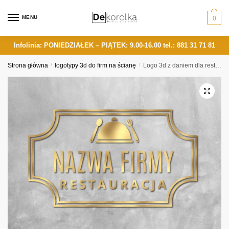
Skip
Skip
to
to
MENU
0
navigation
content
Infolinia: PONIEDZIAŁEK – PIĄTEK: 9.00-16.00
tel.: 881 31 71 81
Strona główna
/
logotypy 3d do firm na ścianę
/
Logo 3d z daniem dla restauracji