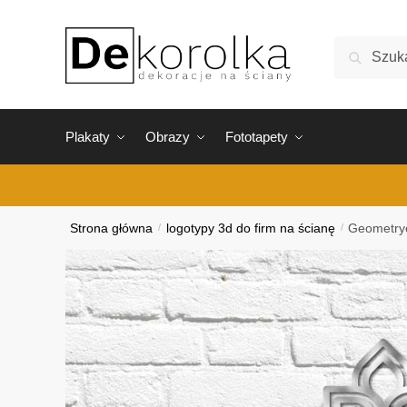
Skip
Skip
to
to
Szukaj:
Szukaj
navigation
content
Plakaty
Obrazy
Fototapety
Strona główna
/
logotypy 3d do firm na ścianę
/
Geometryc