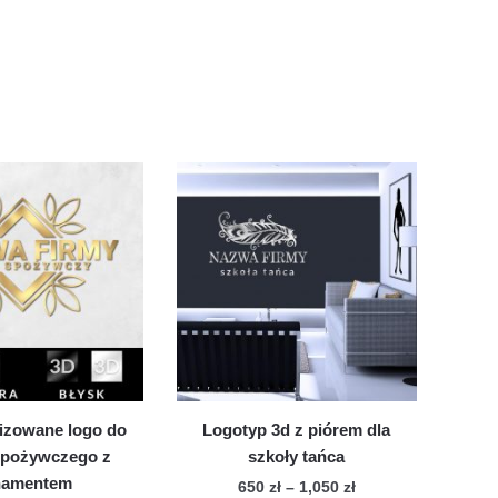
izowane logo do
Logotyp 3d z piórem dla
spożywczego z
szkoły tańca
namentem
Zakres
650
zł
–
1,050
zł