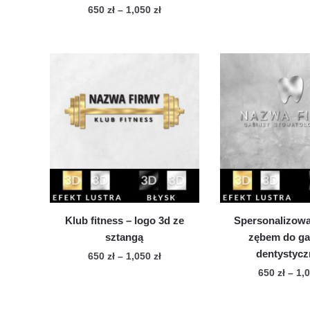
Zakres
650
zł
–
1,050
zł
Te
cen:
Ten
pro
od
produkt
ma
650 zł
ma
wie
do
wiele
1,050 zł
war
wariantów.
Op
Opcje
mo
można
wy
wybrać
na
na
str
stronie
pro
produktu
Klub fitness – logo 3d ze
Spersonalizowa
sztangą
zębem do ga
dentystyc
Zakres
650
zł
–
1,050
zł
cen:
650
zł
–
1,
Ten
od
Te
produkt
650 zł