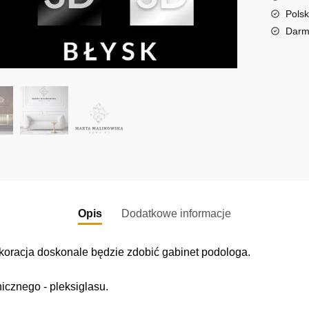
t
Polsk
i
Darm
v
e
:
Opis
Dodatkowe informacje
oracja doskonale będzie zdobić gabinet podologa.
icznego - pleksiglasu.