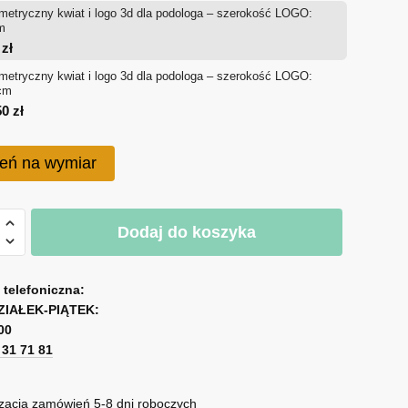
etryczny kwiat i logo 3d dla podologa – szerokość LOGO:
od
m
0
zł
650 zł
etryczny kwiat i logo 3d dla podologa – szerokość LOGO:
cm
do
50
zł
1,050 zł
eń na wymiar
Dodaj do koszyka
ryczny
a telefoniczna:
ZIAŁEK-PIĄTEK:
00
1 31 71 81
ga
zacja zamówień 5-8 dni roboczych