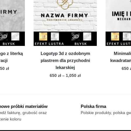
cje
Opcje
żna
można
brać
wybrać
na
onie
stronie
duktu
produktu
o z literką
Logotyp 3d z ozdobnym
Minimali
acji
plastrem dla przychodni
kwadratam
lekarskiej
Zakres
050
zł
650
cen:
Zakres
650
zł
–
1,050
zł
n
od
cen:
Ten
dukt
650 zł
od
produkt
do
650 zł
ma
le
1,050 zł
do
owe próbki materiałów
Polska firma
wiele
1,050 zł
iantów.
dź fakturę, grubość oraz
Polskie produkty, polska g
wariantów.
cje
enie koloru
Opcje
żna
można
brać