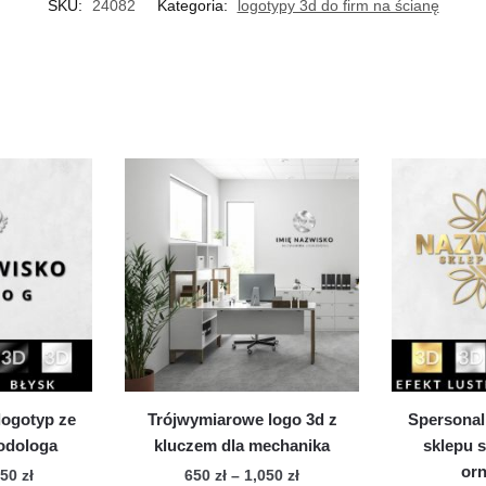
SKU:
24082
Kategoria:
logotypy 3d do firm na ścianę
logotyp ze
Trójwymiarowe logo 3d z
Spersonal
podologa
kluczem dla mechanika
sklepu 
or
Zakres
Zakres
050
zł
650
zł
–
1,050
zł