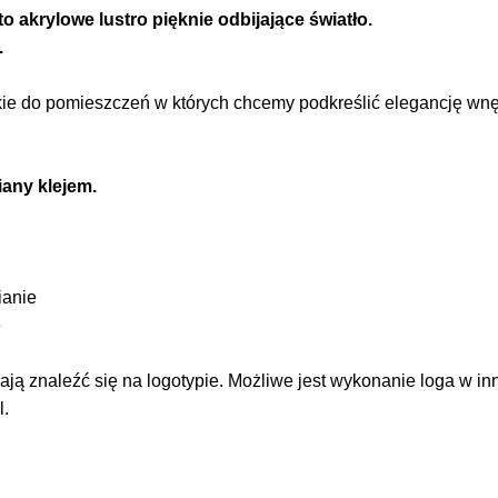
o akrylowe lustro pięknie odbijające światło.
.
ie do pomieszczeń w których chcemy podkreślić elegancję wnętrz
any klejem.
ianie
e
ą znaleźć się na logotypie. Możliwe jest wykonanie loga w in
l.