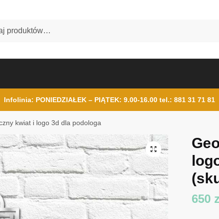
Infolinia: PONIEDZIAŁEK – PIĄTEK: 9.00-16.00
tel.: 881 31 71 81
zny kwiat i logo 3d dla podologa
Geo
log
(sku
650
z