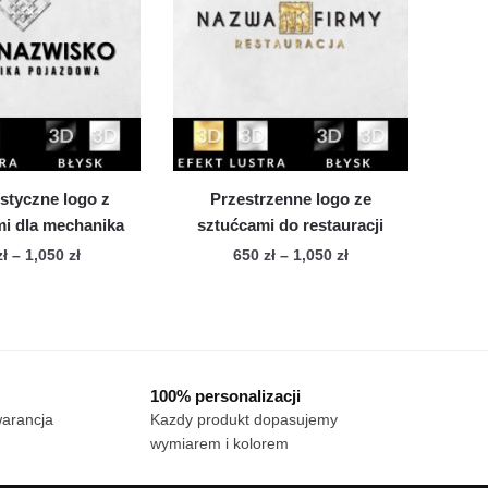
wariantów.
Opcje
Opcje
można
można
wybrać
wybrać
na
na
stronie
stronie
produktu
produktu
styczne logo z
Przestrzenne logo ze
i dla mechanika
sztućcami do restauracji
Zakres
Zakres
zł
–
1,050
zł
650
zł
–
1,050
zł
cen:
cen:
Ten
Ten
od
od
produkt
produkt
650 zł
650 zł
ma
ma
do
do
wiele
1,050 zł
wiele
1,050 zł
100% personalizacji
wariantów.
wariantów.
warancja
Kazdy produkt dopasujemy
Opcje
Opcje
wymiarem i kolorem
można
można
wybrać
wybrać