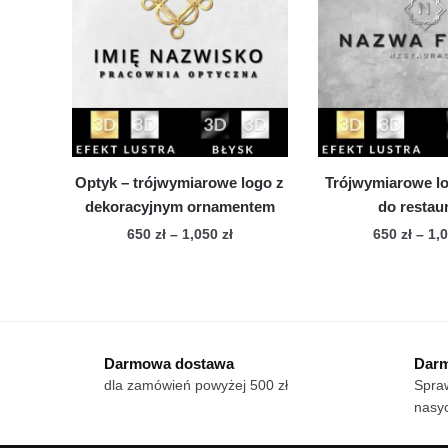
Opcje
Op
można
mo
wybrać
wy
na
na
stronie
str
produktu
pro
Optyk – trójwymiarowe logo z
Trójwymiarowe log
dekoracyjnym ornamentem
do restaur
Zakres
650
zł
–
1,050
zł
650
zł
–
1,
cen:
Ten
Te
od
produkt
pro
650 zł
ma
ma
do
wiele
1,050 zł
wie
Darmowa dostawa
Darm
wariantów.
war
dla zamówień powyżej 500 zł
Spraw
Opcje
Op
nasyc
można
mo
wybrać
wy