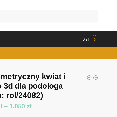
0
zł
0
metryczny kwiat i
o 3d dla podologa
: rol/24082)
Zakres
ł
–
1,050
zł
cen: