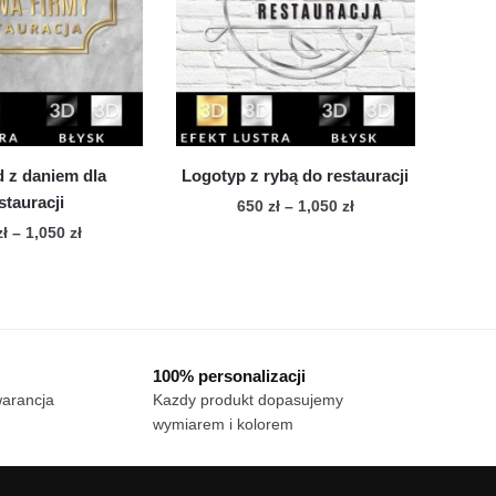
można
można
wybrać
wybrać
na
na
stronie
stronie
produktu
produktu
 z daniem dla
Logotyp z rybą do restauracji
stauracji
Zakres
650
zł
–
1,050
zł
cen:
Zakres
zł
–
1,050
zł
Ten
od
cen:
Ten
produkt
650 zł
od
produkt
ma
do
650 zł
ma
wiele
1,050 zł
do
wiele
1,050 zł
wariantów.
100% personalizacji
wariantów.
Opcje
warancja
Kazdy produkt dopasujemy
Opcje
można
wymiarem i kolorem
można
wybrać
wybrać
na
na
stronie