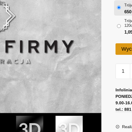
Trój
65
Trój
120
1,0
Wyc
ilość
Trójwy
logo
A
z
l
Infolini
literką
PONIED
t
9.00-16.
do
e
tel.: 88
restaura
r
n
a
Reali