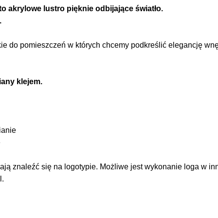
o akrylowe lustro pięknie odbijające światło.
.
ie do pomieszczeń w których chcemy podkreślić elegancję wnętrz
any klejem.
ianie
e
ą znaleźć się na logotypie. Możliwe jest wykonanie loga w in
l.