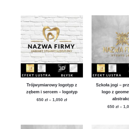
cen:
Ten
Te
od
produkt
pro
650 zł
ma
ma
do
wiele
1,050 zł
wie
wariantów.
war
Opcje
Op
można
mo
wybrać
wy
na
na
stronie
str
produktu
pro
Trójwymiarowy logotyp z
Szkoła jogi – pr
zębem i sercem – logotyp
logo z geome
abstrakc
Zakres
650
zł
–
1,050
zł
cen:
650
zł
–
1,
Ten
od
Te
produkt
650 zł
pro
ma
do