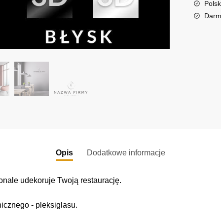
t
Polsk
i
Darm
v
e
:
Opis
Dodatkowe informacje
onale udekoruje Twoją restaurację.
icznego - pleksiglasu.