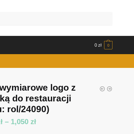
0
zł
0
jwymiarowe logo z
rką do restauracji
: rol/24090)
Zakres
ł
–
1,050
zł
cen: