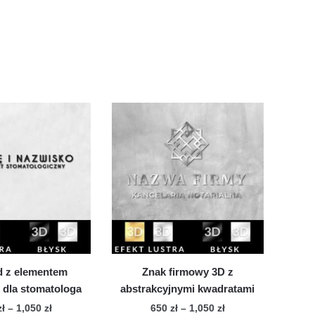
d z elementem
Znak firmowy 3D z
dla stomatologa
abstrakcyjnymi kwadratami
Zakres
Zakres
zł
–
1,050
zł
650
zł
–
1,050
zł