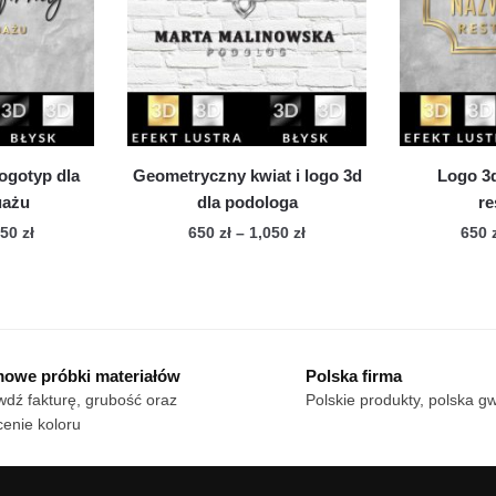
cje
Opcje
żna
można
brać
wybrać
na
onie
stronie
duktu
produktu
ogotyp dla
Geometryczny kwiat i logo 3d
Logo 3d
uażu
dla podologa
re
Zakres
Zakres
050
zł
650
zł
–
1,050
zł
650
cen:
cen:
n
Ten
od
od
dukt
produkt
650 zł
650 zł
ma
do
do
le
1,050 zł
wiele
1,050 zł
owe próbki materiałów
Polska firma
iantów.
wariantów.
dź fakturę, grubość oraz
Polskie produkty, polska g
cje
Opcje
enie koloru
żna
można
brać
wybrać
na