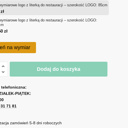
wymiarowe logo z literką do restauracji – szerokość LOGO: 85cm
od
0
zł
650 zł
wymiarowe logo z literką do restauracji – szerokość LOGO:
cm
do
50
zł
1,050 zł
eń na wymiar
Dodaj do koszyka
miarowe
a telefoniczna:
ZIAŁEK-PIĄTEK:
00
1 31 71 81
cji
zacja zamówień 5-8 dni roboczych