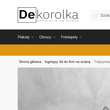
Skip
Skip
to
to
Szukaj:
Szukaj
navigation
content
Plakaty
Obrazy
Fototapety
Strona główna
/
logotypy 3d do firm na ścianę
/
Trójwymiar