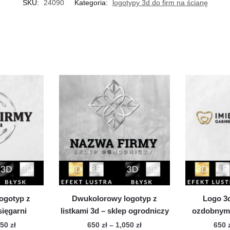
SKU:
24090
Kategoria:
logotypy 3d do firm na ścianę
ogotyp z
Dwukolorowy logotyp z
Logo 3
sięgarni
listkami 3d – sklep ogrodniczy
ozdobnym 
Zakres
Zakres
050
zł
650
zł
–
1,050
zł
650