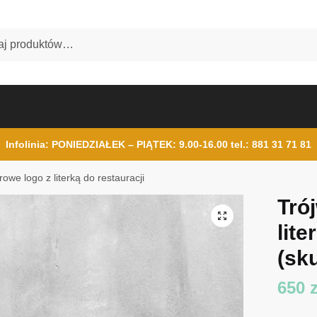
Infolinia: PONIEDZIAŁEK – PIĄTEK: 9.00-16.00
tel.: 881 31 71 81
owe logo z literką do restauracji
Tró
lite
(sku
650
z