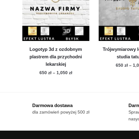
Opcje
Op
można
mo
wybrać
wy
na
na
stronie
str
produktu
pro
Logotyp 3d z ozdobnym
Trójwymiarowy l
plastrem dla przychodni
studia tat
lekarskiej
650
zł
–
1,
Zakres
650
zł
–
1,050
zł
Te
cen:
Ten
pro
od
produkt
ma
650 zł
ma
wie
do
Darmowa dostawa
Darm
wiele
1,050 zł
war
dla zamówień powyżej 500 zł
Spraw
wariantów.
Op
nasyc
Opcje
mo
można
wy
wybrać
na