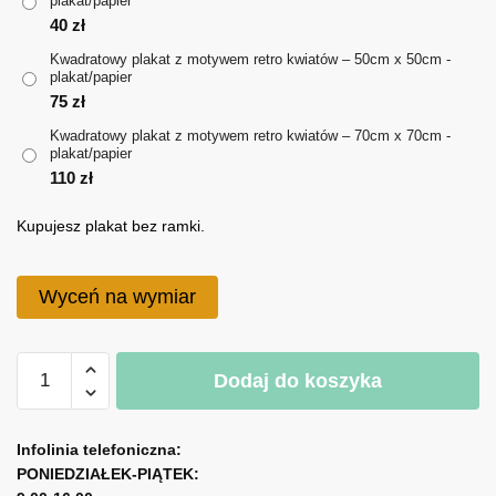
plakat/papier
do
40
zł
110 zł
Kwadratowy plakat z motywem retro kwiatów – 50cm x 50cm -
plakat/papier
75
zł
Kwadratowy plakat z motywem retro kwiatów – 70cm x 70cm -
plakat/papier
110
zł
Kupujesz plakat bez ramki.
Wyceń na wymiar
ilość
Dodaj do koszyka
Kwadratowy
plakat
A
z
l
Infolinia telefoniczna:
motywem
PONIEDZIAŁEK-PIĄTEK:
t