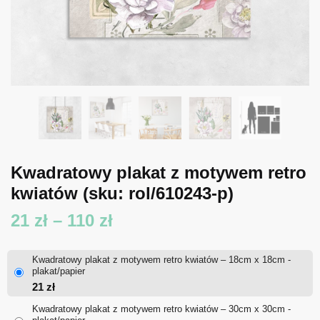
Kwadratowy plakat z motywem retro
kwiatów
(sku: rol/610243-p)
Zakres
21
zł
–
110
zł
cen:
Kwadratowy plakat z motywem retro kwiatów – 18cm x 18cm -
od
plakat/papier
21
zł
21 zł
Kwadratowy plakat z motywem retro kwiatów – 30cm x 30cm -