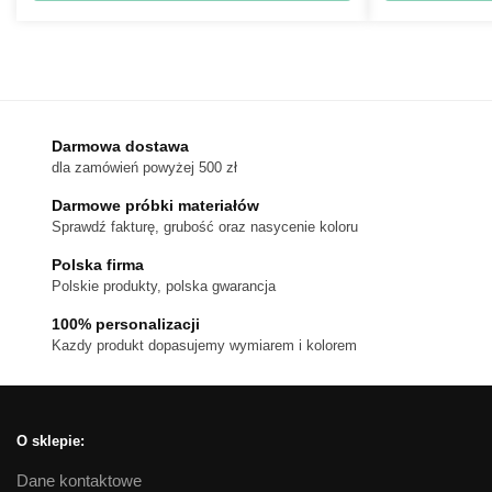
260 zł
Ten
do
produkt
460 zł
ma
wiele
wariantów.
Darmowa dostawa
Opcje
dla zamówień powyżej 500 zł
można
wybrać
Darmowe próbki materiałów
na
Sprawdź fakturę, grubość oraz nasycenie koloru
stronie
Polska firma
produktu
Polskie produkty, polska gwarancja
100% personalizacji
Kazdy produkt dopasujemy wymiarem i kolorem
O sklepie:
Dane kontaktowe