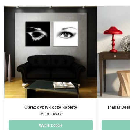
Obraz dyptyk oczy kobiety
Plakat Desi
Zakres
260
zł
–
460
zł
cen:
od
Wybierz opcje