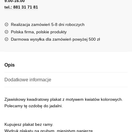
retro
9.00-16.00
e
kwiatów
tel.: 881 31 71 81
r
n
a
Realizacja zamówień 5-8 dni roboczych
t
Polska firma, polskie produkty
i
Darmowa wysyłka dla zamówień powyżej 500 zł
v
e
:
Opis
Dodatkowe informacje
Zjawiskowy kwadratowy plakat z motywem kwiatów kolorowych.
Polecamy tę ozdobę do jadalni.
Kupujesz plakat bez ramy.
Wydruk plakatu na grubym, mięsistym papierze.