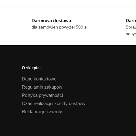
od
produkt
pro
18 zł
ma
ma
do
Darmowa dostawa
Darm
wiele
170 zł
wie
dla zamówień powyżej 500 zł
Spraw
wariantów.
war
nasyc
Opcje
Op
można
mo
wybrać
wy
na
na
stronie
str
O sklepie:
produktu
pro
Dane kontaktowe
Regulamin zakupów
Polityka prywatności
Czas realizacji i koszty dostawy
Reklamacje i zwroty