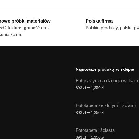
od
od
dukt
produkt
18 zł
18 zł
ma
do
do
owe próbki materiałów
Polska firma
le
170 zł
wiele
170 zł
dź fakturę, grubość oraz
Polskie produkty, polska g
iantów.
wariantów.
enie koloru
cje
Opcje
żna
można
brać
wybrać
na
onie
stronie
Najnowsze produkty w sklepie
duktu
produktu
Futurystyczna dżungla w Twoi
Zakres
–
893
zł
1,350
zł
cen:
od
Fototapeta ze złotymi liściami
893 zł
Zakres
–
893
zł
1,350
zł
do
cen:
1,350 zł
od
Fototapeta liściasta
893 zł
Zakres
–
893
zł
1,350
zł