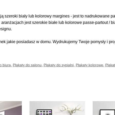
 szeroki biały lub kolorowy margines - jest to nadrukowane pas
i aranżacjach jest szerokie białe lub kolorowe passe-partout / b
esignu.
k jakie posiadasz w domu. Wydrukujemy Twoje pomysły i proje
o biura
,
Plakaty do salonu
,
Plakaty do sypialni
,
Plakaty kolorowe
,
Plakat