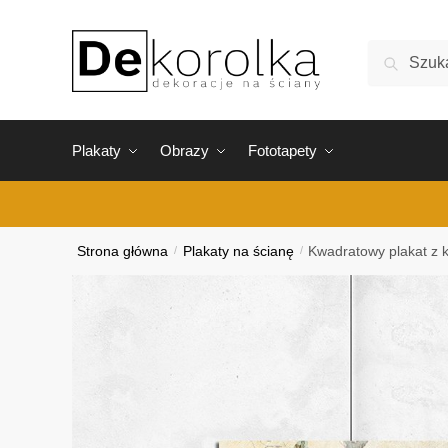
Skip
Skip
to
to
Szukaj:
Szukaj
navigation
content
Plakaty
Obrazy
Fototapety
Strona główna
/
Plakaty na ścianę
/
Kwadratowy plakat z 