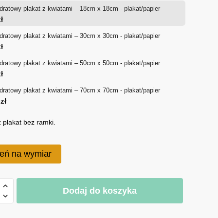
ratowy plakat z kwiatami – 18cm x 18cm - plakat/papier
od
ł
21 zł
ratowy plakat z kwiatami – 30cm x 30cm - plakat/papier
ł
do
ratowy plakat z kwiatami – 50cm x 50cm - plakat/papier
110 zł
ł
ratowy plakat z kwiatami – 70cm x 70cm - plakat/papier
0
zł
 plakat bez ramki.
eń na wymiar
Dodaj do koszyka
towy