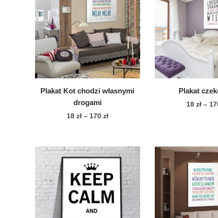
Plakat Kot chodzi własnymi
Plakat czek
drogami
18
zł
–
1
Zakres
18
zł
–
170
zł
Te
cen:
Ten
pro
od
produkt
ma
18 zł
ma
wie
do
wiele
170 zł
war
wariantów.
Op
Opcje
mo
można
wy
wybrać