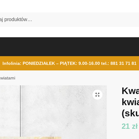
Infolinia: PONIEDZIAŁEK – PIĄTEK: 9.00-16.00
tel.: 881 31 71 81
kwiatami
Kwa
kwi
(sku
21
zł