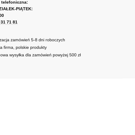
a telefoniczna:
i
ZIAŁEK-PIĄTEK:
00
1 31 71 81
zacja zamówień 5-8 dni roboczych
a firma, polskie produkty
owa wysyłka dla zamówień powyżej 500 zł