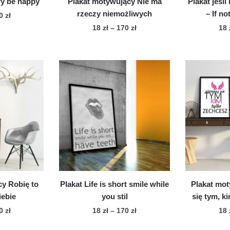
ry be happy
Plakat motywujący Nie ma
Plakat jeśli
rzeczy niemożliwych
– If n
Zakres
70
zł
cen:
Zakres
18
zł
–
170
zł
18
n
od
cen:
Ten
dukt
18 zł
od
produkt
do
18 zł
ma
le
170 zł
do
wiele
170 zł
iantów.
wariantów.
cje
Opcje
żna
można
brać
wybrać
na
onie
stronie
duktu
produktu
y Robię to
Plakat Life is short smile while
Plakat mot
iebie
you stil
się tym, k
Zakres
Zakres
70
zł
18
zł
–
170
zł
18
cen:
cen:
n
Ten