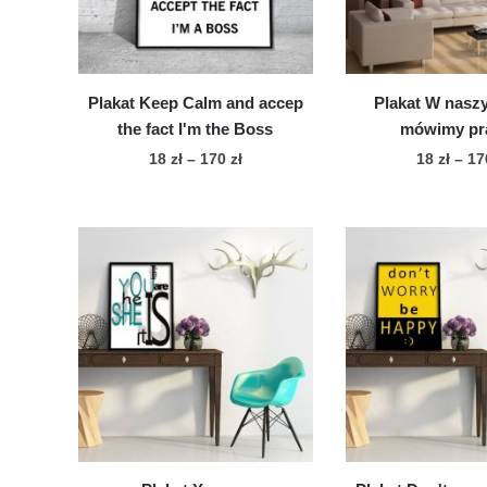
na
na
str
stronie
pro
produktu
Plakat Keep Calm and accep
Plakat W nas
the fact I'm the Boss
mówimy pr
Zakres
18
zł
–
170
zł
18
zł
–
1
cen:
Ten
Te
od
produkt
pro
18 zł
ma
ma
do
wiele
170 zł
wie
wariantów.
war
Opcje
Op
można
mo
wybrać
wy
na
na
stronie
str
produktu
pro