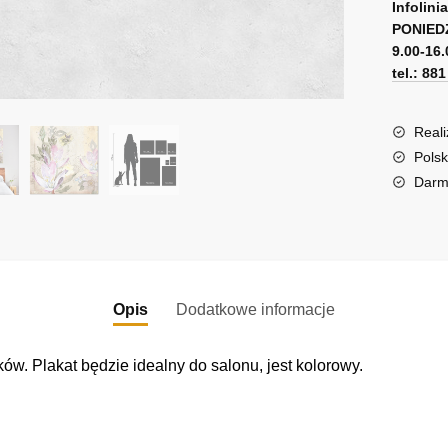
z
l
Infolini
kwiatam
PONIED
t
9.00-16.
e
tel.: 88
r
n
a
Reali
t
Polsk
i
Darm
v
e
:
Opis
Dodatkowe informacje
w. Plakat będzie idealny do salonu, jest kolorowy.