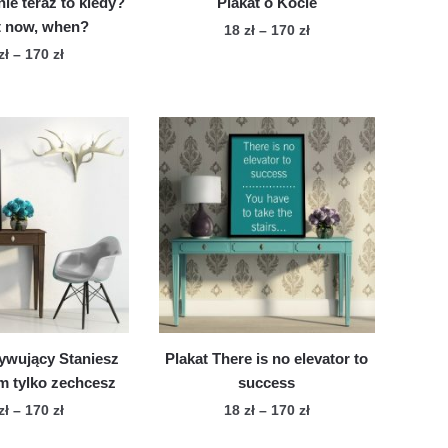
 nie teraz to kiedy?
Plakat o Kocie
ot now, when?
Zakres
18
zł
–
170
zł
cen:
Zakres
zł
–
170
zł
Ten
od
cen:
Ten
produkt
18 zł
od
produkt
ma
do
18 zł
ma
wiele
170 zł
do
wiele
170 zł
wariantów.
wariantów.
Opcje
Opcje
można
można
wybrać
wybrać
na
na
stronie
stronie
produktu
produktu
ywujący Staniesz
Plakat There is no elevator to
im tylko zechcesz
success
Zakres
Zakres
zł
–
170
zł
18
zł
–
170
zł
cen:
cen:
Ten
Ten