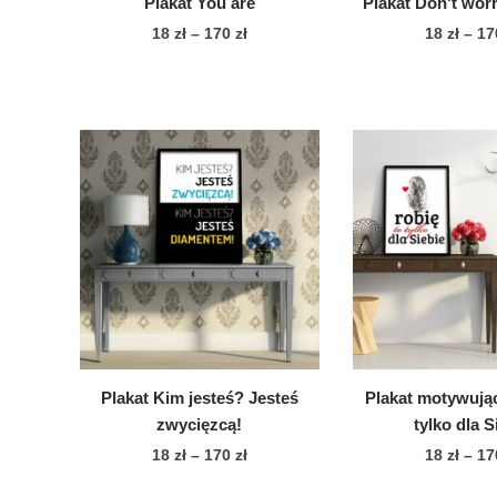
Plakat You are
Plakat Don't wor
Zakres
18
zł
–
170
zł
18
zł
–
1
cen:
Ten
Te
od
produkt
pro
18 zł
ma
ma
do
wiele
170 zł
wie
wariantów.
war
Opcje
Op
można
mo
wybrać
wy
na
na
stronie
str
produktu
pro
Plakat Kim jesteś? Jesteś
Plakat motywując
zwycięzcą!
tylko dla S
Zakres
18
zł
–
170
zł
18
zł
–
1
cen:
Ten
Te