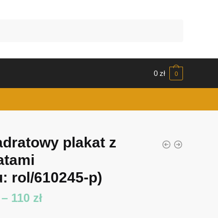
0
zł
0
dratowy plakat z
atami
: rol/610245-p)
Zakres
–
110
zł
cen: