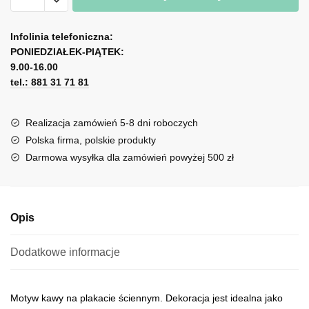
plakat
A
z
l
Infolinia telefoniczna:
kawą
PONIEDZIAŁEK-PIĄTEK:
t
i
9.00-16.00
e
napisem
tel.: 881 31 71 81
r
n
a
Realizacja zamówień 5-8 dni roboczych
t
Polska firma, polskie produkty
i
Darmowa wysyłka dla zamówień powyżej 500 zł
v
e
:
Opis
Dodatkowe informacje
Motyw kawy na plakacie ściennym. Dekoracja jest idealna jako