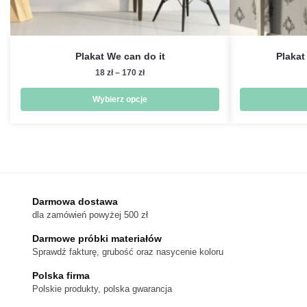
Plakat We can do it
Plakat
Zakres
18
zł
–
170
zł
cen:
od
Wybierz opcje
18 zł
Ten
do
produkt
170 zł
ma
wiele
wariantów.
Darmowa dostawa
Opcje
dla zamówień powyżej 500 zł
można
wybrać
Darmowe próbki materiałów
na
Sprawdź fakturę, grubość oraz nasycenie koloru
stronie
Polska firma
produktu
Polskie produkty, polska gwarancja