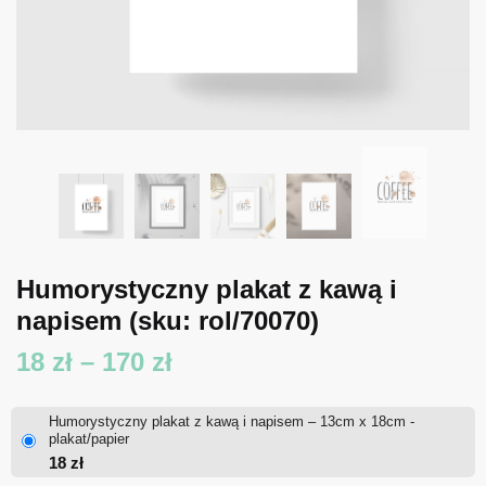
Humorystyczny plakat z kawą i
napisem
(sku: rol/70070)
Zakres
18
zł
–
170
zł
cen:
Humorystyczny plakat z kawą i napisem – 13cm x 18cm -
od
plakat/papier
18
zł
18 zł