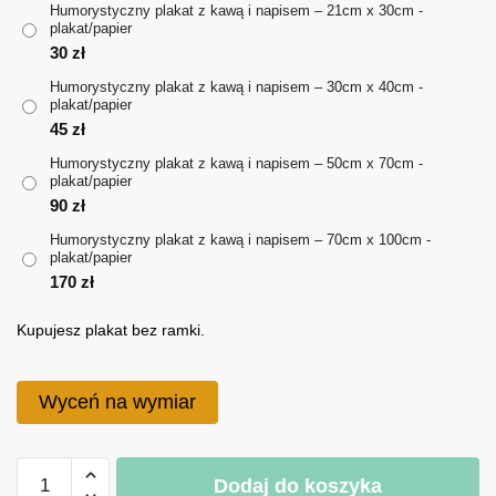
Humorystyczny plakat z kawą i napisem – 21cm x 30cm -
plakat/papier
do
30
zł
170 zł
Humorystyczny plakat z kawą i napisem – 30cm x 40cm -
plakat/papier
45
zł
Humorystyczny plakat z kawą i napisem – 50cm x 70cm -
plakat/papier
90
zł
Humorystyczny plakat z kawą i napisem – 70cm x 100cm -
plakat/papier
170
zł
Kupujesz plakat bez ramki.
Wyceń na wymiar
ilość
Dodaj do koszyka
Humorystyczny