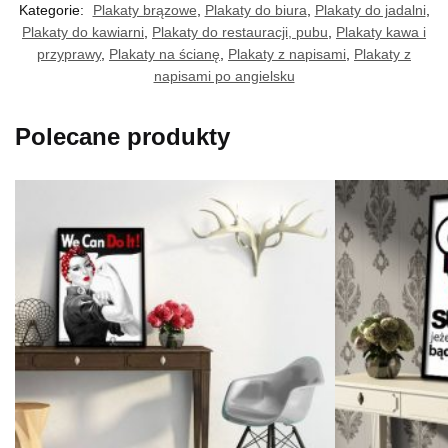
Kategorie:
Plakaty brązowe
,
Plakaty do biura
,
Plakaty do jadalni
,
Plakaty do kawiarni
,
Plakaty do restauracji, pubu
,
Plakaty kawa i
przyprawy
,
Plakaty na ścianę
,
Plakaty z napisami
,
Plakaty z
napisami po angielsku
Polecane produkty