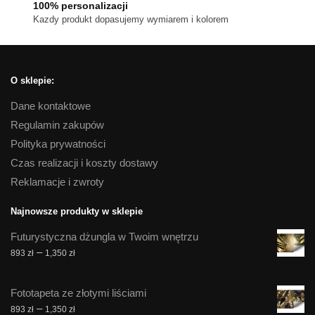
100% personalizacji
Kazdy produkt dopasujemy wymiarem i kolorem
O sklepie:
Dane kontaktowe
Regulamin zakupów
Polityka prywatności
Czas realizacji i koszty dostawy
Reklamacje i zwroty
Najnowsze produkty w sklepie
Futurystyczna dżungla w Twoim wnętrzu
Zakres
–
893
zł
1,350
zł
cen:
od
Fototapeta ze złotymi liściami
893 zł
Zakres
–
893
zł
1,350
zł
do