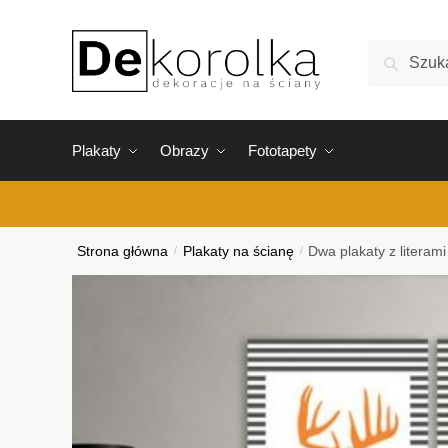
Skip
Skip
to
to
Szukaj:
Szukaj
navigation
content
Plakaty
Obrazy
Fototapety
Strona główna
/
Plakaty na ścianę
/
Dwa plakaty z literami