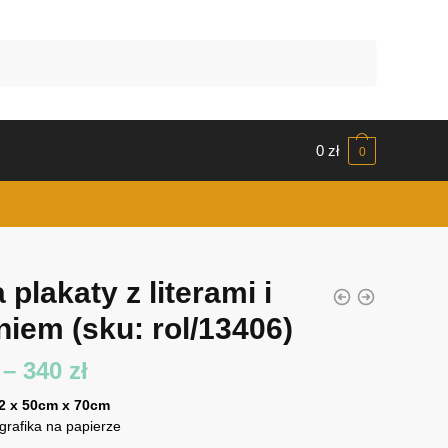
0
zł
0
plakaty z literami i
eniem
(sku: rol/13406)
Zakres
–
340
zł
cen:
 2 x 50cm x 70cm
 grafika na papierze
od