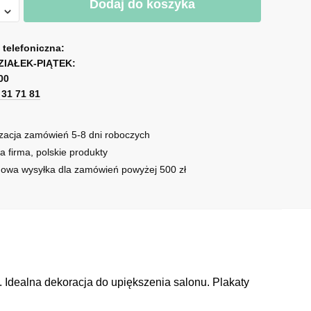
Dodaj do koszyka
a telefoniczna:
ZIAŁEK-PIĄTEK:
00
1 31 71 81
m
zacja zamówień 5-8 dni roboczych
a firma, polskie produkty
owa wysyłka dla zamówień powyżej 500 zł
Idealna dekoracja do upiększenia salonu. Plakaty