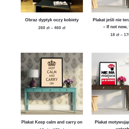
produktu
pro
Obraz dyptyk oczy kobiety
Plakat jeśli nie te
– If not now
Zakres
260
zł
–
460
zł
cen:
18
zł
–
1
Ten
od
Te
produkt
260 zł
pro
ma
do
ma
wiele
460 zł
wie
wariantów.
war
Opcje
Op
można
mo
wybrać
wy
na
na
stronie
str
produktu
pro
Plakat Keep calm and carry on
Plakat motywując
ustac