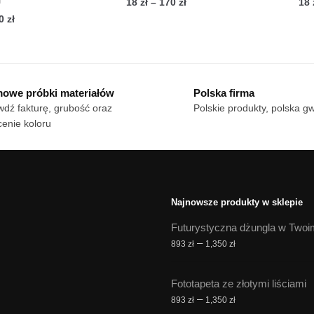
Zakres
18
zł
–
170
zł
18
cen:
Zakres
70
zł
Ten
od
cen:
n
produkt
18 zł
od
dukt
ma
do
18 zł
wiele
170 zł
do
owe próbki materiałów
Polska firma
le
170 zł
wariantów.
dź fakturę, grubość oraz
Polskie produkty, polska g
iantów.
Opcje
enie koloru
cje
można
żna
wybrać
brać
na
stronie
onie
produktu
Najnowsze produkty w sklepie
duktu
Futurystyczna dżungla w Twoi
Zakres
–
893
zł
1,350
zł
cen:
od
Fototapeta ze złotymi liściami
893 zł
Zakres
–
893
zł
1,350
zł
do
cen: