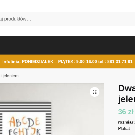
Infolinia: PONIEDZIAŁEK – PIĄTEK: 9.00-16.00
tel.: 881 31 71 81
 i jeleniem
Dwa 
jel
36
zł
rozmiar
Plakat –