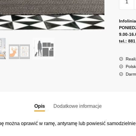
Dwa
plakaty
A
z
l
Infolini
literami
PONIED
t
9.00-16.
i
e
tel.: 88
jelenie
r
n
a
Reali
t
Polsk
i
Darm
v
e
:
Opis
Dodatkowe informacje
ę można oprawić w ramę, antyramę lub powiesić samodzielnie. 