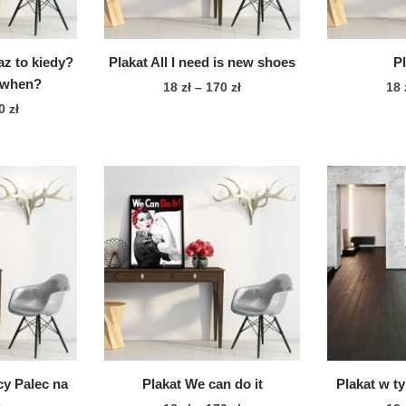
stronie
duktu
produktu
raz to kiedy?
Plakat All I need is new shoes
P
, when?
Zakres
18
zł
–
170
zł
18
cen:
Zakres
70
zł
Ten
od
cen:
n
produkt
18 zł
od
dukt
ma
do
18 zł
wiele
170 zł
do
le
170 zł
wariantów.
iantów.
Opcje
cje
można
żna
wybrać
brać
na
stronie
onie
produktu
duktu
y Palec na
Plakat We can do it
Plakat w 
h