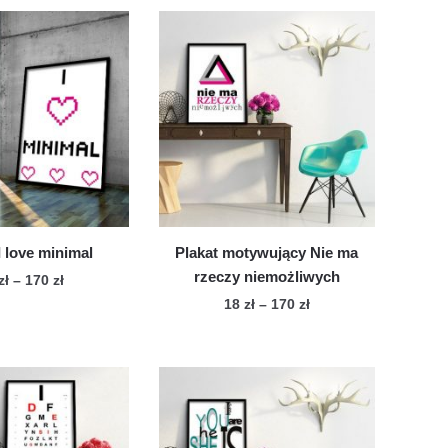
I love minimal
Plakat motywujący Nie ma
rzeczy niemożliwych
Zakres
zł
–
170
zł
cen:
Zakres
18
zł
–
170
zł
Ten
od
cen:
Ten
produkt
18 zł
od
produkt
ma
do
18 zł
ma
wiele
170 zł
do
wiele
170 zł
wariantów.
wariantów.
Opcje