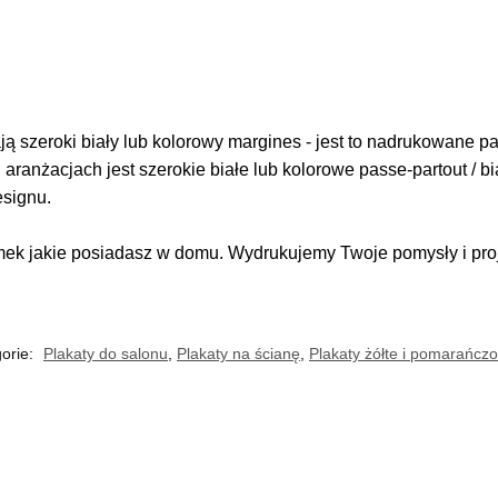
 szeroki biały lub kolorowy margines - jest to nadrukowane pas
i aranżacjach jest szerokie białe lub kolorowe passe-partout / b
esignu.
k jakie posiadasz w domu. Wydrukujemy Twoje pomysły i proje
orie:
Plakaty do salonu
,
Plakaty na ścianę
,
Plakaty żółte i pomarańcz