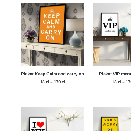
Plakat Keep Calm and carry on
Plakat VIP mem
Zakres
18
zł
–
170
zł
18
zł
–
1
cen:
Ten
Te
od
produkt
pro
18 zł
ma
ma
do
wiele
170 zł
wie
wariantów.
war
Opcje
Op