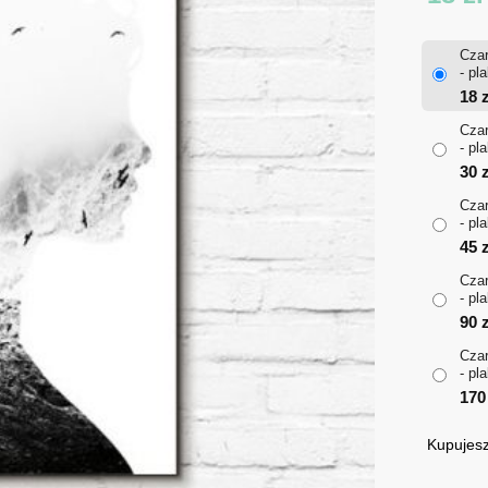
Czar
- pl
18
z
Czar
- pl
30
z
Czar
- pl
45
z
Czar
- pl
90
z
Czar
- pl
17
Kupujesz