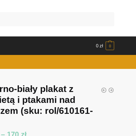
0
zł
0
rno-biały plakat z
ietą i ptakami nad
rzem
(sku: rol/610161-
Zakres
–
170
zł