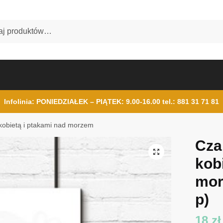
Infolinia: PONIEDZIAŁEK – PIĄTEK: 9.00-16.00
tel.: 881 31 71 81
 kobietą i ptakami nad morzem
Cza
kob
mo
p)
18
zł