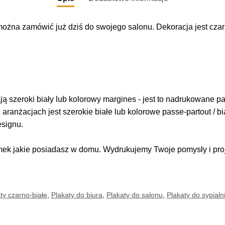
można zamówić już dziś do swojego salonu. Dekoracja jest czar
 szeroki biały lub kolorowy margines - jest to nadrukowane pas
i aranżacjach jest szerokie białe lub kolorowe passe-partout / b
esignu.
k jakie posiadasz w domu. Wydrukujemy Twoje pomysły i proje
ty czarno-białe
,
Plakaty do biura
,
Plakaty do salonu
,
Plakaty do sypialn