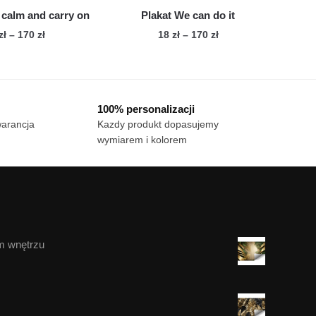
produktu
 calm and carry on
Plakat We can do it
Zakres
Zakres
zł
–
170
zł
18
zł
–
170
zł
cen:
cen:
Ten
Ten
od
od
produkt
produkt
18 zł
18 zł
ma
ma
do
do
100% personalizacji
wiele
170 zł
wiele
170 zł
warancja
Kazdy produkt dopasujemy
wariantów.
wariantów.
wymiarem i kolorem
Opcje
Opcje
można
można
wybrać
wybrać
na
na
stronie
stronie
produktu
produktu
m wnętrzu