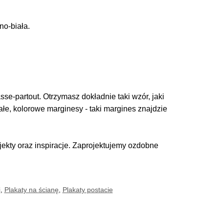
no-biała.
se-partout. Otrzymasz dokładnie taki wzór, jaki
iałe, kolorowe marginesy - taki margines znajdzie
kty oraz inspiracje. Zaprojektujemy ozdobne
i
,
Plakaty na ścianę
,
Plakaty postacie