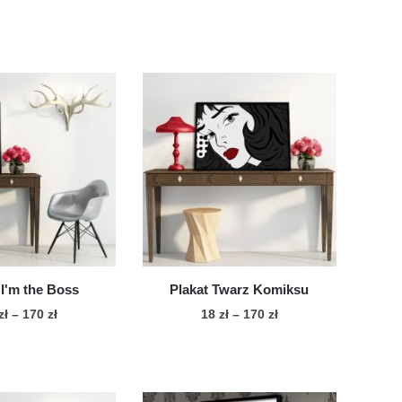
 I'm the Boss
Plakat Twarz Komiksu
Zakres
Zakres
zł
–
170
zł
18
zł
–
170
zł
cen:
cen:
Ten
Ten
od
od
produkt
produkt
18 zł
18 zł
ma
ma
do
do