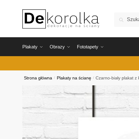
Skip
Skip
to
to
Szukaj:
Szukaj
navigation
content
Plakaty
Obrazy
Fototapety
Strona główna
/
Plakaty na ścianę
/
Czarno-biały plakat z