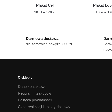
pro
Plakat Cel
Plakat Lo
Zakres
18
zł
–
170
zł
18
zł
–
1
cen:
Ten
Te
od
produkt
pro
18 zł
ma
ma
do
Darmowa dostawa
Darm
wiele
170 zł
wie
dla zamówień powyżej 500 zł
Spraw
wariantów.
war
nasyc
Opcje
Op
można
mo
wybrać
wy
na
na
stronie
str
O sklepie:
produktu
pro
Dane kontaktowe
Regulamin zakupów
Polityka prywatności
Czas realizacji i koszty dostawy