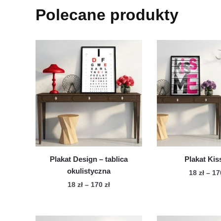
Polecane produkty
Plakat Design – tablica
Plakat Kis
okulistyczna
18
zł
–
1
Zakres
18
zł
–
170
zł
Te
cen:
Ten
pro
od
produkt
ma
18 zł