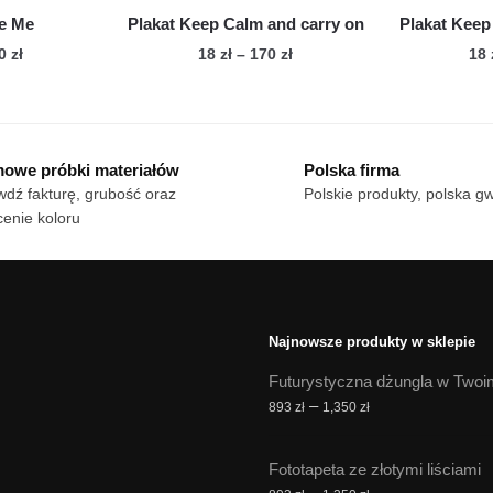
duktu
ve Me
Plakat Keep Calm and carry on
Plakat Keep
Zakres
Zakres
70
zł
18
zł
–
170
zł
18
cen:
cen:
n
Ten
od
od
dukt
produkt
18 zł
18 zł
ma
do
do
owe próbki materiałów
Polska firma
le
170 zł
wiele
170 zł
dź fakturę, grubość oraz
Polskie produkty, polska g
iantów.
wariantów.
enie koloru
cje
Opcje
żna
można
brać
wybrać
na
onie
stronie
Najnowsze produkty w sklepie
duktu
produktu
Futurystyczna dżungla w Twoi
Zakres
–
893
zł
1,350
zł
cen:
od
Fototapeta ze złotymi liściami
893 zł
Zakres