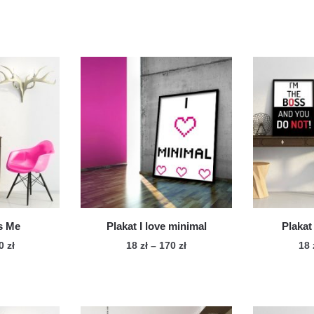
s Me
Plakat I love minimal
Plakat
Zakres
Zakres
70
zł
18
zł
–
170
zł
18
cen:
cen:
n
Ten
od
od
dukt
produkt
18 zł
18 zł
ma
do
do