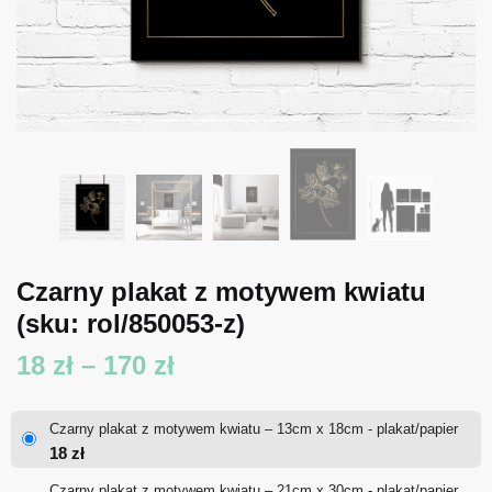
Czarny plakat z motywem kwiatu
(sku: rol/850053-z)
Zakres
18
zł
–
170
zł
cen:
Czarny plakat z motywem kwiatu – 13cm x 18cm - plakat/papier
od
18
zł
18 zł
Czarny plakat z motywem kwiatu – 21cm x 30cm - plakat/papier