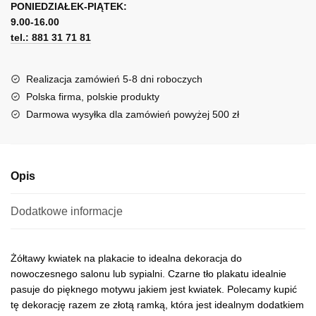
motywem
PONIEDZIAŁEK-PIĄTEK:
t
kwiatu
9.00-16.00
e
tel.: 881 31 71 81
r
n
a
Realizacja zamówień 5-8 dni roboczych
t
Polska firma, polskie produkty
i
Darmowa wysyłka dla zamówień powyżej 500 zł
v
e
:
Opis
Dodatkowe informacje
Żółtawy kwiatek na plakacie to idealna dekoracja do
nowoczesnego salonu lub sypialni. Czarne tło plakatu idealnie
pasuje do pięknego motywu jakiem jest kwiatek. Polecamy kupić
tę dekorację razem ze złotą ramką, która jest idealnym dodatkiem