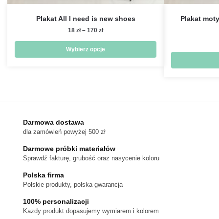
Plakat All I need is new shoes
Plakat moty
Zakres
18
zł
–
170
zł
cen:
od
Wybierz opcje
18 zł
Ten
do
produkt
170 zł
ma
wiele
wariantów.
Darmowa dostawa
Opcje
dla zamówień powyżej 500 zł
można
wybrać
Darmowe próbki materiałów
na
Sprawdź fakturę, grubość oraz nasycenie koloru
stronie
Polska firma
produktu
Polskie produkty, polska gwarancja
100% personalizacji
Kazdy produkt dopasujemy wymiarem i kolorem