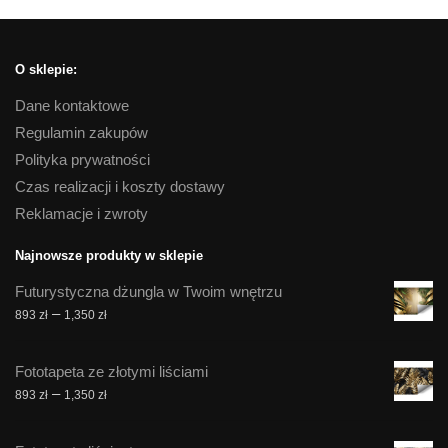
O sklepie:
Dane kontaktowe
Regulamin zakupów
Polityka prywatności
Czas realizacji i koszty dostawy
Reklamacje i zwroty
Najnowsze produkty w sklepie
Futurystyczna dżungla w Twoim wnętrzu
Zakres
–
893
zł
1,350
zł
cen:
od
Fototapeta ze złotymi liściami
893 zł
Zakres
–
893
zł
1,350
zł
do
cen:
1,350 zł
od