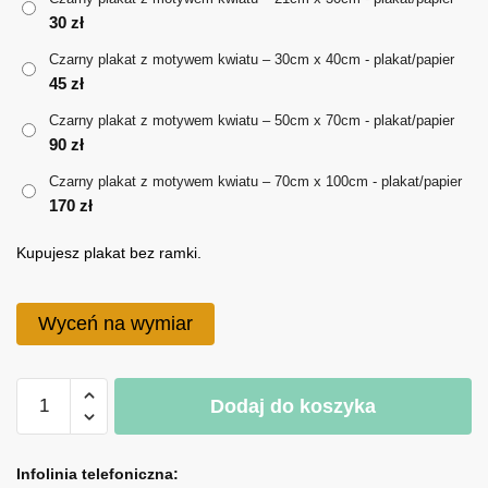
30
zł
do
Czarny plakat z motywem kwiatu – 30cm x 40cm - plakat/papier
170 zł
45
zł
Czarny plakat z motywem kwiatu – 50cm x 70cm - plakat/papier
90
zł
Czarny plakat z motywem kwiatu – 70cm x 100cm - plakat/papier
170
zł
Kupujesz plakat bez ramki.
Wyceń na wymiar
ilość
Dodaj do koszyka
Czarny
plakat
A
z
l
Infolinia telefoniczna: